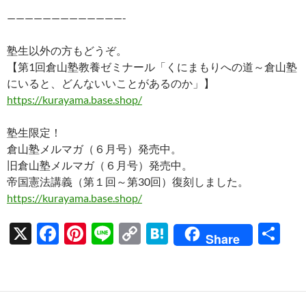
—————————————-
塾生以外の方もどうぞ。
【第1回倉山塾教養ゼミナール「くにまもりへの道～倉山塾
にいると、どんないいことがあるのか」】
https://kurayama.base.shop/
塾生限定！
倉山塾メルマガ（６月号）発売中。
旧倉山塾メルマガ（６月号）発売中。
帝国憲法講義（第１回～第30回）復刻しました。
https://kurayama.base.shop/
X
F
Pi
Li
C
H
共
Share
ac
nt
n
o
at
有
e
er
e
p
e
b
es
y
n