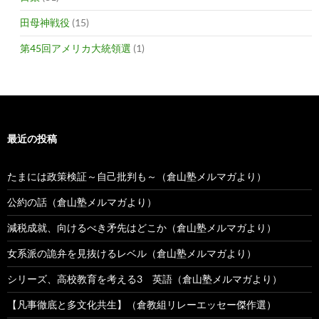
田母神戦役
(15)
第45回アメリカ大統領選
(1)
最近の投稿
たまには政策検証～自己批判も～（倉山塾メルマガより）
公約の話（倉山塾メルマガより）
減税成就、向けるべき矛先はどこか（倉山塾メルマガより）
女系派の詭弁を見抜けるレベル（倉山塾メルマガより）
シリーズ、高校教育を考える3 英語（倉山塾メルマガより）
【凡事徹底と多文化共生】（倉教組リレーエッセー傑作選）