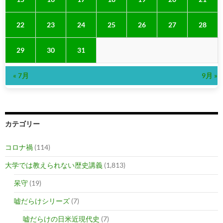
22
23
24
25
26
27
28
29
30
31
« 7月
9月 »
カテゴリー
コロナ禍
(114)
大学では教えられない歴史講義
(1,813)
呆守
(19)
嘘だらけシリーズ
(7)
嘘だらけの日米近現代史
(7)