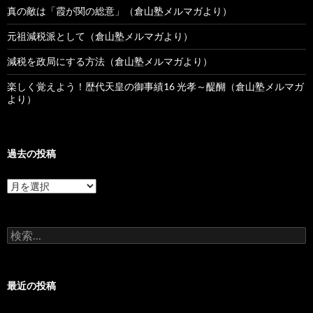
真の敵は「霞が関の総意」（倉山塾メルマガより）
元祖減税派として（倉山塾メルマガより）
減税を政局にする方法（倉山塾メルマガより）
楽しく覚えよう！歴代天皇の御事績16 光孝～醍醐（倉山塾メルマガ
より）
過去の投稿
過
去
の
投
検
稿
索:
最近の投稿