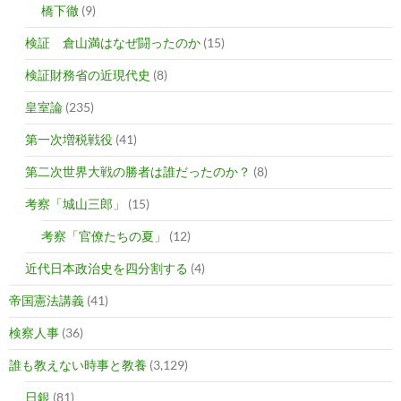
橋下徹
(9)
検証 倉山満はなぜ闘ったのか
(15)
検証財務省の近現代史
(8)
皇室論
(235)
第一次増税戦役
(41)
第二次世界大戦の勝者は誰だったのか？
(8)
考察「城山三郎」
(15)
考察「官僚たちの夏」
(12)
近代日本政治史を四分割する
(4)
帝国憲法講義
(41)
検察人事
(36)
誰も教えない時事と教養
(3,129)
日銀
(81)