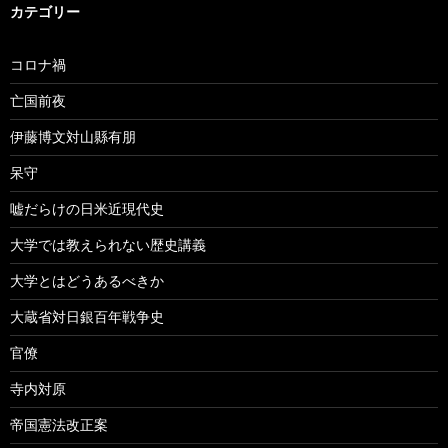
カテゴリー
コロナ禍
亡国前夜
伊藤博文対山縣有朋
呆守
嘘だらけの日米近現代史
大学では教えられない歴史講義
大学とはどうあるべきか
大蔵省対日銀百年戦争史
官僚
寺内対原
帝国憲法改正案