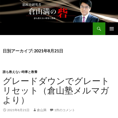
コ
ン
テ
ン
検
ツ
倉山満公式サイト
索
へ
メインメ
ス
ニュー
キ
日別アーカイブ: 2021年8月21日
ッ
プ
誰も教えない時事と教養
グレードダウンでグレート
リセット（倉山塾メルマガ
より）
2021年8月21日
倉山満
1件のコメント