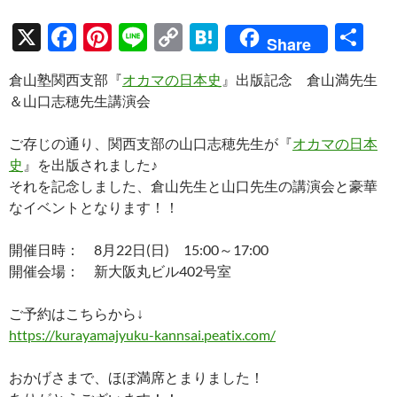
X
F
Pi
Li
C
H
共
Share
ac
nt
n
o
at
有
倉山塾関西支部『
オカマの日本史
』出版記念 倉山満先生
e
er
e
p
e
＆山口志穂先生講演会
b
es
y
n
o
t
Li
a
ご存じの通り、関西支部の山口志穂先生が『
オカマの日本
史
』を出版されました♪
o
n
それを記念しました、倉山先生と山口先生の講演会と豪華
k
k
なイベントとなります！！
開催日時： 8月22日(日) 15:00～17:00
開催会場： 新大阪丸ビル402号室
ご予約はこちらから↓
https://kurayamajyuku-kannsai.peatix.com/
おかげさまで、ほぼ満席とまりました！