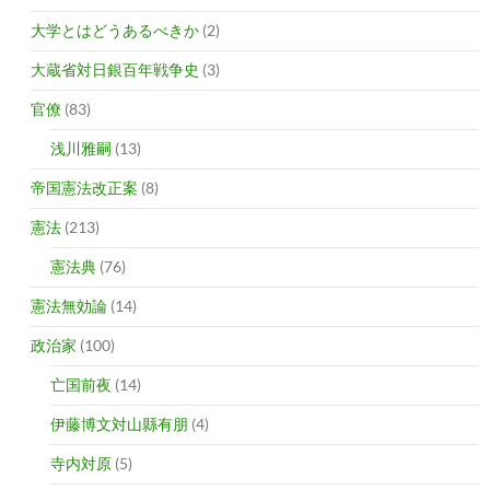
大学とはどうあるべきか
(2)
大蔵省対日銀百年戦争史
(3)
官僚
(83)
浅川雅嗣
(13)
帝国憲法改正案
(8)
憲法
(213)
憲法典
(76)
憲法無効論
(14)
政治家
(100)
亡国前夜
(14)
伊藤博文対山縣有朋
(4)
寺内対原
(5)