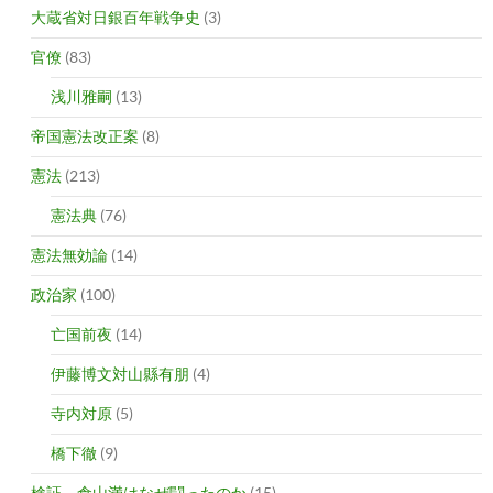
大蔵省対日銀百年戦争史
(3)
官僚
(83)
浅川雅嗣
(13)
帝国憲法改正案
(8)
憲法
(213)
憲法典
(76)
憲法無効論
(14)
政治家
(100)
亡国前夜
(14)
伊藤博文対山縣有朋
(4)
寺内対原
(5)
橋下徹
(9)
検証 倉山満はなぜ闘ったのか
(15)