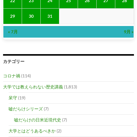
22
23
24
25
26
27
28
29
30
31
« 7月
9月 »
カテゴリー
コロナ禍
(114)
大学では教えられない歴史講義
(1,813)
呆守
(19)
嘘だらけシリーズ
(7)
嘘だらけの日米近現代史
(7)
大学とはどうあるべきか
(2)