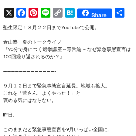
X
F
Pi
Li
C
H
共
Share
ac
nt
n
o
at
有
塾生限定！８月２２日までYouTubeで公開。
e
er
e
p
e
b
es
y
n
倉山塾 夏のトークライブ
o
t
Li
a
『90分で身につく選挙講座～毒舌編 ～なぜ緊急事態宣言は
100回繰り返されるのか？』
o
n
k
k
—————————————-
９月１２日まで緊急事態宣言延長。地域も拡大。
これを「菅さん、よくやった！」と
褒める気にはならない。
昨日、
このままだと緊急事態宣言を9月いっぱい全国に、