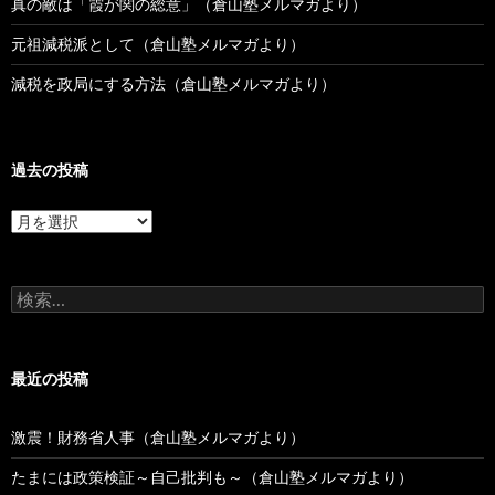
真の敵は「霞が関の総意」（倉山塾メルマガより）
元祖減税派として（倉山塾メルマガより）
減税を政局にする方法（倉山塾メルマガより）
過去の投稿
過
去
の
投
検
稿
索:
最近の投稿
激震！財務省人事（倉山塾メルマガより）
たまには政策検証～自己批判も～（倉山塾メルマガより）