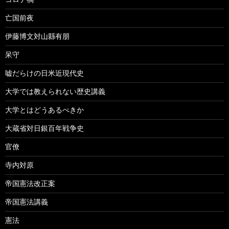
亡国前夜
伊藤博文対山縣有朋
呆守
嘘だらけの日米近現代史
大学では教えられない歴史講義
大学とはどうあるべきか
大蔵省対日銀百年戦争史
官僚
寺内対原
帝国憲法改正案
帝国憲法講義
憲法