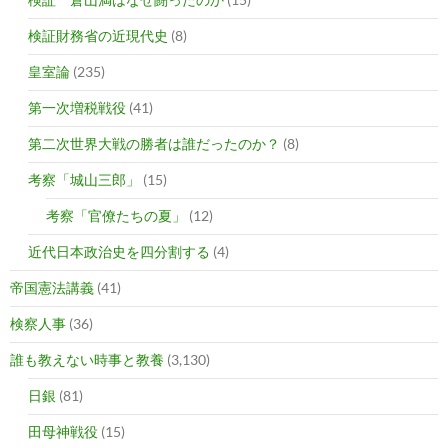
検証財務省の近現代史
(8)
皇室論
(235)
第一次増税戦役
(41)
第二次世界大戦の勝者は誰だったのか？
(8)
考察「城山三郎」
(15)
考察「官僚たちの夏」
(12)
近代日本政治史を四分割する
(4)
帝国憲法講義
(41)
検察人事
(36)
誰も教えない時事と教養
(3,130)
日銀
(81)
田母神戦役
(15)