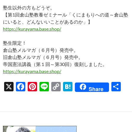
塾生以外の方もどうぞ。
【第1回倉山塾教養ゼミナール「くにまもりへの道～倉山塾
にいると、どんないいことがあるのか」】
https://kurayama.base.shop/
塾生限定！
倉山塾メルマガ（６月号）発売中。
旧倉山塾メルマガ（６月号）発売中。
帝国憲法講義（第１回～第30回）復刻しました。
https://kurayama.base.shop/
X
F
Pi
Li
C
H
共
Share
ac
nt
n
o
at
有
e
er
e
p
e
b
es
y
n
o
t
Li
a