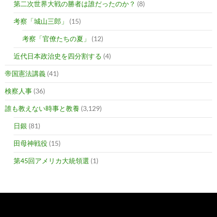
第二次世界大戦の勝者は誰だったのか？
(8)
考察「城山三郎」
(15)
考察「官僚たちの夏」
(12)
近代日本政治史を四分割する
(4)
帝国憲法講義
(41)
検察人事
(36)
誰も教えない時事と教養
(3,129)
日銀
(81)
田母神戦役
(15)
第45回アメリカ大統領選
(1)