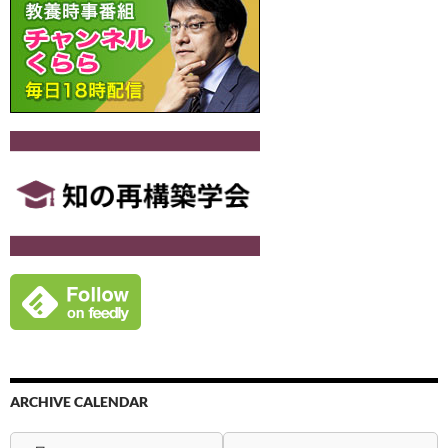
ン
ARCHIVE CALENDAR