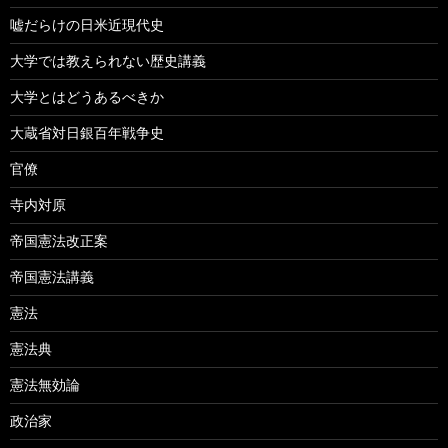
嘘だらけの日米近現代史
大学では教えられない歴史講義
大学とはどうあるべきか
大蔵省対日銀百年戦争史
官僚
寺内対原
帝国憲法改正案
帝国憲法講義
憲法
憲法典
憲法無効論
政治家