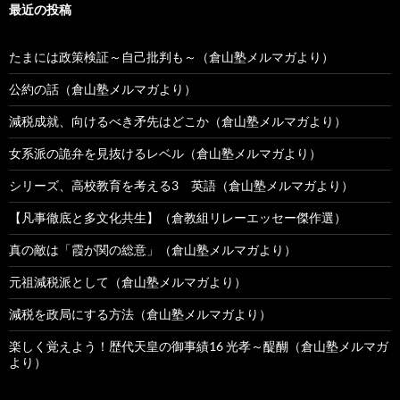
最近の投稿
たまには政策検証～自己批判も～（倉山塾メルマガより）
公約の話（倉山塾メルマガより）
減税成就、向けるべき矛先はどこか（倉山塾メルマガより）
女系派の詭弁を見抜けるレベル（倉山塾メルマガより）
シリーズ、高校教育を考える3 英語（倉山塾メルマガより）
【凡事徹底と多文化共生】（倉教組リレーエッセー傑作選）
真の敵は「霞が関の総意」（倉山塾メルマガより）
元祖減税派として（倉山塾メルマガより）
減税を政局にする方法（倉山塾メルマガより）
楽しく覚えよう！歴代天皇の御事績16 光孝～醍醐（倉山塾メルマガ
より）