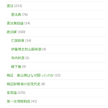
憲法
(213)
憲法典
(76)
憲法無効論
(14)
政治家
(100)
亡国前夜
(14)
伊藤博文対山縣有朋
(4)
寺内対原
(5)
橋下徹
(9)
検証 倉山満はなぜ闘ったのか
(15)
検証財務省の近現代史
(8)
皇室論
(235)
第一次増税戦役
(41)