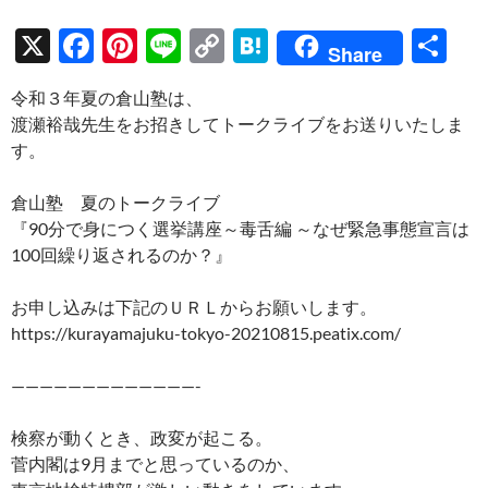
X
F
Pi
Li
C
H
共
Share
ac
nt
n
o
at
有
令和３年夏の倉山塾は、
e
er
e
p
e
渡瀬裕哉先生をお招きしてトークライブをお送りいたしま
b
es
y
n
す。
o
t
Li
a
倉山塾 夏のトークライブ
o
n
『90分で身につく選挙講座～毒舌編 ～なぜ緊急事態宣言は
k
k
100回繰り返されるのか？』
お申し込みは下記のＵＲＬからお願いします。
https://kurayamajuku-tokyo-20210815.peatix.com/
—————————————-
検察が動くとき、政変が起こる。
菅内閣は9月までと思っているのか、