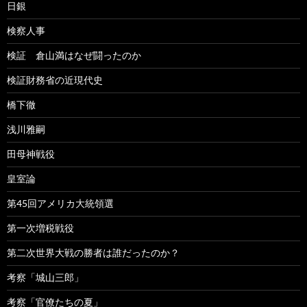
日銀
検察人事
検証 倉山満はなぜ闘ったのか
検証財務省の近現代史
橋下徹
浅川雅嗣
田母神戦役
皇室論
第45回アメリカ大統領選
第一次増税戦役
第二次世界大戦の勝者は誰だったのか？
考察「城山三郎」
考察「官僚たちの夏」