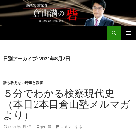
コ
ン
テ
ン
検
ツ
倉山満公式サイト
索
へ
メインメ
ス
ニュー
キ
日別アーカイブ: 2021年8月7日
ッ
プ
誰も教えない時事と教養
５分でわかる検察現代史
（本日2本目倉山塾メルマガ
より）
2021年8月7日
倉山満
コメントする