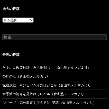
過去の投稿
過
去
の
投
検
稿
索:
最近の投稿
たまには政策検証～自己批判も～（倉山塾メルマガより）
公約の話（倉山塾メルマガより）
減税成就、向けるべき矛先はどこか（倉山塾メルマガより）
女系派の詭弁を見抜けるレベル（倉山塾メルマガより）
シリーズ、高校教育を考える3 英語（倉山塾メルマガより）