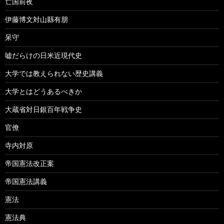
亡国前夜
伊藤博文対山縣有朋
呆守
嘘だらけの日米近現代史
大学では教えられない歴史講義
大学とはどうあるべきか
大蔵省対日銀百年戦争史
官僚
寺内対原
帝国憲法改正案
帝国憲法講義
憲法
憲法典