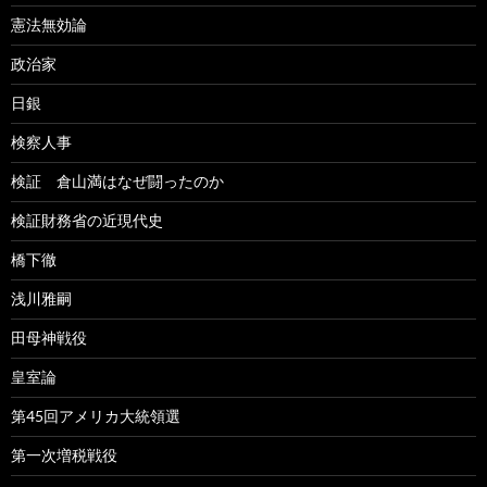
憲法無効論
政治家
日銀
検察人事
検証 倉山満はなぜ闘ったのか
検証財務省の近現代史
橋下徹
浅川雅嗣
田母神戦役
皇室論
第45回アメリカ大統領選
第一次増税戦役