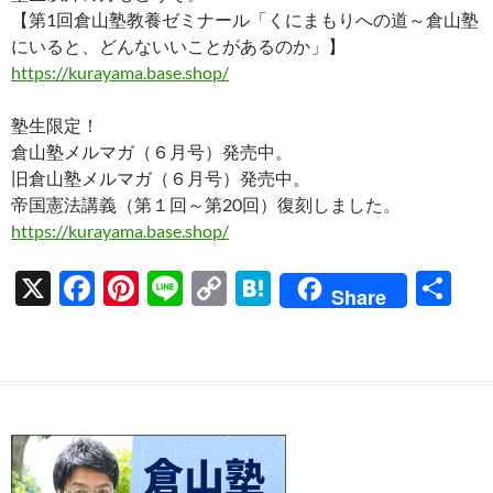
【第1回倉山塾教養ゼミナール「くにまもりへの道～倉山塾
にいると、どんないいことがあるのか」】
https://kurayama.base.shop/
塾生限定！
倉山塾メルマガ（６月号）発売中。
旧倉山塾メルマガ（６月号）発売中。
帝国憲法講義（第１回～第20回）復刻しました。
https://kurayama.base.shop/
X
F
Pi
Li
C
H
共
Share
ac
nt
n
o
at
有
e
er
e
p
e
b
es
y
n
o
t
Li
a
o
n