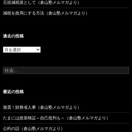
元祖減税派として（倉山塾メルマガより）
減税を政局にする方法（倉山塾メルマガより）
過去の投稿
過
去
の
投
検
稿
索:
最近の投稿
激震！財務省人事（倉山塾メルマガより）
たまには政策検証～自己批判も～（倉山塾メルマガより）
公約の話（倉山塾メルマガより）