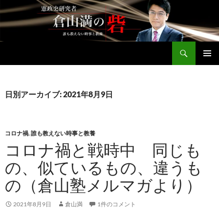
コ
ン
テ
ン
検
ツ
倉山満公式サイト
索
へ
メインメ
ス
ニュー
キ
日別アーカイブ: 2021年8月9日
ッ
プ
コロナ禍
,
誰も教えない時事と教養
コロナ禍と戦時中 同じも
の、似ているもの、違うも
の（倉山塾メルマガより）
2021年8月9日
倉山満
1件のコメント