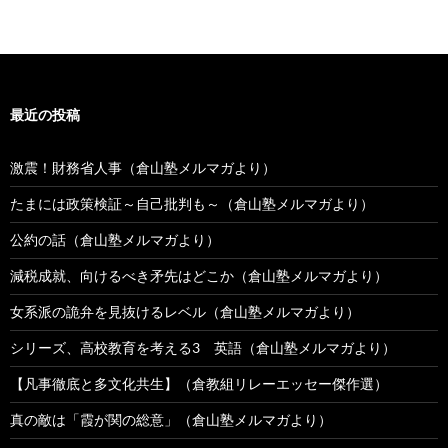
最近の投稿
激震！財務省人事（倉山塾メルマガより）
たまには政策検証～自己批判も～（倉山塾メルマガより）
公約の話（倉山塾メルマガより）
減税成就、向けるべき矛先はどこか（倉山塾メルマガより）
女系派の詭弁を見抜けるレベル（倉山塾メルマガより）
シリーズ、高校教育を考える3 英語（倉山塾メルマガより）
【凡事徹底と多文化共生】（倉教組リレーエッセー傑作選）
真の敵は「霞が関の総意」（倉山塾メルマガより）