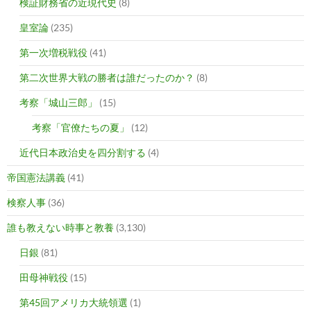
検証財務省の近現代史
(8)
皇室論
(235)
第一次増税戦役
(41)
第二次世界大戦の勝者は誰だったのか？
(8)
考察「城山三郎」
(15)
考察「官僚たちの夏」
(12)
近代日本政治史を四分割する
(4)
帝国憲法講義
(41)
検察人事
(36)
誰も教えない時事と教養
(3,130)
日銀
(81)
田母神戦役
(15)
第45回アメリカ大統領選
(1)