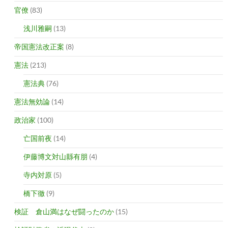
官僚
(83)
浅川雅嗣
(13)
帝国憲法改正案
(8)
憲法
(213)
憲法典
(76)
憲法無効論
(14)
政治家
(100)
亡国前夜
(14)
伊藤博文対山縣有朋
(4)
寺内対原
(5)
橋下徹
(9)
検証 倉山満はなぜ闘ったのか
(15)