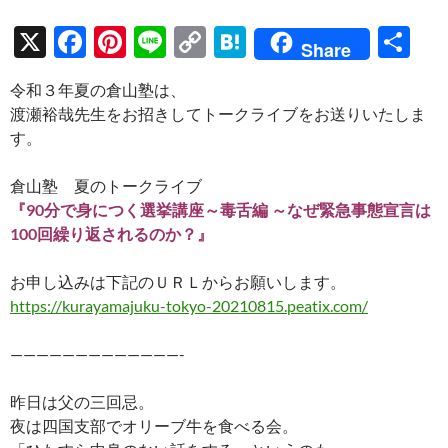
X
F
Pi
Li
C
H
共
Share
ac
nt
n
o
at
有
令和３年夏の倉山塾は、
e
er
e
p
e
渡瀬裕哉先生をお招きしてトークライブをお送りいたしま
b
es
y
n
す。
o
t
Li
a
倉山塾 夏のトークライブ
o
n
『90分で身につく選挙講座～毒舌編 ～なぜ緊急事態宣言は
k
k
100回繰り返されるのか？』
お申し込みは下記のＵＲＬからお願いします。
https://kurayamajuku-tokyo-20210815.peatix.com/
—————————————-
昨日は父の三回忌。
夜は四国支部でオリーブ牛を食べる会。