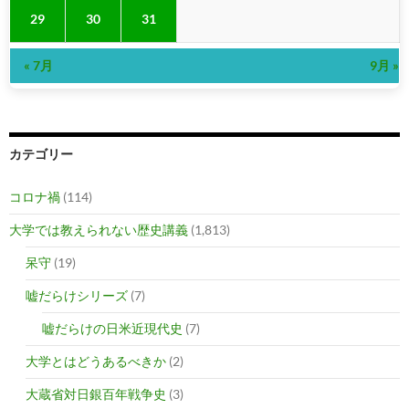
29
30
31
« 7月
9月 »
カテゴリー
コロナ禍
(114)
大学では教えられない歴史講義
(1,813)
呆守
(19)
嘘だらけシリーズ
(7)
嘘だらけの日米近現代史
(7)
大学とはどうあるべきか
(2)
大蔵省対日銀百年戦争史
(3)