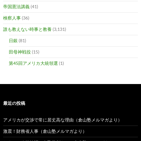
帝国憲法講義
(41)
検察人事
(36)
誰も教えない時事と教養
(3,131)
日銀
(81)
田母神戦役
(15)
第45回アメリカ大統領選
(1)
最近の投稿
アメリカが交渉で常に居丈高な理由（倉山塾メルマガより）
激震！財務省人事（倉山塾メルマガより）