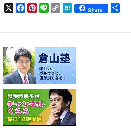
X
F
Pi
Li
C
H
共
Share
ac
nt
n
o
at
有
e
er
e
p
e
b
es
y
n
o
t
Li
a
o
n
k
k