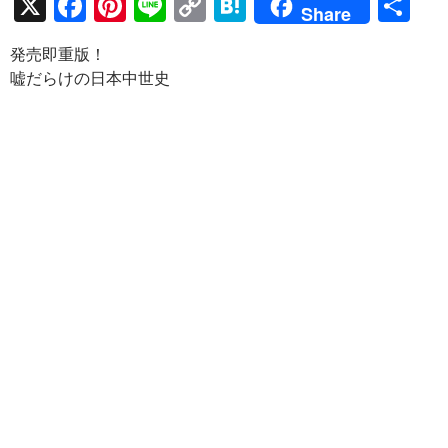
X
F
Pi
Li
C
H
共
Share
ac
nt
n
o
at
有
発売即重版！
e
er
e
p
e
嘘だらけの日本中世史
b
es
y
n
o
t
Li
a
o
n
k
k