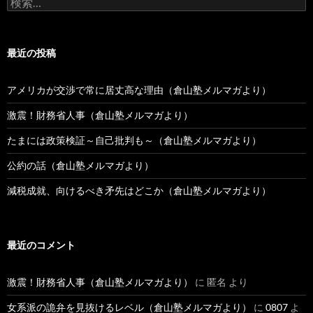
稿
索:
最近の投稿
アメリカが交渉で常に居丈高な理由（倉山塾メルマガより）
激震！財務省人事（倉山塾メルマガより）
たまには政策検証～自己批判も～（倉山塾メルマガより）
公約の話（倉山塾メルマガより）
減税成就、向けるべき矛先はどこか（倉山塾メルマガより）
最近のコメント
激震！財務省人事（倉山塾メルマガより）
に
匿名
より
女系派の詭弁を見抜けるレベル（倉山塾メルマガより）
に
0807
よ