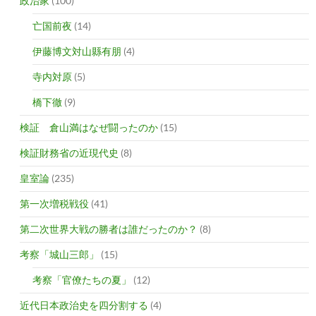
政治家
(100)
亡国前夜
(14)
伊藤博文対山縣有朋
(4)
寺内対原
(5)
橋下徹
(9)
検証 倉山満はなぜ闘ったのか
(15)
検証財務省の近現代史
(8)
皇室論
(235)
第一次増税戦役
(41)
第二次世界大戦の勝者は誰だったのか？
(8)
考察「城山三郎」
(15)
考察「官僚たちの夏」
(12)
近代日本政治史を四分割する
(4)