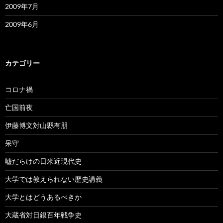
2009年7月
2009年6月
カテゴリー
コロナ禍
亡国前夜
伊藤博文対山縣有朋
呆守
嘘だらけの日米近現代史
大学では教えられない歴史講義
大学とはどうあるべきか
大蔵省対日銀百年戦争史