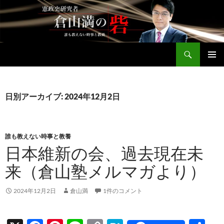
コ
ン
テ
ン
検
ツ
倉山満公式サイト
索
へ
メインメ
ス
ニュー
キ
日別アーカイブ: 2024年12月2日
ッ
プ
誰も教えない時事と教養
日本維新の会、過去現在未
来（倉山塾メルマガより）
2024年12月2日
倉山満
1件のコメント