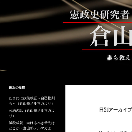
コ
ン
テ
ン
ツ
へ
ス
キ
ッ
プ
検
倉山満公式サイト
索
倉山満の砦～誰も教えない時事と教
最近の投稿
養
たまには政策検証～自己批判
も～（倉山塾メルマガより）
日別アーカイブ: 
公約の話（倉山塾メルマガよ
り）
減税成就、向けるべき矛先は
どこか（倉山塾メルマガよ