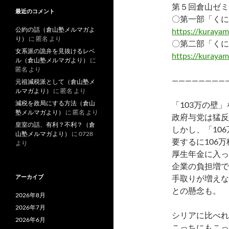
第５回倉山ゼミ
最近のコメント
〇第一部「くに
公約の話（倉山塾メルマガよ
https://kuraya
り）
に
匿名
より
〇第二部「くに
女系派の詭弁を見抜けるレベ
https://kuraya
ル（倉山塾メルマガより）
に
匿名
より
————————
元祖減税派として（倉山塾メ
ルマガより）
に
匿名
より
減税を政局にする方法（倉山
「103万の壁
塾メルマガより）
に
匿名
より
政府与党は猛反
皇室の話、有利？不利？（倉
しかし、「10
山塾メルマガより）
に
0728
要するに106
より
厚生年金に入っ
企業の負担増で
アーカイブ
手取りが増えな
との懸念も。
2026年8月
2026年7月
シリアに比べれ
2026年6月
こっちにもこっ