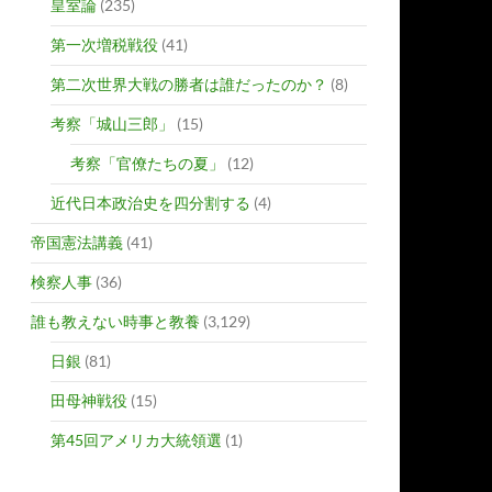
皇室論
(235)
第一次増税戦役
(41)
第二次世界大戦の勝者は誰だったのか？
(8)
考察「城山三郎」
(15)
考察「官僚たちの夏」
(12)
近代日本政治史を四分割する
(4)
帝国憲法講義
(41)
検察人事
(36)
誰も教えない時事と教養
(3,129)
日銀
(81)
田母神戦役
(15)
第45回アメリカ大統領選
(1)