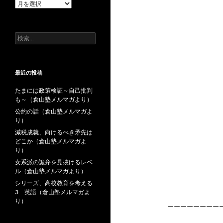
過
去
の
投
検
稿
索:
最近の投稿
たまには政策検証～自己批判
も～（倉山塾メルマガより）
公約の話（倉山塾メルマガよ
り）
減税成就、向けるべき矛先は
どこか（倉山塾メルマガよ
り）
女系派の詭弁を見抜けるレベ
ル（倉山塾メルマガより）
シリーズ、高校教育を考える
3 英語（倉山塾メルマガよ
り）
————————