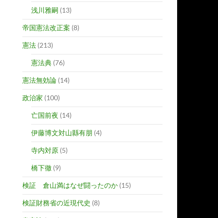
浅川雅嗣
(13)
帝国憲法改正案
(8)
憲法
(213)
憲法典
(76)
憲法無効論
(14)
政治家
(100)
亡国前夜
(14)
伊藤博文対山縣有朋
(4)
寺内対原
(5)
橋下徹
(9)
検証 倉山満はなぜ闘ったのか
(15)
検証財務省の近現代史
(8)