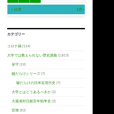
« 11月
1月 »
カテゴリー
コロナ禍
(114)
大学では教えられない歴史講義
(1,813)
呆守
(19)
嘘だらけシリーズ
(7)
嘘だらけの日米近現代史
(7)
大学とはどうあるべきか
(2)
大蔵省対日銀百年戦争史
(3)
官僚
(83)