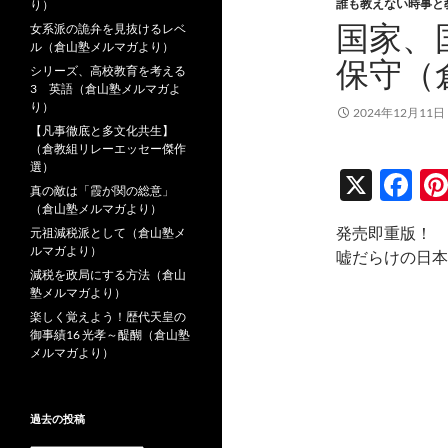
誰も教えない時事と
り）
国家、
女系派の詭弁を見抜けるレベ
ル（倉山塾メルマガより）
保守（
シリーズ、高校教育を考える
3 英語（倉山塾メルマガよ
り）
2024年12月11日
【凡事徹底と多文化共生】
（倉教組リレーエッセー傑作
選）
X
F
真の敵は「霞が関の総意」
ac
（倉山塾メルマガより）
発売即重版！
元祖減税派として（倉山塾メ
e
ルマガより）
嘘だらけの日本
b
減税を政局にする方法（倉山
塾メルマガより）
o
楽しく覚えよう！歴代天皇の
o
御事績16 光孝～醍醐（倉山塾
メルマガより）
k
過去の投稿