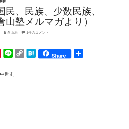
教養
国民、民族、少数民族、
倉山塾メルマガより）
倉山満
1件のコメント
Pi
Li
C
H
共
Share
nt
n
o
at
有
er
e
p
e
中世史
es
y
n
t
Li
a
n
k