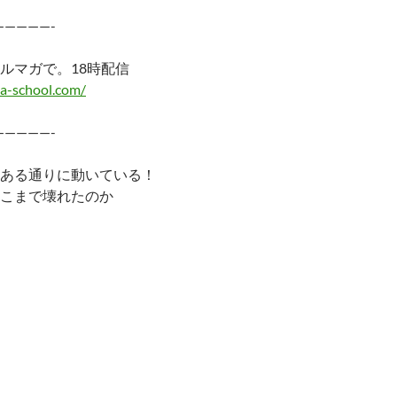
—————-
ルマガで。18時配信
a-school.com/
—————-
ある通りに動いている！
こまで壊れたのか