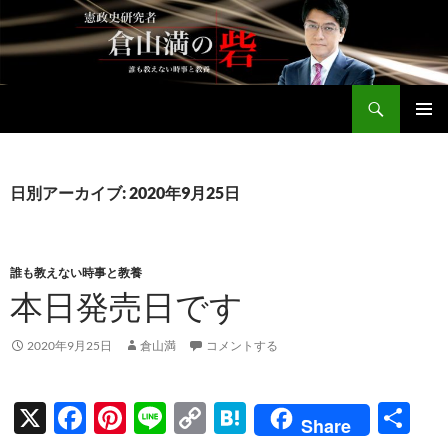
コ
ン
テ
ン
検
ツ
倉山満公式サイト
索
へ
メインメ
ス
ニュー
キ
日別アーカイブ: 2020年9月25日
ッ
プ
誰も教えない時事と教養
本日発売日です
2020年9月25日
倉山満
コメントする
X
F
Pi
Li
C
H
共
Share