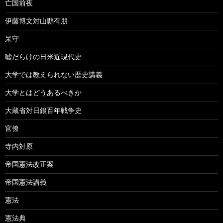
亡国前夜
伊藤博文対山縣有朋
呆守
嘘だらけの日米近現代史
大学では教えられない歴史講義
大学とはどうあるべきか
大蔵省対日銀百年戦争史
官僚
寺内対原
帝国憲法改正案
帝国憲法講義
憲法
憲法典