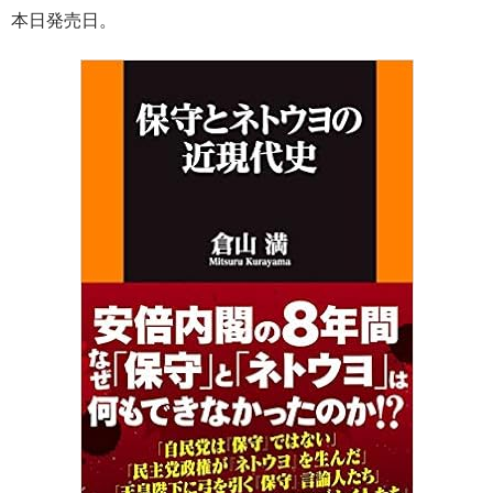
ac
nt
n
o
at
有
本日発売日。
e
er
e
p
e
b
es
y
n
o
t
Li
a
o
n
k
k