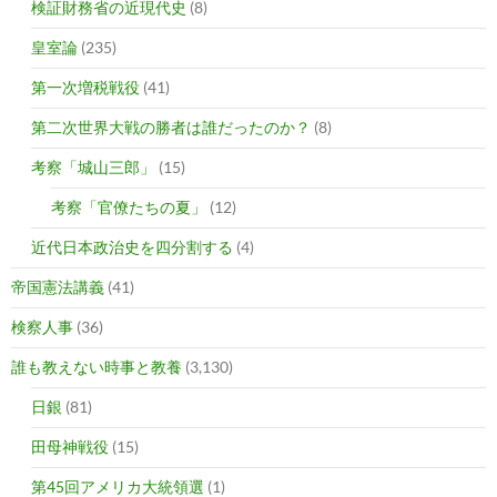
検証財務省の近現代史
(8)
皇室論
(235)
第一次増税戦役
(41)
第二次世界大戦の勝者は誰だったのか？
(8)
考察「城山三郎」
(15)
考察「官僚たちの夏」
(12)
近代日本政治史を四分割する
(4)
帝国憲法講義
(41)
検察人事
(36)
誰も教えない時事と教養
(3,130)
日銀
(81)
田母神戦役
(15)
第45回アメリカ大統領選
(1)