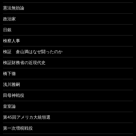
憲法無効論
政治家
日銀
検察人事
検証 倉山満はなぜ闘ったのか
検証財務省の近現代史
橋下徹
浅川雅嗣
田母神戦役
皇室論
第45回アメリカ大統領選
第一次増税戦役