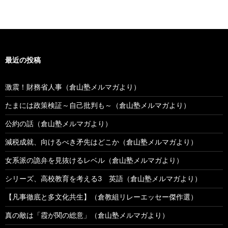
最近の投稿
激震！財務省人事（倉山塾メルマガより）
たまには政策検証～自己批判も～（倉山塾メルマガより）
公約の話（倉山塾メルマガより）
減税成就、向けるべき矛先はどこか（倉山塾メルマガより）
女系派の詭弁を見抜けるレベル（倉山塾メルマガより）
シリーズ、高校教育を考える3 英語（倉山塾メルマガより）
【凡事徹底と多文化共生】（倉教組リレーエッセー傑作選）
真の敵は「霞が関の総意」（倉山塾メルマガより）