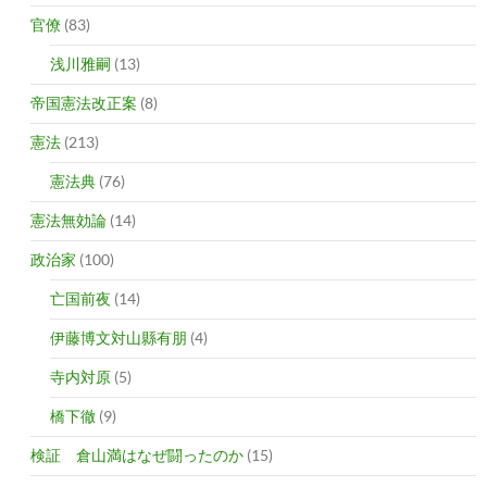
官僚
(83)
浅川雅嗣
(13)
帝国憲法改正案
(8)
憲法
(213)
憲法典
(76)
憲法無効論
(14)
政治家
(100)
亡国前夜
(14)
伊藤博文対山縣有朋
(4)
寺内対原
(5)
橋下徹
(9)
検証 倉山満はなぜ闘ったのか
(15)