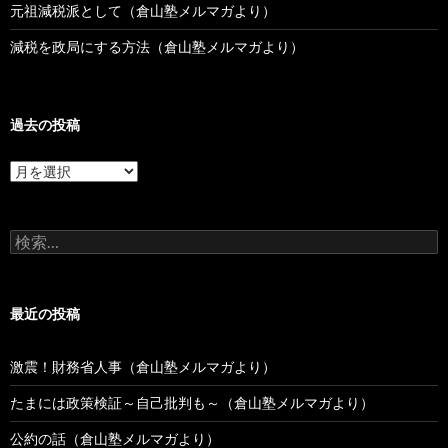
元祖減税派として（倉山塾メルマガより）
減税を政局にする方法（倉山塾メルマガより）
過去の投稿
過
去
の
投
検
稿
索:
最近の投稿
激震！財務省人事（倉山塾メルマガより）
たまには政策検証～自己批判も～（倉山塾メルマガより）
公約の話（倉山塾メルマガより）