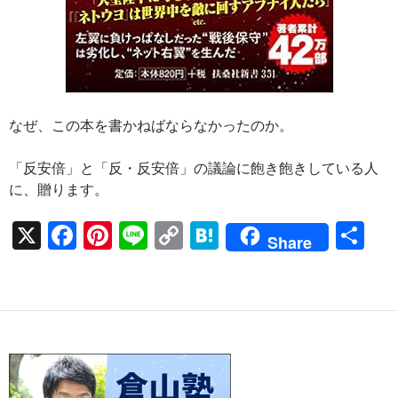
なぜ、この本を書かねばならなかったのか。
「反安倍」と「反・反安倍」の議論に飽き飽きしている人
に、贈ります。
X
F
Pi
Li
C
H
共
Share
ac
nt
n
o
at
有
e
er
e
p
e
b
es
y
n
o
t
Li
a
o
n