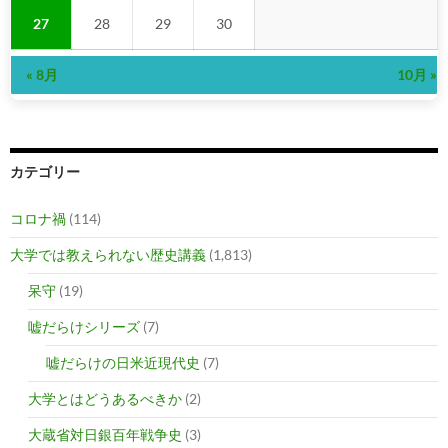
27
28
29
30
« 8月
10月 »
カテゴリー
コロナ禍
(114)
大学では教えられない歴史講義
(1,813)
呆守
(19)
嘘だらけシリーズ
(7)
嘘だらけの日米近現代史
(7)
大学とはどうあるべきか
(2)
大蔵省対日銀百年戦争史
(3)