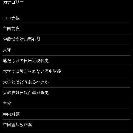
カテゴリー
コロナ禍
亡国前夜
伊藤博文対山縣有朋
呆守
嘘だらけの日米近現代史
大学では教えられない歴史講義
大学とはどうあるべきか
大蔵省対日銀百年戦争史
官僚
寺内対原
帝国憲法改正案