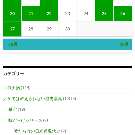
20
21
22
23
24
25
26
27
28
29
30
« 8月
10月 »
カテゴリー
コロナ禍
(114)
大学では教えられない歴史講義
(1,813)
呆守
(19)
嘘だらけシリーズ
(7)
嘘だらけの日米近現代史
(7)