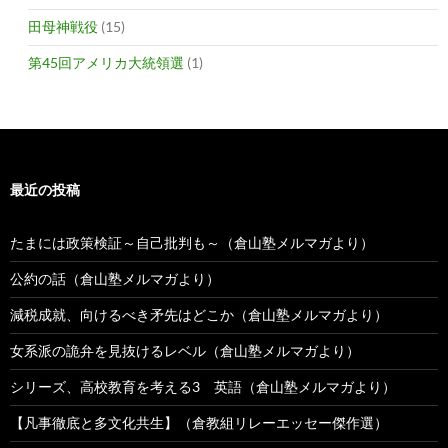
田母神戦役
(15)
第45回アメリカ大統領選
(1)
最近の投稿
たまには政策検証～自己批判も～（倉山塾メルマガより）
公約の話（倉山塾メルマガより）
減税成就、向けるべき矛先はどこか（倉山塾メルマガより）
女系派の詭弁を見抜けるレベル（倉山塾メルマガより）
シリーズ、高校教育を考える3 英語（倉山塾メルマガより）
【凡事徹底と多文化共生】（倉教組リレーエッセー傑作選）