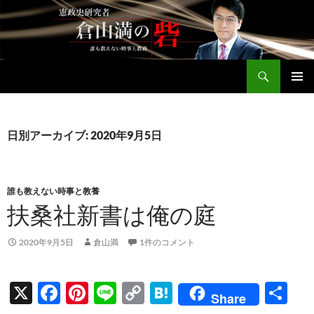
コ
ン
テ
ン
検
ツ
倉山満公式サイト
索
へ
メインメ
ス
ニュー
キ
日別アーカイブ: 2020年9月5日
ッ
プ
誰も教えない時事と教養
扶桑社新書は俺の庭
2020年9月5日
倉山満
1件のコメント
X
F
Pi
Li
C
H
共
Share