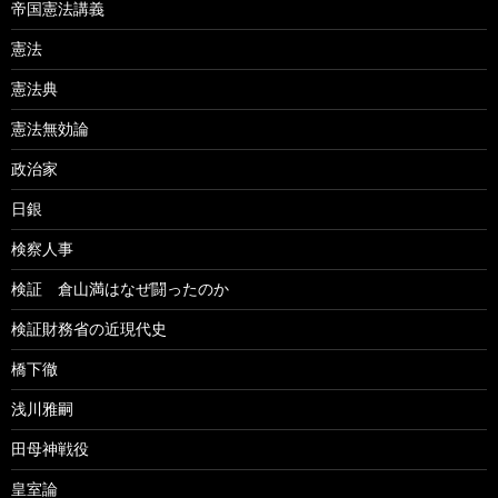
帝国憲法講義
憲法
憲法典
憲法無効論
政治家
日銀
検察人事
検証 倉山満はなぜ闘ったのか
検証財務省の近現代史
橋下徹
浅川雅嗣
田母神戦役
皇室論