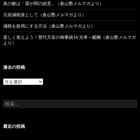
真の敵は「霞が関の総意」（倉山塾メルマガより）
元祖減税派として（倉山塾メルマガより）
減税を政局にする方法（倉山塾メルマガより）
楽しく覚えよう！歴代天皇の御事績16 光孝～醍醐（倉山塾メルマガ
より）
過去の投稿
過
去
の
投
検
稿
索:
最近の投稿