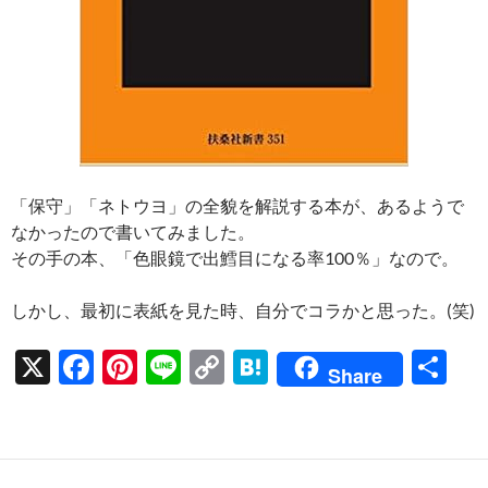
「保守」「ネトウヨ」の全貌を解説する本が、あるようで
なかったので書いてみました。
その手の本、「色眼鏡で出鱈目になる率100％」なので。
しかし、最初に表紙を見た時、自分でコラかと思った。(笑)
X
F
Pi
Li
C
H
共
Share
ac
nt
n
o
at
有
e
er
e
p
e
b
es
y
n