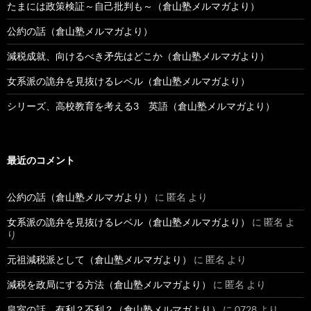
たまには政策検証～自己批判も～（倉山塾メルマガより）
公約の話（倉山塾メルマガより）
減税成就、向けるべき矛先はどこか（倉山塾メルマガより）
女系派の詭弁を見抜けるレベル（倉山塾メルマガより）
シリーズ、高校教育を考える3 英語（倉山塾メルマガより）
最近のコメント
公約の話（倉山塾メルマガより）
に
匿名
より
女系派の詭弁を見抜けるレベル（倉山塾メルマガより）
に
匿名
よ
り
元祖減税派として（倉山塾メルマガより）
に
匿名
より
減税を政局にする方法（倉山塾メルマガより）
に
匿名
より
皇室の話、有利？不利？（倉山塾メルマガより）
に
0728
より