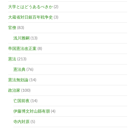
大学とはどうあるべきか
(2)
大蔵省対日銀百年戦争史
(3)
官僚
(83)
浅川雅嗣
(13)
帝国憲法改正案
(8)
憲法
(213)
憲法典
(76)
憲法無効論
(14)
政治家
(100)
亡国前夜
(14)
伊藤博文対山縣有朋
(4)
寺内対原
(5)