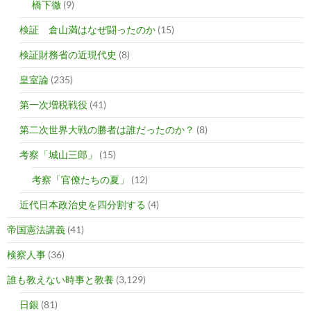
橋下徹
(9)
検証 倉山満はなぜ闘ったのか
(15)
検証財務省の近現代史
(8)
皇室論
(235)
第一次増税戦役
(41)
第二次世界大戦の勝者は誰だったのか？
(8)
考察「城山三郎」
(15)
考察「官僚たちの夏」
(12)
近代日本政治史を四分割する
(4)
帝国憲法講義
(41)
検察人事
(36)
誰も教えない時事と教養
(3,129)
日銀
(81)