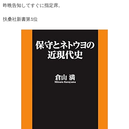
ac
nt
n
o
at
有
昨晩告知してすぐに指定席。
e
er
e
p
e
b
es
y
n
扶桑社新書第1位
o
t
Li
a
o
n
k
k