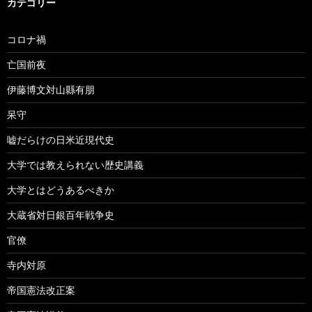
カテゴリー
コロナ禍
亡国前夜
伊藤博文対山縣有朋
呆守
嘘だらけの日米近現代史
大学では教えられない歴史講義
大学とはどうあるべきか
大蔵省対日銀百年戦争史
官僚
寺内対原
帝国憲法改正案