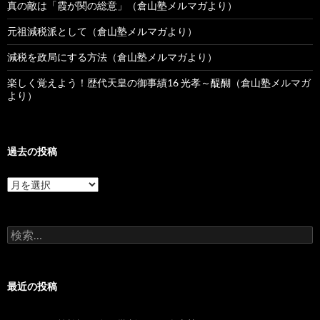
真の敵は「霞が関の総意」（倉山塾メルマガより）
元祖減税派として（倉山塾メルマガより）
減税を政局にする方法（倉山塾メルマガより）
楽しく覚えよう！歴代天皇の御事績16 光孝～醍醐（倉山塾メルマガ
より）
過去の投稿
過
去
の
投
検
稿
索:
最近の投稿