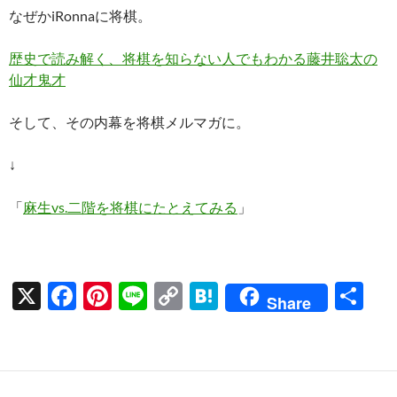
ac
nt
n
o
at
有
なぜかiRonnaに将棋。
e
er
e
p
e
b
es
y
n
歴史で読み解く、将棋を知らない人でもわかる藤井聡太の
o
t
Li
a
仙才鬼才
o
n
そして、その内幕を将棋メルマガに。
k
k
↓
「
麻生vs.二階を将棋にたとえてみる
」
X
F
Pi
Li
C
H
共
Share
ac
nt
n
o
at
有
e
er
e
p
e
b
es
y
n