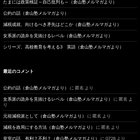
たまには政策検証～自己批判も～（倉山塾メルマガより）
公約の話（倉山塾メルマガより）
減税成就、向けるべき矛先はどこか（倉山塾メルマガより）
女系派の詭弁を見抜けるレベル（倉山塾メルマガより）
シリーズ、高校教育を考える3 英語（倉山塾メルマガより）
最近のコメント
公約の話（倉山塾メルマガより）
に
匿名
より
女系派の詭弁を見抜けるレベル（倉山塾メルマガより）
に
匿名
よ
り
元祖減税派として（倉山塾メルマガより）
に
匿名
より
減税を政局にする方法（倉山塾メルマガより）
に
匿名
より
皇室の話、有利？不利？（倉山塾メルマガより）
に
0728
より