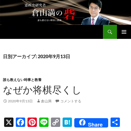
コ
ン
テ
ン
検
ツ
倉山満公式サイト
索
へ
メインメ
ス
ニュー
キ
日別アーカイブ: 2020年9月13日
ッ
プ
誰も教えない時事と教養
なぜか将棋尽くし
2020年9月13日
倉山満
コメントする
X
F
Pi
Li
C
H
共
Share