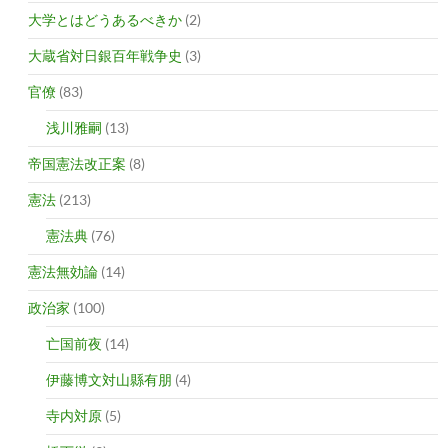
大学とはどうあるべきか
(2)
大蔵省対日銀百年戦争史
(3)
官僚
(83)
浅川雅嗣
(13)
帝国憲法改正案
(8)
憲法
(213)
憲法典
(76)
憲法無効論
(14)
政治家
(100)
亡国前夜
(14)
伊藤博文対山縣有朋
(4)
寺内対原
(5)