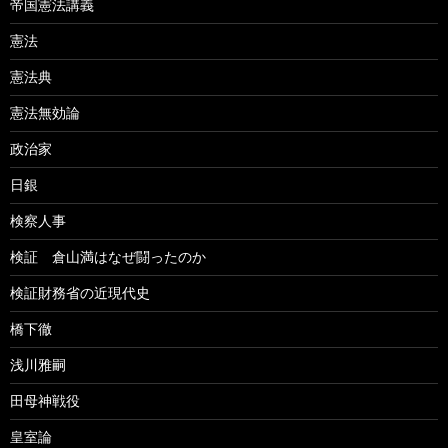
帝国憲法講義
憲法
憲法典
憲法無効論
政治家
日銀
検察人事
検証 倉山満はなぜ闘ったのか
検証財務省の近現代史
橋下徹
浅川雅嗣
田母神戦役
皇室論