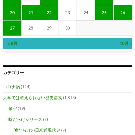
20
21
22
23
24
25
26
27
28
29
30
« 8月
10月 »
カテゴリー
コロナ禍
(114)
大学では教えられない歴史講義
(1,813)
呆守
(19)
嘘だらけシリーズ
(7)
嘘だらけの日米近現代史
(7)