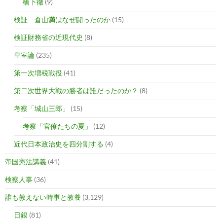
橋下徹
(9)
検証 倉山満はなぜ闘ったのか
(15)
検証財務省の近現代史
(8)
皇室論
(235)
第一次増税戦役
(41)
第二次世界大戦の勝者は誰だったのか？
(8)
考察「城山三郎」
(15)
考察「官僚たちの夏」
(12)
近代日本政治史を四分割する
(4)
帝国憲法講義
(41)
検察人事
(36)
誰も教えない時事と教養
(3,129)
日銀
(81)