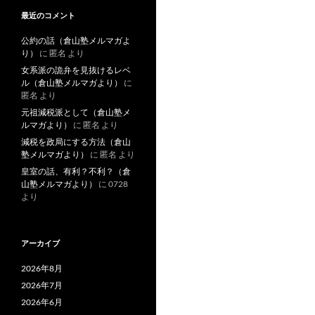
最近のコメント
公約の話（倉山塾メルマガよ
り）
に
匿名
より
女系派の詭弁を見抜けるレベ
ル（倉山塾メルマガより）
に
匿名
より
元祖減税派として（倉山塾メ
ルマガより）
に
匿名
より
減税を政局にする方法（倉山
塾メルマガより）
に
匿名
より
皇室の話、有利？不利？（倉
山塾メルマガより）
に
0728
より
アーカイブ
2026年8月
2026年7月
2026年6月