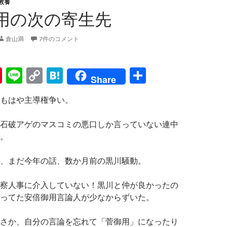
教養
用の次の寄生先
倉山満
7件のコメント
Pi
Li
C
H
共
Share
nt
n
o
at
有
もはや主導権争い。
er
e
p
e
es
y
n
石破アゲのマスコミの悪口しか言っていない連中
t
Li
a
。
n
、まだ今年の話、数か月前の黒川騒動。
k
察人事に介入していない！黒川と仲が良かったの
ってた安倍御用言論人が少なからずいた。
さか、自分の言論を忘れて「菅御用」になったり