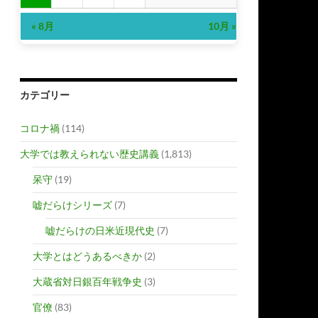
« 8月
10月 »
カテゴリー
コロナ禍
(114)
大学では教えられない歴史講義
(1,813)
呆守
(19)
嘘だらけシリーズ
(7)
嘘だらけの日米近現代史
(7)
大学とはどうあるべきか
(2)
大蔵省対日銀百年戦争史
(3)
官僚
(83)