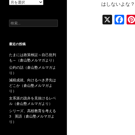
過
はしないよな？
去
の
X
F
投
検
稿
ac
索:
e
最近の投稿
b
o
たまには政策検証～自己批判
も～（倉山塾メルマガより）
o
公約の話（倉山塾メルマガよ
り）
k
減税成就、向けるべき矛先は
どこか（倉山塾メルマガよ
り）
女系派の詭弁を見抜けるレベ
ル（倉山塾メルマガより）
シリーズ、高校教育を考える
3 英語（倉山塾メルマガよ
り）