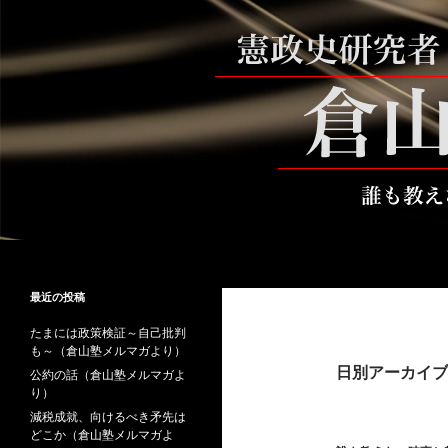
コ
ン
テ
ン
ツ
へ
ス
キ
ッ
プ
検
倉山満公式サイト
索
倉山満の砦～誰も教えない時事と教
最近の投稿
養
たまには政策検証～自己批判
も～（倉山塾メルマガより）
日別アーカイブ: 
公約の話（倉山塾メルマガよ
り）
減税成就、向けるべき矛先は
どこか（倉山塾メルマガよ