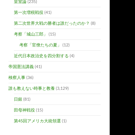
皇室論
(235)
第一次増税戦役
(41)
第二次世界大戦の勝者は誰だったのか？
(8)
考察「城山三郎」
(15)
考察「官僚たちの夏」
(12)
近代日本政治史を四分割する
(4)
帝国憲法講義
(41)
検察人事
(36)
誰も教えない時事と教養
(3,129)
日銀
(81)
田母神戦役
(15)
第45回アメリカ大統領選
(1)