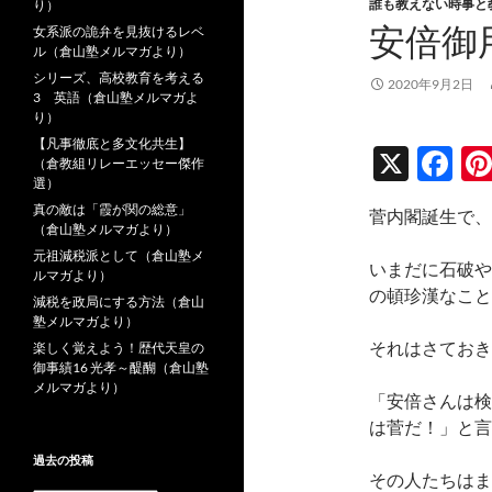
誰も教えない時事と
り）
安倍御
女系派の詭弁を見抜けるレベ
ル（倉山塾メルマガより）
シリーズ、高校教育を考える
2020年9月2日
3 英語（倉山塾メルマガよ
り）
【凡事徹底と多文化共生】
X
F
（倉教組リレーエッセー傑作
選）
ac
真の敵は「霞が関の総意」
菅内閣誕生で、
e
（倉山塾メルマガより）
元祖減税派として（倉山塾メ
b
いまだに石破や
ルマガより）
o
の頓珍漢なこと
減税を政局にする方法（倉山
塾メルマガより）
o
それはさておき
楽しく覚えよう！歴代天皇の
k
御事績16 光孝～醍醐（倉山塾
メルマガより）
「安倍さんは検
は菅だ！」と言
過去の投稿
その人たちはま