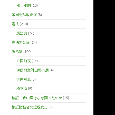
浅川雅嗣
(13)
帝国憲法改正案
(8)
憲法
(213)
憲法典
(76)
憲法無効論
(14)
政治家
(100)
亡国前夜
(14)
伊藤博文対山縣有朋
(4)
寺内対原
(5)
橋下徹
(9)
検証 倉山満はなぜ闘ったのか
(15)
検証財務省の近現代史
(8)