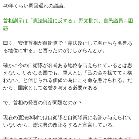
ac
nt
n
o
at
有
40年くらい周回遅れの議論。
e
er
e
p
e
b
es
y
n
首相訓示は「憲法擁護に反する」 野党批判、自民議員も困
o
t
Li
a
惑
o
n
曰く、安倍首相が自衛隊で「憲法改正して君たちを名誉あ
k
k
る地位にする」と言ったのがけしからんとか。
確かに今の自衛隊が名誉ある地位を与えられているとは思
えない。いかなる国でも、軍人とは「己の命を捨てても構
わない」と信じられる価値の為にこそ命を懸けられる。だ
から、国家として名誉を与える必要がある。
で、首相の発言の何が問題なのか？
現在の憲法体制では自衛隊と自衛隊員に名誉が与えられて
いないから、憲法典の改正をすると宣言している。