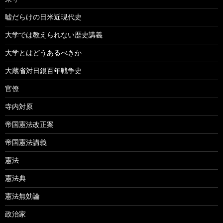
嘘だらけの日米近現代史
大学では教えられない歴史講義
大学とはどうあるべきか
大蔵省対日銀百年戦争史
官僚
寺内対原
帝国憲法改正案
帝国憲法講義
憲法
憲法典
憲法無効論
政治家