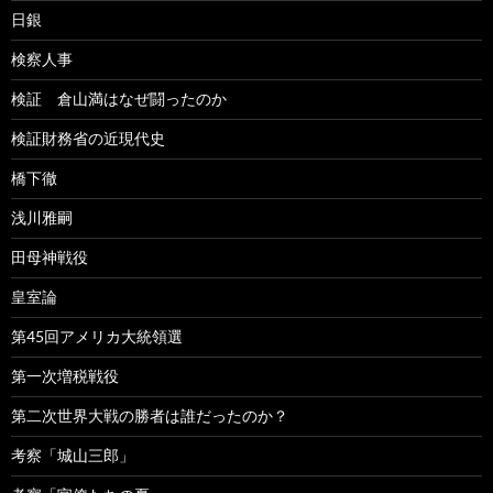
日銀
検察人事
検証 倉山満はなぜ闘ったのか
検証財務省の近現代史
橋下徹
浅川雅嗣
田母神戦役
皇室論
第45回アメリカ大統領選
第一次増税戦役
第二次世界大戦の勝者は誰だったのか？
考察「城山三郎」