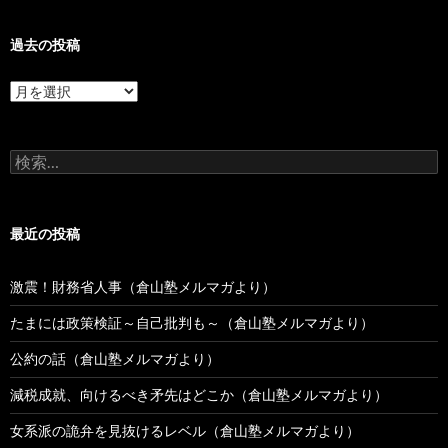
過去の投稿
過
去
の
投
検
稿
索:
最近の投稿
激震！財務省人事（倉山塾メルマガより）
たまには政策検証～自己批判も～（倉山塾メルマガより）
公約の話（倉山塾メルマガより）
減税成就、向けるべき矛先はどこか（倉山塾メルマガより）
女系派の詭弁を見抜けるレベル（倉山塾メルマガより）