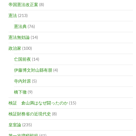
帝国憲法改正案
(8)
憲法
(213)
憲法典
(76)
憲法無効論
(14)
政治家
(100)
亡国前夜
(14)
伊藤博文対山縣有朋
(4)
寺内対原
(5)
橋下徹
(9)
検証 倉山満はなぜ闘ったのか
(15)
検証財務省の近現代史
(8)
皇室論
(235)
第一次増税戦役
(41)