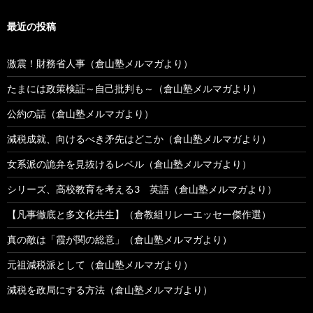
最近の投稿
激震！財務省人事（倉山塾メルマガより）
たまには政策検証～自己批判も～（倉山塾メルマガより）
公約の話（倉山塾メルマガより）
減税成就、向けるべき矛先はどこか（倉山塾メルマガより）
女系派の詭弁を見抜けるレベル（倉山塾メルマガより）
シリーズ、高校教育を考える3 英語（倉山塾メルマガより）
【凡事徹底と多文化共生】（倉教組リレーエッセー傑作選）
真の敵は「霞が関の総意」（倉山塾メルマガより）
元祖減税派として（倉山塾メルマガより）
減税を政局にする方法（倉山塾メルマガより）