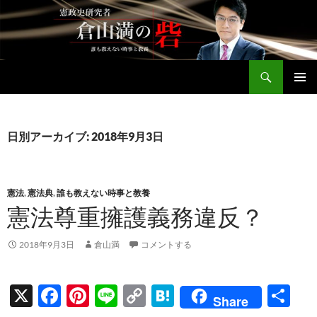
コ
ン
テ
ン
検
ツ
倉山満公式サイト
索
へ
メインメ
ス
ニュー
キ
日別アーカイブ: 2018年9月3日
ッ
プ
憲法
,
憲法典
,
誰も教えない時事と教養
憲法尊重擁護義務違反？
2018年9月3日
倉山満
コメントする
X
F
Pi
Li
C
H
共
Share