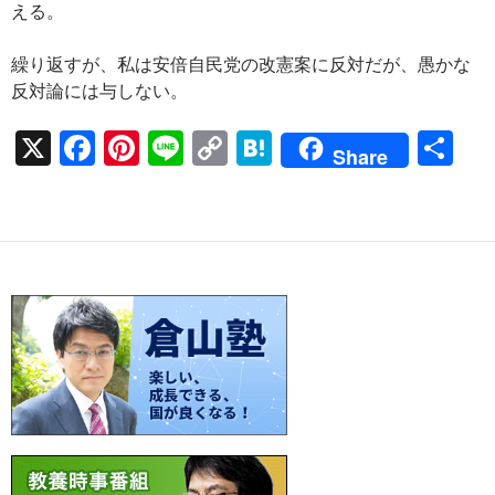
える。
繰り返すが、私は安倍自民党の改憲案に反対だが、愚かな
反対論には与しない。
X
F
Pi
Li
C
H
共
Share
ac
nt
n
o
at
有
e
er
e
p
e
b
es
y
n
o
t
Li
a
o
n
k
k