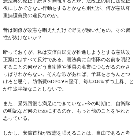
憲法典の改正手続きを無視するとか、法改正の前に法改正
後にしかできない行動をするとかなら別だが、何が憲法尊
重擁護義務の違反なのか。
昔は閣僚が改憲を唱えただけで野党が騒いだもの。その習
性が抜けないか？
断っておくが、私は安倍自民党が推進しようとする憲法改
正案にはすべて反対である。憲法典に自衛隊の名前を明記
することの何がどう自衛隊や隊員の名誉につながるのかさ
っぱりわからない。そんな暇があれば、予算をきちんとつ
けろと思う。防衛費GDP0.9％堅守、毎年0.8％ずつ上昇、と
か中途半端なことしないで。
また、景気回復も満足にできていない今の時期に、自衛隊
の明記など何のためにするのか、もっと他のことをやれと
思っている。
しかし、安倍首相が改憲を唱えることは、自由であると考