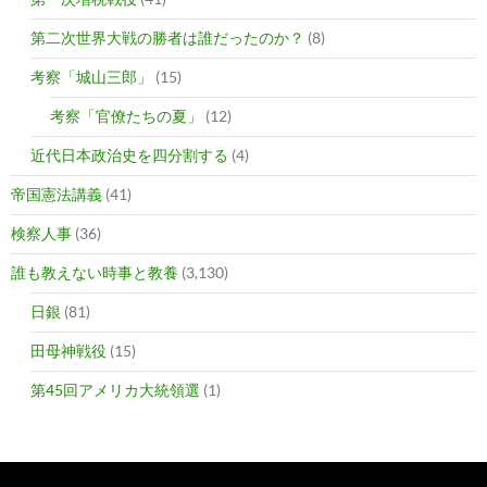
第二次世界大戦の勝者は誰だったのか？
(8)
考察「城山三郎」
(15)
考察「官僚たちの夏」
(12)
近代日本政治史を四分割する
(4)
帝国憲法講義
(41)
検察人事
(36)
誰も教えない時事と教養
(3,130)
日銀
(81)
田母神戦役
(15)
第45回アメリカ大統領選
(1)