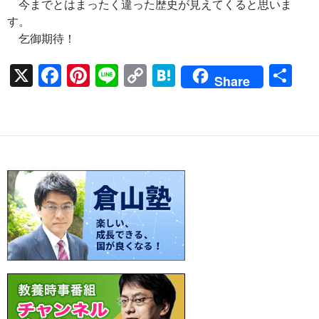
今までとはまったく違った歴史が見えてくると思いま
す。
乞御期待！
X
F
Pi
Li
C
H
共
Share
ac
nt
n
o
at
有
e
er
e
p
e
b
es
y
n
o
t
Li
a
o
n
k
k