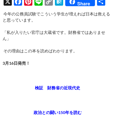
X
F
Pi
Li
C
H
共
Share
ac
nt
n
o
at
有
今年の公務員試験でこういう学生が増えれば日本は救える
e
er
e
p
e
と思っています。
b
es
y
n
o
t
Li
a
「私が入りたい官庁は大蔵省です。財務省ではありませ
ん」
o
n
k
k
その理由はこの本を読めばわかります。
3月16日発売！
検証 財務省の近現代史
政治との闘い150年を読む