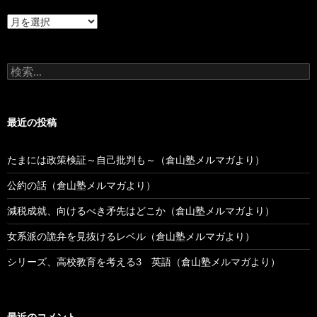
過
去
の
投
検
稿
索:
最近の投稿
たまには政策検証～自己批判も～（倉山塾メルマガより）
公約の話（倉山塾メルマガより）
減税成就、向けるべき矛先はどこか（倉山塾メルマガより）
女系派の詭弁を見抜けるレベル（倉山塾メルマガより）
シリーズ、高校教育を考える3 英語（倉山塾メルマガより）
最近のコメント