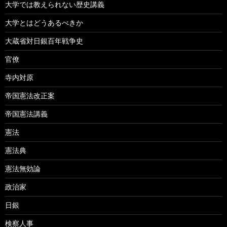
大学では教えられない歴史講義
大学とはどうあるべきか
大蔵省対日銀百年戦争史
官僚
寺内対原
帝国憲法改正案
帝国憲法講義
憲法
憲法典
憲法無効論
政治家
日銀
検察人事