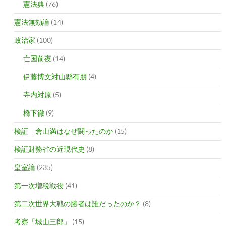
憲法典
(76)
憲法無効論
(14)
政治家
(100)
亡国前夜
(14)
伊藤博文対山縣有朋
(4)
寺内対原
(5)
橋下徹
(9)
検証 倉山満はなぜ闘ったのか
(15)
検証財務省の近現代史
(8)
皇室論
(235)
第一次増税戦役
(41)
第二次世界大戦の勝者は誰だったのか？
(8)
考察「城山三郎」
(15)