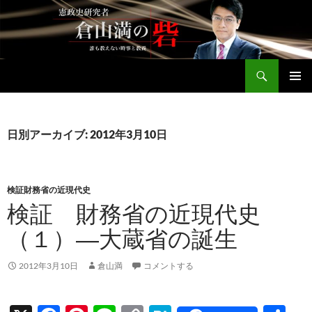
コ
ン
テ
ン
検
ツ
倉山満公式サイト
索
へ
メインメ
ス
ニュー
キ
日別アーカイブ: 2012年3月10日
ッ
プ
検証財務省の近現代史
検証 財務省の近現代史
（１）―大蔵省の誕生
2012年3月10日
倉山満
コメントする