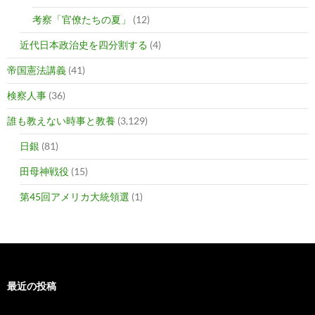
考察「官僚たちの夏」
(12)
近代日本政治史を四分割する
(4)
帝国憲法講義
(41)
検察人事
(36)
誰も教えない時事と教養
(3,129)
日銀
(81)
田母神戦役
(15)
第45回アメリカ大統領選
(1)
最近の投稿