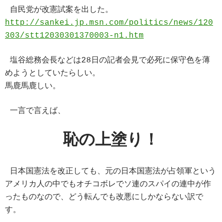
ac
nt
n
o
at
有
自民党が改憲試案を出した。
e
er
e
p
e
http://sankei.jp.msn.com/politics/news/120
b
es
y
n
303/stt12030301370003-n1.htm
o
t
Li
a
o
n
塩谷総務会長などは28日の記者会見で必死に保守色を薄
めようとしていたらしい。
k
k
馬鹿馬鹿しい。
一言で言えば、
恥の上塗り！
日本国憲法を改正しても、元の日本国憲法が占領軍という
アメリカ人の中でも
オチコボレでソ連のスパイの連中が作
ったものなので、どう転んでも改悪にしかならない訳で
す。