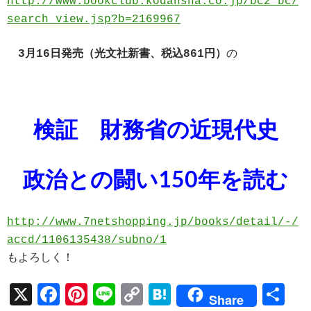
http://www.bookclub.kodansha.co.jp/bc2_bc/
search_view.jsp?b=2169967
3月16日発売（光文社新書、税込861円）
の
検証 財務省の近現代史
政治との闘い150年を読む
http://www.7netshopping.jp/books/detail/-/
accd/1106135438/subno/1
もよろしく！
X
F
Pi
Li
C
H
共
Share