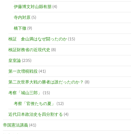
伊藤博文対山縣有朋
(4)
寺内対原
(5)
橋下徹
(9)
検証 倉山満はなぜ闘ったのか
(15)
検証財務省の近現代史
(8)
皇室論
(235)
第一次増税戦役
(41)
第二次世界大戦の勝者は誰だったのか？
(8)
考察「城山三郎」
(15)
考察「官僚たちの夏」
(12)
近代日本政治史を四分割する
(4)
帝国憲法講義
(41)