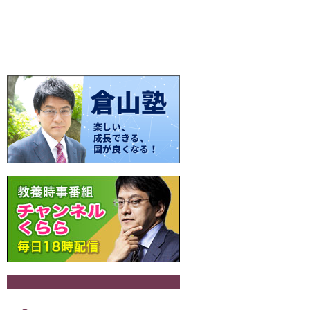
ac
nt
n
o
at
有
e
er
e
p
e
b
es
y
n
o
t
Li
a
o
n
k
k