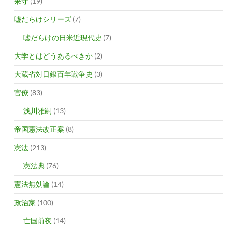
呆守
(19)
嘘だらけシリーズ
(7)
嘘だらけの日米近現代史
(7)
大学とはどうあるべきか
(2)
大蔵省対日銀百年戦争史
(3)
官僚
(83)
浅川雅嗣
(13)
帝国憲法改正案
(8)
憲法
(213)
憲法典
(76)
憲法無効論
(14)
政治家
(100)
亡国前夜
(14)