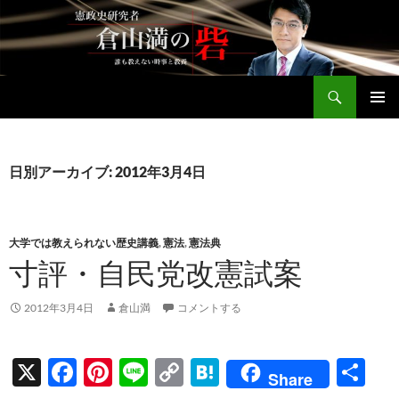
コ
ン
テ
ン
検
ツ
倉山満公式サイト
索
へ
メインメ
ス
ニュー
キ
日別アーカイブ: 2012年3月4日
ッ
プ
大学では教えられない歴史講義
,
憲法
,
憲法典
寸評・自民党改憲試案
2012年3月4日
倉山満
コメントする
X
F
Pi
Li
C
H
共
Share