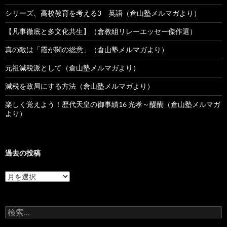
シリーズ、高校教育を考える3 英語（倉山塾メルマガより）
【凡事徹底と多文化共生】（倉教組リレーエッセー傑作選）
真の敵は「霞が関の総意」（倉山塾メルマガより）
元祖減税派として（倉山塾メルマガより）
減税を政局にする方法（倉山塾メルマガより）
楽しく覚えよう！歴代天皇の御事績16 光孝～醍醐（倉山塾メルマガ
より）
過去の投稿
過
去
の
投
検
稿
索: