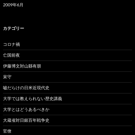
2009年6月
カテゴリー
コロナ禍
亡国前夜
伊藤博文対山縣有朋
呆守
嘘だらけの日米近現代史
大学では教えられない歴史講義
大学とはどうあるべきか
大蔵省対日銀百年戦争史
官僚