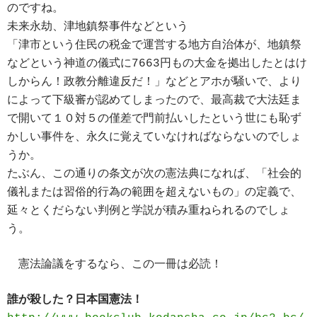
のですね。
未来永劫、津地鎮祭事件などという
「津市という住民の税金で運営する地方自治体が、地鎮祭
などという神道の儀式に7663円もの大金を拠出したとはけ
しからん！政教分離違反だ！」などとアホが騒いで、より
によって下級審が認めてしまったので、最高裁で大法廷ま
で開いて１０対５の僅差で門前払いしたという世にも恥ず
かしい事件を、永久に覚えていなければならないのでしょ
うか。
たぶん、この通りの条文が次の憲法典になれば、「社会的
儀礼または習俗的行為の範囲を超えないもの」の定義で、
延々とくだらない判例と学説が積み重ねられるのでしょ
う。
憲法論議をするなら、この一冊は必読！
誰が殺した？日本国憲法！