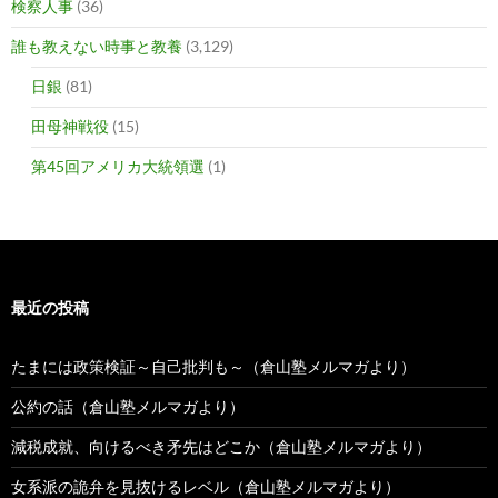
検察人事
(36)
誰も教えない時事と教養
(3,129)
日銀
(81)
田母神戦役
(15)
第45回アメリカ大統領選
(1)
最近の投稿
たまには政策検証～自己批判も～（倉山塾メルマガより）
公約の話（倉山塾メルマガより）
減税成就、向けるべき矛先はどこか（倉山塾メルマガより）
女系派の詭弁を見抜けるレベル（倉山塾メルマガより）