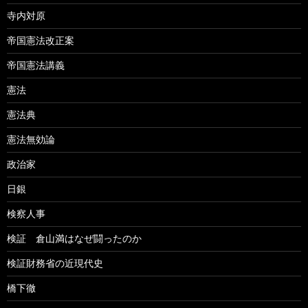
寺内対原
帝国憲法改正案
帝国憲法講義
憲法
憲法典
憲法無効論
政治家
日銀
検察人事
検証 倉山満はなぜ闘ったのか
検証財務省の近現代史
橋下徹