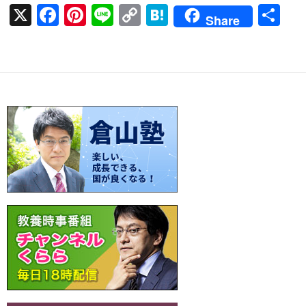
X
F
Pi
Li
C
H
共
Share
ac
nt
n
o
at
有
e
er
e
p
e
b
es
y
n
o
t
Li
a
o
n
k
k