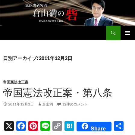
コ
ン
テ
ン
検
ツ
倉山満公式サイト
索
へ
メインメ
ス
ニュー
キ
日別アーカイブ: 2011年12月2日
ッ
プ
帝国憲法改正案
帝国憲法改正案・第八条
2011年12月2日
倉山満
12件のコメント
X
F
Pi
Li
C
H
共
Share