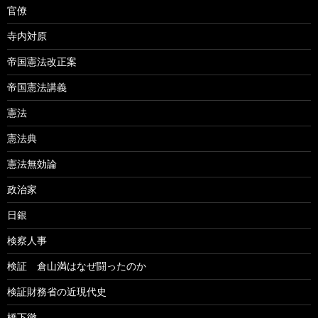
官僚
寺内対原
帝国憲法改正案
帝国憲法講義
憲法
憲法典
憲法無効論
政治家
日銀
検察人事
検証 倉山満はなぜ闘ったのか
検証財務省の近現代史
橋下徹