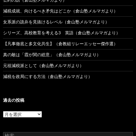
減税成就、向けるべき矛先はどこか（倉山塾メルマガより）
女系派の詭弁を見抜けるレベル（倉山塾メルマガより）
シリーズ、高校教育を考える3 英語（倉山塾メルマガより）
【凡事徹底と多文化共生】（倉教組リレーエッセー傑作選）
真の敵は「霞が関の総意」（倉山塾メルマガより）
元祖減税派として（倉山塾メルマガより）
減税を政局にする方法（倉山塾メルマガより）
過去の投稿
過
去
の
投
検
稿