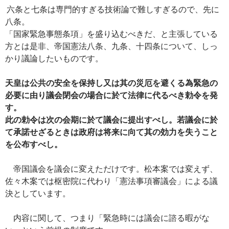
ac
nt
n
o
at
有
六条と七条は専門的すぎる技術論で難しすぎるので、先に
e
er
e
p
e
八条。
b
es
y
n
「国家緊急事態条項」を盛り込むべきだ、と主張している
o
t
Li
a
方とは是非、帝国憲法八条、九条、十四条について、しっ
かり議論したいものです。
o
n
k
k
天皇は公共の安全を保持し又は其の災厄を避くる為緊急の
必要に由り議会閉会の場合に於て法律に代るべき勅令を発
す。
此の勅令は次の会期に於て議会に提出すべし。若議会に於
て承諾せざるときは政府は将来に向て其の効力を失うこと
を公布すべし。
帝国議会を議会に変えただけです。松本案では変えず、
佐々木案では枢密院に代わり「憲法事項審議会」による議
決としています。
内容に関して、つまり「緊急時には議会に諮る暇がな