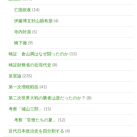
亡国前夜
(14)
伊藤博文対山縣有朋
(4)
寺内対原
(5)
橋下徹
(9)
検証 倉山満はなぜ闘ったのか
(15)
検証財務省の近現代史
(8)
皇室論
(235)
第一次増税戦役
(41)
第二次世界大戦の勝者は誰だったのか？
(8)
考察「城山三郎」
(15)
考察「官僚たちの夏」
(12)
近代日本政治史を四分割する
(4)