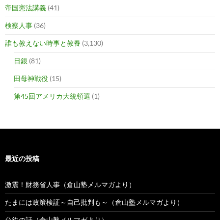
帝国憲法講義
(41)
検察人事
(36)
誰も教えない時事と教養
(3,130)
日銀
(81)
田母神戦役
(15)
第45回アメリカ大統領選
(1)
最近の投稿
激震！財務省人事（倉山塾メルマガより）
たまには政策検証～自己批判も～（倉山塾メルマガより）
公約の話（倉山塾メルマガより）