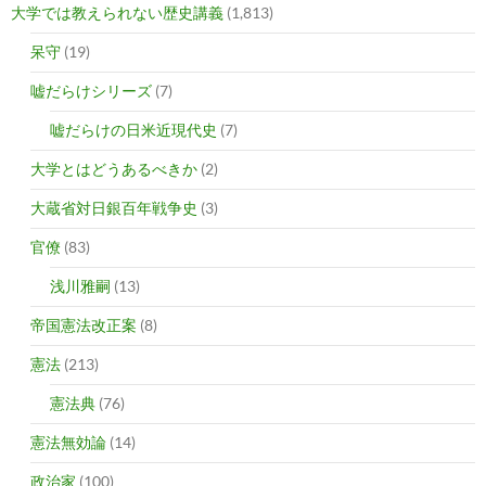
大学では教えられない歴史講義
(1,813)
呆守
(19)
嘘だらけシリーズ
(7)
嘘だらけの日米近現代史
(7)
大学とはどうあるべきか
(2)
大蔵省対日銀百年戦争史
(3)
官僚
(83)
浅川雅嗣
(13)
帝国憲法改正案
(8)
憲法
(213)
憲法典
(76)
憲法無効論
(14)
政治家
(100)