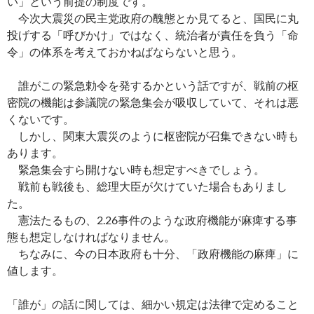
い」という前提の制度です。
今次大震災の民主党政府の醜態とか見てると、国民に丸
投げする「呼びかけ」ではなく、統治者が責任を負う「命
令」の体系を考えておかねばならないと思う。
誰がこの緊急勅令を発するかという話ですが、戦前の枢
密院の機能は参議院の緊急集会が吸収していて、それは悪
くないです。
しかし、関東大震災のように枢密院が召集できない時も
あります。
緊急集会すら開けない時も想定すべきでしょう。
戦前も戦後も、総理大臣が欠けていた場合もありまし
た。
憲法たるもの、2.26事件のような政府機能が麻痺する事
態も想定しなければなりません。
ちなみに、今の日本政府も十分、「政府機能の麻痺」に
値します。
「誰が」の話に関しては、細かい規定は法律で定めること