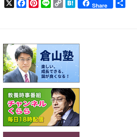
X
F
Pi
Li
C
H
共
Share
ac
nt
n
o
at
有
e
er
e
p
e
b
es
y
n
o
t
Li
a
o
n
k
k