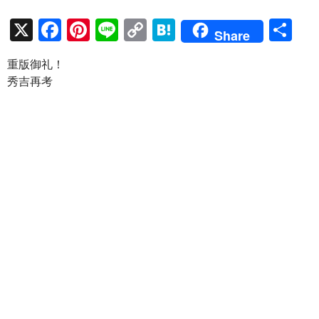
X
F
Pi
Li
C
H
共
Share
ac
nt
n
o
at
有
重版御礼！
e
er
e
p
e
秀吉再考
b
es
y
n
o
t
Li
a
o
n
k
k