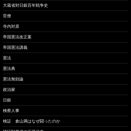
大蔵省対日銀百年戦争史
官僚
寺内対原
帝国憲法改正案
帝国憲法講義
憲法
憲法典
憲法無効論
政治家
日銀
検察人事
検証 倉山満はなぜ闘ったのか