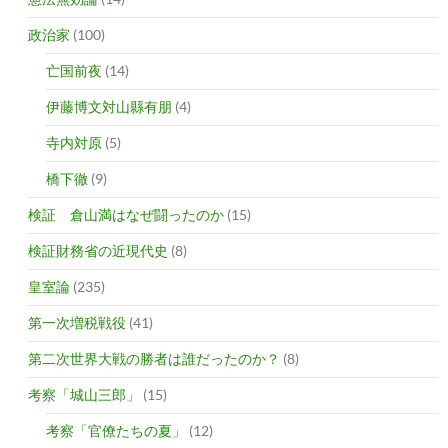
政治家
(100)
亡国前夜
(14)
伊藤博文対山縣有朋
(4)
寺内対原
(5)
橋下徹
(9)
検証 倉山満はなぜ闘ったのか
(15)
検証財務省の近現代史
(8)
皇室論
(235)
第一次増税戦役
(41)
第二次世界大戦の勝者は誰だったのか？
(8)
考察「城山三郎」
(15)
考察「官僚たちの夏」
(12)