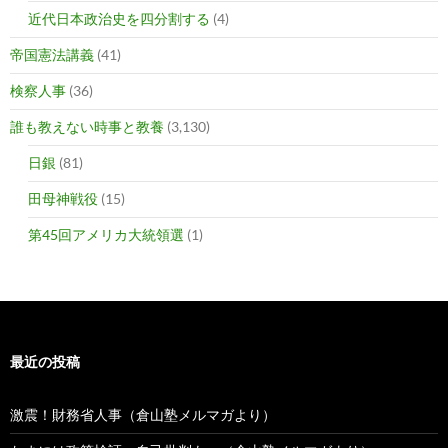
近代日本政治史を四分割する
(4)
帝国憲法講義
(41)
検察人事
(36)
誰も教えない時事と教養
(3,130)
日銀
(81)
田母神戦役
(15)
第45回アメリカ大統領選
(1)
最近の投稿
激震！財務省人事（倉山塾メルマガより）