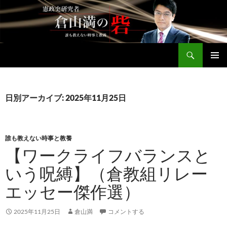
コ
ン
テ
ン
検
ツ
倉山満公式サイト
索
へ
メインメ
ス
ニュー
キ
日別アーカイブ: 2025年11月25日
ッ
プ
誰も教えない時事と教養
【ワークライフバランスと
いう呪縛】（倉教組リレー
エッセー傑作選）
2025年11月25日
倉山満
コメントする