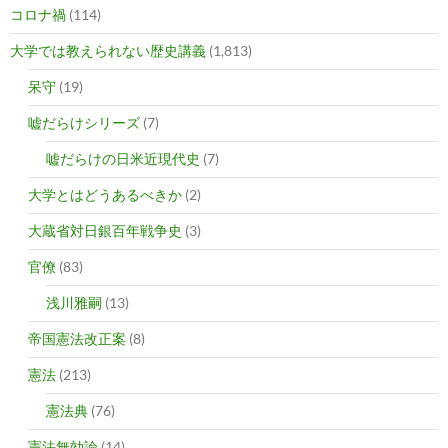
コロナ禍
(114)
大学では教えられない歴史講義
(1,813)
呆守
(19)
嘘だらけシリーズ
(7)
嘘だらけの日米近現代史
(7)
大学とはどうあるべきか
(2)
大蔵省対日銀百年戦争史
(3)
官僚
(83)
浅川雅嗣
(13)
帝国憲法改正案
(8)
憲法
(213)
憲法典
(76)
憲法無効論
(14)