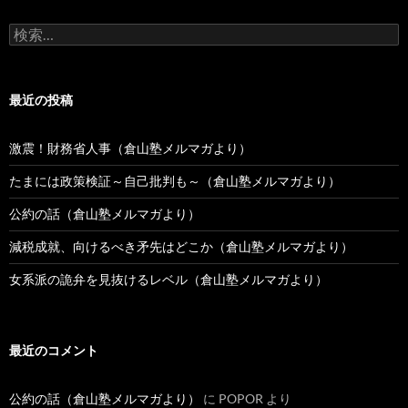
の
投
検
稿
索:
最近の投稿
激震！財務省人事（倉山塾メルマガより）
たまには政策検証～自己批判も～（倉山塾メルマガより）
公約の話（倉山塾メルマガより）
減税成就、向けるべき矛先はどこか（倉山塾メルマガより）
女系派の詭弁を見抜けるレベル（倉山塾メルマガより）
最近のコメント
公約の話（倉山塾メルマガより）
に
POPOR
より