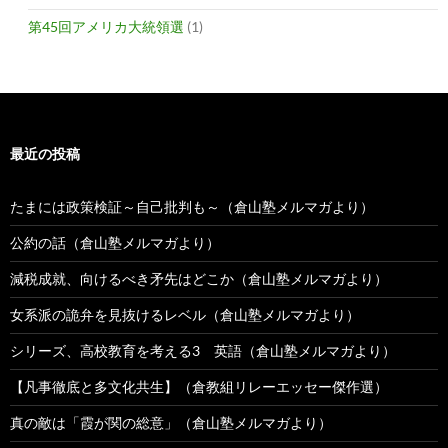
第45回アメリカ大統領選
(1)
最近の投稿
たまには政策検証～自己批判も～（倉山塾メルマガより）
公約の話（倉山塾メルマガより）
減税成就、向けるべき矛先はどこか（倉山塾メルマガより）
女系派の詭弁を見抜けるレベル（倉山塾メルマガより）
シリーズ、高校教育を考える3 英語（倉山塾メルマガより）
【凡事徹底と多文化共生】（倉教組リレーエッセー傑作選）
真の敵は「霞が関の総意」（倉山塾メルマガより）