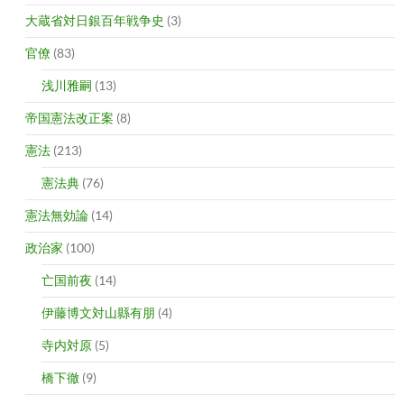
大蔵省対日銀百年戦争史
(3)
官僚
(83)
浅川雅嗣
(13)
帝国憲法改正案
(8)
憲法
(213)
憲法典
(76)
憲法無効論
(14)
政治家
(100)
亡国前夜
(14)
伊藤博文対山縣有朋
(4)
寺内対原
(5)
橋下徹
(9)