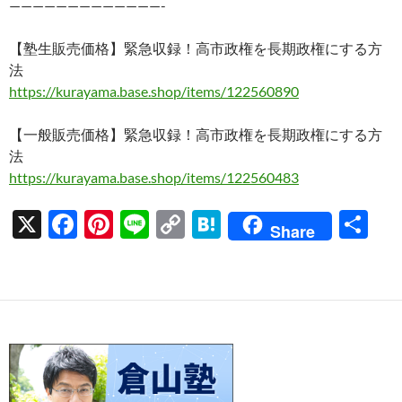
—————————————-
【塾生販売価格】緊急収録！高市政権を長期政権にする方
法
https://kurayama.base.shop/items/122560890
【一般販売価格】緊急収録！高市政権を長期政権にする方
法
https://kurayama.base.shop/items/122560483
X
F
Pi
Li
C
H
共
Share
ac
nt
n
o
at
有
e
er
e
p
e
b
es
y
n
o
t
Li
a
o
n
k
k