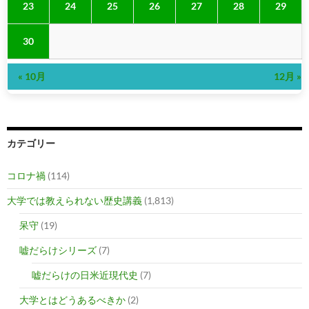
23
24
25
26
27
28
29
30
« 10月
12月 »
カテゴリー
コロナ禍
(114)
大学では教えられない歴史講義
(1,813)
呆守
(19)
嘘だらけシリーズ
(7)
嘘だらけの日米近現代史
(7)
大学とはどうあるべきか
(2)