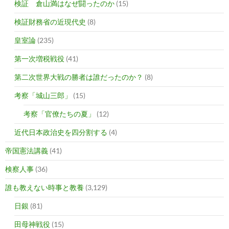
検証 倉山満はなぜ闘ったのか
(15)
検証財務省の近現代史
(8)
皇室論
(235)
第一次増税戦役
(41)
第二次世界大戦の勝者は誰だったのか？
(8)
考察「城山三郎」
(15)
考察「官僚たちの夏」
(12)
近代日本政治史を四分割する
(4)
帝国憲法講義
(41)
検察人事
(36)
誰も教えない時事と教養
(3,129)
日銀
(81)
田母神戦役
(15)