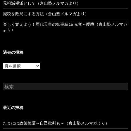
元祖減税派として（倉山塾メルマガより）
減税を政局にする方法（倉山塾メルマガより）
楽しく覚えよう！歴代天皇の御事績16 光孝～醍醐（倉山塾メルマガ
より）
過去の投稿
過
去
の
投
検
稿
索:
最近の投稿
たまには政策検証～自己批判も～（倉山塾メルマガより）