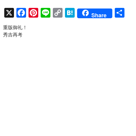
X
F
Pi
Li
C
H
共
Share
ac
nt
n
o
at
有
重版御礼！
e
er
e
p
e
秀吉再考
b
es
y
n
o
t
Li
a
o
n
k
k