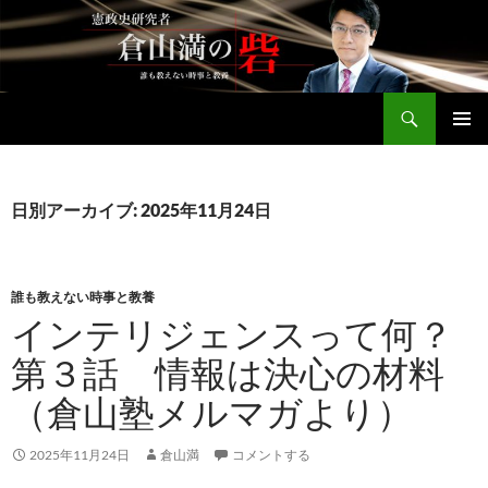
コ
ン
テ
ン
検
ツ
倉山満公式サイト
索
へ
メインメ
ス
ニュー
キ
日別アーカイブ: 2025年11月24日
ッ
プ
誰も教えない時事と教養
インテリジェンスって何？
第３話 情報は決心の材料
（倉山塾メルマガより）
2025年11月24日
倉山満
コメントする