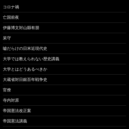
コロナ禍
亡国前夜
伊藤博文対山縣有朋
呆守
嘘だらけの日米近現代史
大学では教えられない歴史講義
大学とはどうあるべきか
大蔵省対日銀百年戦争史
官僚
寺内対原
帝国憲法改正案
帝国憲法講義