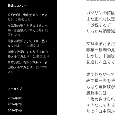
————————
最近のコメント
ガソリンの値段
公約の話（倉山塾メルマガよ
まだ正式な決定
り）
に
匿名
より
「減税するぞ！
女系派の詭弁を見抜けるレベ
ル（倉山塾メルマガより）
に
だったら消費減
匿名
より
元祖減税派として（倉山塾メ
支持率まだまだ
ルマガより）
に
匿名
より
非核三原則の見
減税を政局にする方法（倉山
しかし、中国総
塾メルマガより）
に
匿名
より
見通しを立てて
皇室の話、有利？不利？（倉
山塾メルマガより）
に
0728
より
裏で何をやって
表で横っ面を張
もはや選択肢が
アーカイブ
勝負事には
2026年8月
「攻めさせられ
2026年7月
そうなっても攻
2026年6月
別に今は中国が