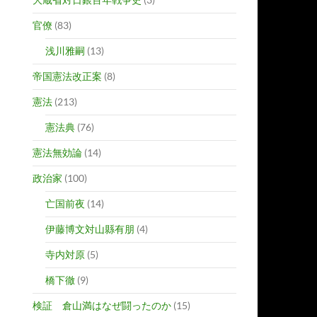
官僚
(83)
浅川雅嗣
(13)
帝国憲法改正案
(8)
憲法
(213)
憲法典
(76)
憲法無効論
(14)
政治家
(100)
亡国前夜
(14)
伊藤博文対山縣有朋
(4)
寺内対原
(5)
橋下徹
(9)
検証 倉山満はなぜ闘ったのか
(15)