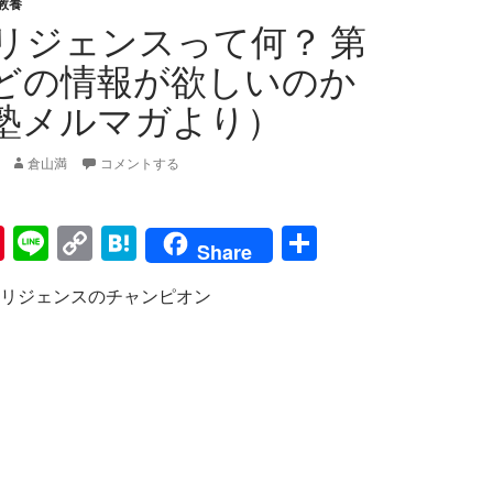
教養
リジェンスって何？ 第
どの情報が欲しいのか
塾メルマガより）
倉山満
コメントする
Pi
Li
C
H
共
Share
nt
n
o
at
有
リジェンスのチャンピオン
er
e
p
e
es
y
n
t
Li
a
n
k