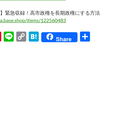
】緊急収録！高市政権を長期政権にする方法
ma.base.shop/items/122560483
Pi
Li
C
H
共
Share
nt
n
o
at
有
er
e
p
e
es
y
n
t
Li
a
n
k