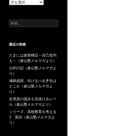
過
去
の
投
検
稿
索:
最近の投稿
たまには政策検証～自己批判
も～（倉山塾メルマガより）
公約の話（倉山塾メルマガよ
り）
減税成就、向けるべき矛先は
どこか（倉山塾メルマガよ
り）
女系派の詭弁を見抜けるレベ
ル（倉山塾メルマガより）
シリーズ、高校教育を考える
3 英語（倉山塾メルマガよ
り）