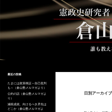
コ
ン
テ
ン
ツ
へ
ス
キ
ッ
プ
検
倉山満公式サイト
索
倉山満の砦～誰も教えない時事と教
最近の投稿
養
たまには政策検証～自己批判
も～（倉山塾メルマガより）
日別アーカイブ: 
公約の話（倉山塾メルマガよ
り）
減税成就、向けるべき矛先は
どこか（倉山塾メルマガよ