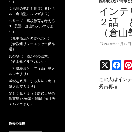
誰も教えない時事と
り）
インテ
女系派の詭弁を見抜けるレベ
ル（倉山塾メルマガより）
２話 
シリーズ、高校教育を考える
3 英語（倉山塾メルマガよ
（倉山
り）
【凡事徹底と多文化共生】
（倉教組リレーエッセー傑作
2025年11月17日
選）
真の敵は「霞が関の総意」
（倉山塾メルマガより）
X
F
元祖減税派として（倉山塾メ
ac
ルマガより）
この人はインテ
e
減税を政局にする方法（倉山
秀吉再考
塾メルマガより）
b
楽しく覚えよう！歴代天皇の
御事績16 光孝～醍醐（倉山塾
o
メルマガより）
o
k
過去の投稿