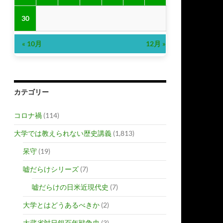
30
« 10月
12月 »
カテゴリー
コロナ禍
(114)
大学では教えられない歴史講義
(1,813)
呆守
(19)
嘘だらけシリーズ
(7)
嘘だらけの日米近現代史
(7)
大学とはどうあるべきか
(2)
大蔵省対日銀百年戦争史
(3)