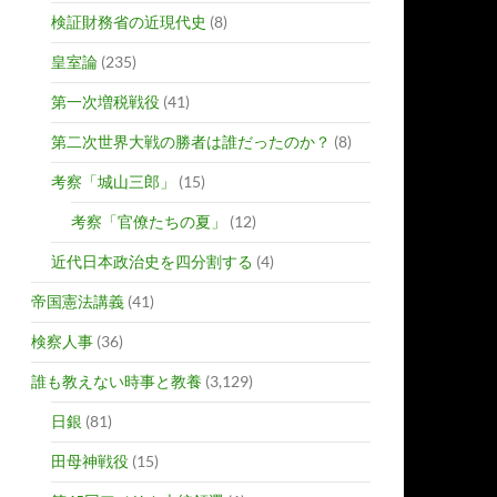
検証財務省の近現代史
(8)
皇室論
(235)
第一次増税戦役
(41)
第二次世界大戦の勝者は誰だったのか？
(8)
考察「城山三郎」
(15)
考察「官僚たちの夏」
(12)
近代日本政治史を四分割する
(4)
帝国憲法講義
(41)
検察人事
(36)
誰も教えない時事と教養
(3,129)
日銀
(81)
田母神戦役
(15)