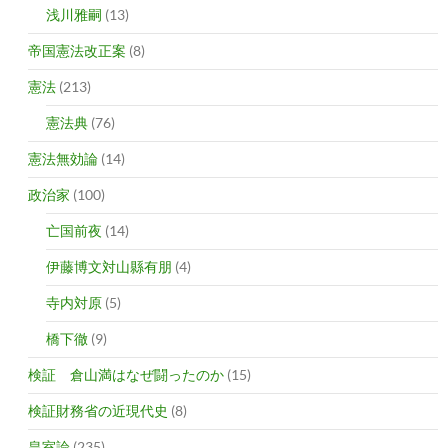
浅川雅嗣
(13)
帝国憲法改正案
(8)
憲法
(213)
憲法典
(76)
憲法無効論
(14)
政治家
(100)
亡国前夜
(14)
伊藤博文対山縣有朋
(4)
寺内対原
(5)
橋下徹
(9)
検証 倉山満はなぜ闘ったのか
(15)
検証財務省の近現代史
(8)
皇室論
(235)