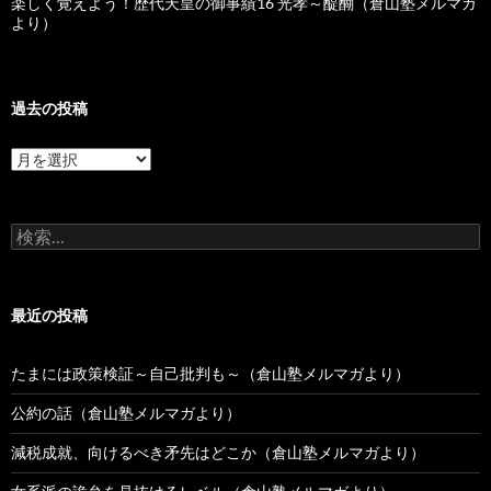
楽しく覚えよう！歴代天皇の御事績16 光孝～醍醐（倉山塾メルマガ
より）
過去の投稿
過
去
の
投
検
稿
索:
最近の投稿
たまには政策検証～自己批判も～（倉山塾メルマガより）
公約の話（倉山塾メルマガより）
減税成就、向けるべき矛先はどこか（倉山塾メルマガより）