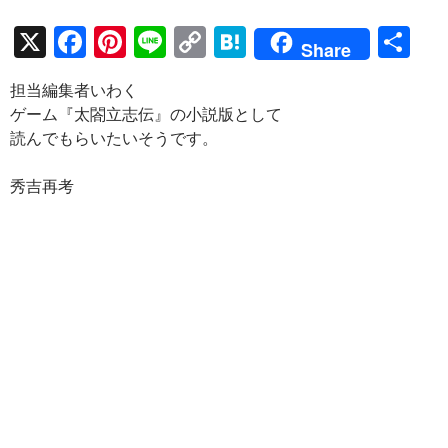
X
F
Pi
Li
C
H
共
Share
ac
nt
n
o
at
有
担当編集者いわく
e
er
e
p
e
ゲーム『太閤立志伝』の小説版として
b
es
y
n
読んでもらいたいそうです。
o
t
Li
a
秀吉再考
o
n
k
k