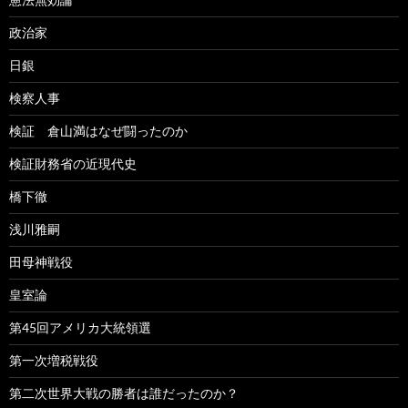
政治家
日銀
検察人事
検証 倉山満はなぜ闘ったのか
検証財務省の近現代史
橋下徹
浅川雅嗣
田母神戦役
皇室論
第45回アメリカ大統領選
第一次増税戦役
第二次世界大戦の勝者は誰だったのか？