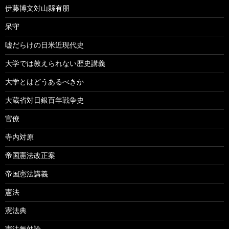
伊藤博文対山縣有朋
呆守
嘘だらけの日米近現代史
大学では教えられない歴史講義
大学とはどうあるべきか
大蔵省対日銀百年戦争史
官僚
寺内対原
帝国憲法改正案
帝国憲法講義
憲法
憲法典
憲法無効論