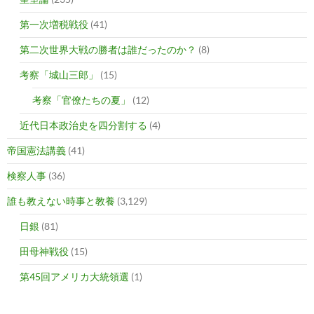
第一次増税戦役
(41)
第二次世界大戦の勝者は誰だったのか？
(8)
考察「城山三郎」
(15)
考察「官僚たちの夏」
(12)
近代日本政治史を四分割する
(4)
帝国憲法講義
(41)
検察人事
(36)
誰も教えない時事と教養
(3,129)
日銀
(81)
田母神戦役
(15)
第45回アメリカ大統領選
(1)