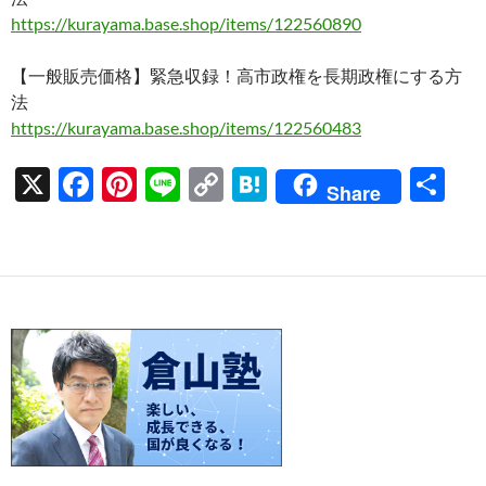
https://kurayama.base.shop/items/122560890
【一般販売価格】緊急収録！高市政権を長期政権にする方
法
https://kurayama.base.shop/items/122560483
X
F
Pi
Li
C
H
共
Share
ac
nt
n
o
at
有
e
er
e
p
e
b
es
y
n
o
t
Li
a
o
n
k
k