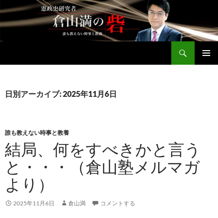
コ
ン
テ
ン
検
ツ
倉山満公式サイト
索
へ
メインメ
ス
ニュー
キ
日別アーカイブ: 2025年11月6日
ッ
プ
誰も教えない時事と教養
結局、何をすべきかと言う
と・・・（倉山塾メルマガ
より）
2025年11月6日
倉山満
コメントする