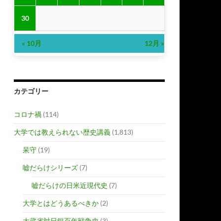
30
« 10月
12月 »
カテゴリー
コロナ禍
(114)
大学では教えられない歴史講義
(1,813)
呆守
(19)
嘘だらけシリーズ
(7)
嘘だらけの日米近現代史
(7)
大学とはどうあるべきか
(2)
大蔵省対日銀百年戦争史
(3)