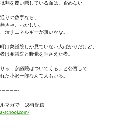
批判を覆い隠している面は、否めない。
通りの数字なら、
無きゃ、おかしい。
、潰すエネルギーが無いかな。
町は衆議院しか見ていない人ばかりだけど、
者は参議院と野党を押さえた者。
りゃ、参議院はついてくる」と公言して
れた小沢一郎なんて人もいる。
—————-
ルマガで。18時配信
a-school.com/
—————-