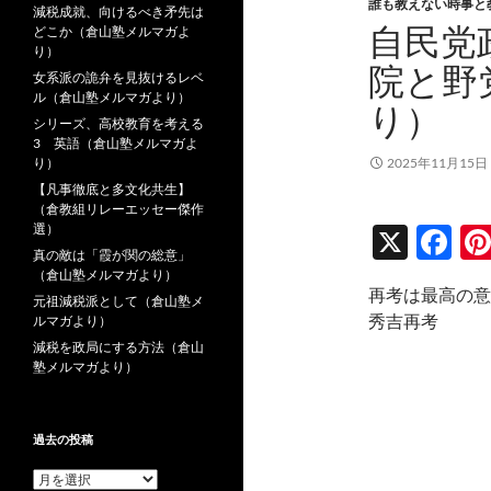
誰も教えない時事と
減税成就、向けるべき矛先は
自民党
どこか（倉山塾メルマガよ
り）
院と野
女系派の詭弁を見抜けるレベ
ル（倉山塾メルマガより）
り）
シリーズ、高校教育を考える
3 英語（倉山塾メルマガよ
り）
2025年11月15日
【凡事徹底と多文化共生】
（倉教組リレーエッセー傑作
選）
X
F
真の敵は「霞が関の総意」
ac
（倉山塾メルマガより）
再考は最高の意
e
元祖減税派として（倉山塾メ
秀吉再考
ルマガより）
b
減税を政局にする方法（倉山
塾メルマガより）
o
o
k
過去の投稿
過