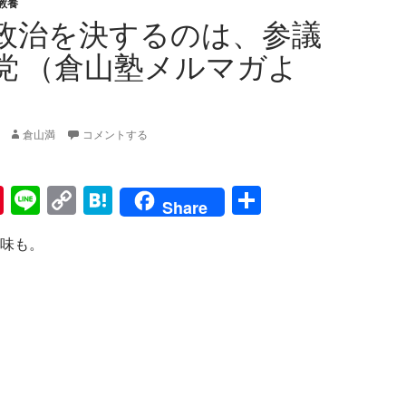
教養
政治を決するのは、参議
党 （倉山塾メルマガよ
倉山満
コメントする
Pi
Li
C
H
共
Share
nt
n
o
at
有
味も。
er
e
p
e
es
y
n
t
Li
a
n
k