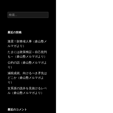
去
の
投
検
稿
索:
最近の投稿
激震！財務省人事（倉山塾メ
ルマガより）
たまには政策検証～自己批判
も～（倉山塾メルマガより）
公約の話（倉山塾メルマガよ
り）
減税成就、向けるべき矛先は
どこか（倉山塾メルマガよ
り）
女系派の詭弁を見抜けるレベ
ル（倉山塾メルマガより）
最近のコメント