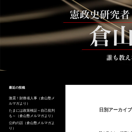
コ
ン
テ
ン
ツ
へ
ス
キ
ッ
プ
検
倉山満公式サイト
索
倉山満の砦～誰も教えない時事と教
最近の投稿
養
激震！財務省人事（倉山塾メ
ルマガより）
日別アーカイブ: 
たまには政策検証～自己批判
も～（倉山塾メルマガより）
公約の話（倉山塾メルマガよ
り）