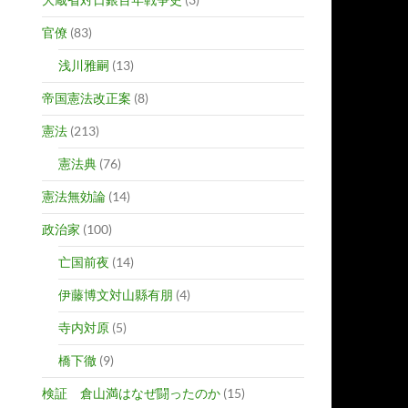
官僚
(83)
浅川雅嗣
(13)
帝国憲法改正案
(8)
憲法
(213)
憲法典
(76)
憲法無効論
(14)
政治家
(100)
亡国前夜
(14)
伊藤博文対山縣有朋
(4)
寺内対原
(5)
橋下徹
(9)
検証 倉山満はなぜ闘ったのか
(15)