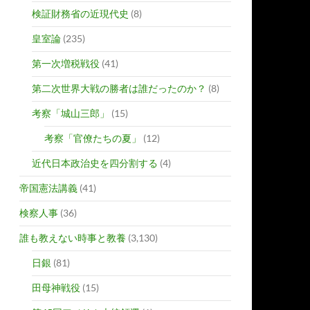
検証財務省の近現代史
(8)
皇室論
(235)
第一次増税戦役
(41)
第二次世界大戦の勝者は誰だったのか？
(8)
考察「城山三郎」
(15)
考察「官僚たちの夏」
(12)
近代日本政治史を四分割する
(4)
帝国憲法講義
(41)
検察人事
(36)
誰も教えない時事と教養
(3,130)
日銀
(81)
田母神戦役
(15)