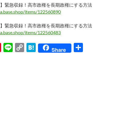
】緊急収録！高市政権を長期政権にする方法
ma.base.shop/items/122560890
】緊急収録！高市政権を長期政権にする方法
ma.base.shop/items/122560483
Pi
Li
C
H
共
Share
nt
n
o
at
有
er
e
p
e
es
y
n
t
Li
a
n
k