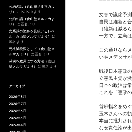
————————
公約の話（倉山塾メルマガよ
り）
に
POPOR
より
文春で議席予測
公約の話（倉山塾メルマガよ
自民は維新と合
り）
に
匿名
より
（維新は減るら
女系派の詭弁を見抜けるレベ
一方で、立憲は
ル（倉山塾メルマガより）
に
匿名
より
元祖減税派として（倉山塾メ
この通りならメ
ルマガより）
に
匿名
より
いやメデタサが
減税を政局にする方法（倉山
塾メルマガより）
に
匿名
より
戦後日本憲政の
立憲民主党が激
日本の政治は常
アーカイブ
これを「憲政の
2026年8月
2026年7月
首班指名をめぐ
2026年6月
玉木さんへの頓
2026年5月
本当に批判され
2026年4月
なぜ責任論が出
2026年3月