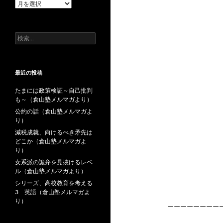
過
去
の
投
検
稿
索:
最近の投稿
たまには政策検証～自己批判
も～（倉山塾メルマガより）
公約の話（倉山塾メルマガよ
り）
減税成就、向けるべき矛先は
どこか（倉山塾メルマガよ
り）
女系派の詭弁を見抜けるレベ
ル（倉山塾メルマガより）
シリーズ、高校教育を考える
3 英語（倉山塾メルマガよ
り）
————————