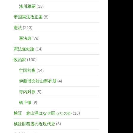
浅川雅嗣
(13)
帝国憲法改正案
(8)
憲法
(213)
憲法典
(76)
憲法無効論
(14)
政治家
(100)
亡国前夜
(14)
伊藤博文対山縣有朋
(4)
寺内対原
(5)
橋下徹
(9)
検証 倉山満はなぜ闘ったのか
(15)
検証財務省の近現代史
(8)