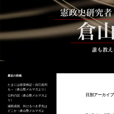
コ
ン
テ
ン
ツ
へ
ス
キ
ッ
プ
検
倉山満公式サイト
索
倉山満の砦～誰も教えない時事と教
最近の投稿
養
たまには政策検証～自己批判
も～（倉山塾メルマガより）
日別アーカイブ: 
公約の話（倉山塾メルマガよ
り）
減税成就、向けるべき矛先は
どこか（倉山塾メルマガよ