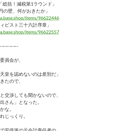
「総括！減税第1ラウンド」
万円の壁、何がおきたか」
ma.base.shop/items/96622446
ィビスト三十六計序章」
ma.base.shop/items/96622557
—————-
委員会が、
天皇を認めないのは差別だ」
きたので、
と交渉しても聞かないので、
出さん」となった。
かな。
れじっくり。
で安倍派の元会計責任者の