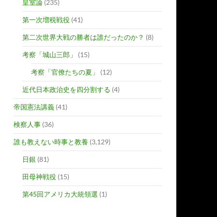
皇室論
(235)
第一次増税戦役
(41)
第二次世界大戦の勝者は誰だったのか？
(8)
考察「城山三郎」
(15)
考察「官僚たちの夏」
(12)
近代日本政治史を四分割する
(4)
帝国憲法講義
(41)
検察人事
(36)
誰も教えない時事と教養
(3,129)
日銀
(81)
田母神戦役
(15)
第45回アメリカ大統領選
(1)