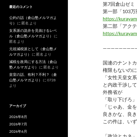
第7回倉山ゼミ
最近のコメント
第一部「103
公約の話（倉山塾メルマガよ
https://kuraya
り）
に
匿名
より
第二部「アクテ
女系派の詭弁を見抜けるレベ
https://kuraya
ル（倉山塾メルマガより）
に
匿名
より
————————
元祖減税派として（倉山塾メ
ルマガより）
に
匿名
より
減税を政局にする方法（倉山
国連のナントカ
塾メルマガより）
に
匿名
より
権限もないのに
皇室の話、有利？不利？（倉
「女性天皇女系
山塾メルマガより）
に
0728
と内政干渉して
より
外務省が
「取り下げろ」
アーカイブ
「じゃあ、金を
良きかな、良き
2026年8月
この件は、いず
2026年7月
2026年6月
「政治とカネ」