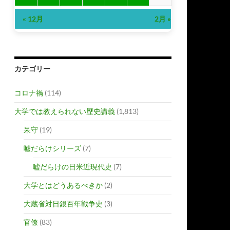
« 12月
2月 »
カテゴリー
コロナ禍
(114)
大学では教えられない歴史講義
(1,813)
呆守
(19)
嘘だらけシリーズ
(7)
嘘だらけの日米近現代史
(7)
大学とはどうあるべきか
(2)
大蔵省対日銀百年戦争史
(3)
官僚
(83)