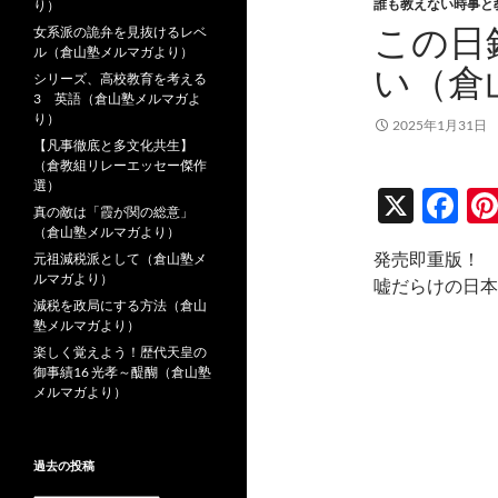
誰も教えない時事と
り）
この日
女系派の詭弁を見抜けるレベ
ル（倉山塾メルマガより）
い（倉
シリーズ、高校教育を考える
3 英語（倉山塾メルマガよ
り）
2025年1月31日
【凡事徹底と多文化共生】
（倉教組リレーエッセー傑作
選）
X
F
真の敵は「霞が関の総意」
ac
（倉山塾メルマガより）
発売即重版！
元祖減税派として（倉山塾メ
e
ルマガより）
嘘だらけの日本
b
減税を政局にする方法（倉山
塾メルマガより）
o
楽しく覚えよう！歴代天皇の
o
御事績16 光孝～醍醐（倉山塾
メルマガより）
k
過去の投稿