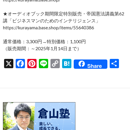
★オーディオブック期間限定特別販売・帝国憲法講義第62
講「ビジネスマンのためのインテリジェンス」
https://kurayama.base.shop/items/55640386
通常価格：3,300円→特別価格：1,100円
（販売期間：～2025年1月14日まで）
X
F
Pi
Li
C
H
共
Share
ac
nt
n
o
at
有
e
er
e
p
e
b
es
y
n
o
t
Li
a
o
n
k
k