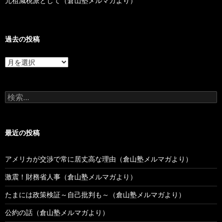
元祖減税派として（倉山塾メルマガより）
過去の投稿
過
去
の
投
検
稿
索:
最近の投稿
アメリカが交渉で常に居丈高な理由（倉山塾メルマガより）
激震！財務省人事（倉山塾メルマガより）
たまには政策検証～自己批判も～（倉山塾メルマガより）
公約の話（倉山塾メルマガより）