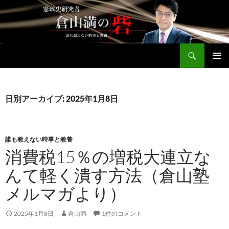
コ
ン
テ
ン
検
ツ
倉山満公式サイト
索
へ
メインメ
ス
ニュー
キ
日別アーカイブ: 2025年1月8日
ッ
プ
誰も教えない時事と教養
消費税15％の増税大連立な
んて軽く潰す方法（倉山塾
メルマガより）
2025年1月8日
倉山満
1件のコメント