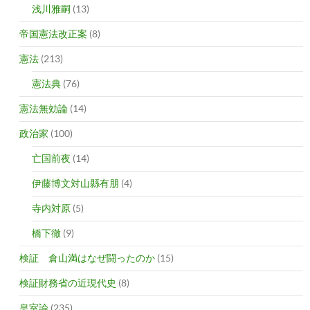
浅川雅嗣
(13)
帝国憲法改正案
(8)
憲法
(213)
憲法典
(76)
憲法無効論
(14)
政治家
(100)
亡国前夜
(14)
伊藤博文対山縣有朋
(4)
寺内対原
(5)
橋下徹
(9)
検証 倉山満はなぜ闘ったのか
(15)
検証財務省の近現代史
(8)
皇室論
(235)