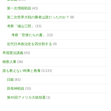
第一次増税戦役
(41)
第二次世界大戦の勝者は誰だったのか？
(8)
考察「城山三郎」
(15)
考察「官僚たちの夏」
(12)
近代日本政治史を四分割する
(4)
帝国憲法講義
(41)
検察人事
(36)
誰も教えない時事と教養
(3,131)
日銀
(81)
田母神戦役
(15)
第45回アメリカ大統領選
(1)