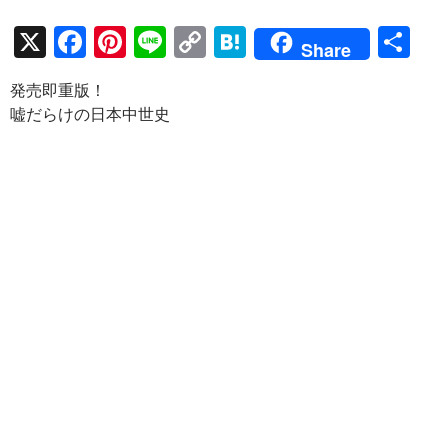
X
F
Pi
Li
C
H
共
Share
ac
nt
n
o
at
有
発売即重版！
e
er
e
p
e
嘘だらけの日本中世史
b
es
y
n
o
t
Li
a
o
n
k
k