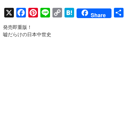
X
F
Pi
Li
C
H
共
Share
ac
nt
n
o
at
有
発売即重版！
e
er
e
p
e
嘘だらけの日本中世史
b
es
y
n
o
t
Li
a
o
n
k
k