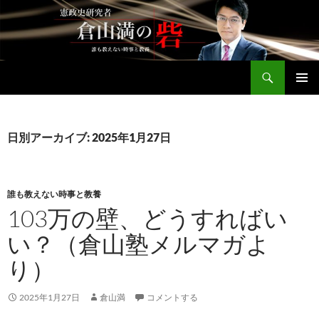
コ
ン
テ
ン
検
ツ
倉山満公式サイト
索
へ
メインメ
ス
ニュー
キ
日別アーカイブ: 2025年1月27日
ッ
プ
誰も教えない時事と教養
103万の壁、どうすればい
い？（倉山塾メルマガよ
り）
2025年1月27日
倉山満
コメントする