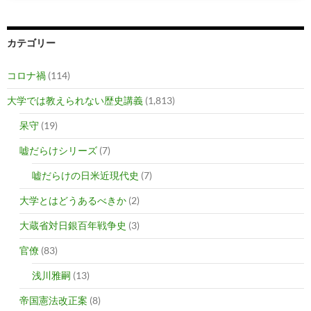
カテゴリー
コロナ禍
(114)
大学では教えられない歴史講義
(1,813)
呆守
(19)
嘘だらけシリーズ
(7)
嘘だらけの日米近現代史
(7)
大学とはどうあるべきか
(2)
大蔵省対日銀百年戦争史
(3)
官僚
(83)
浅川雅嗣
(13)
帝国憲法改正案
(8)