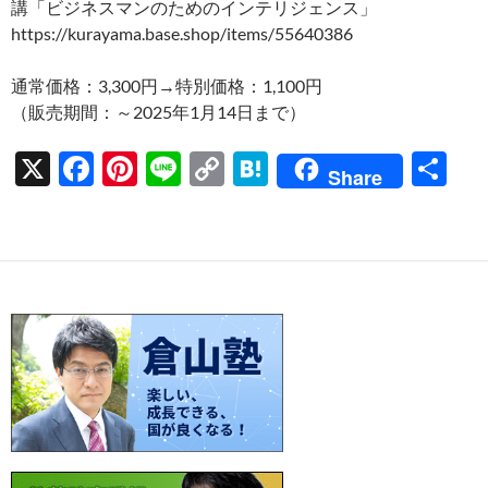
講「ビジネスマンのためのインテリジェンス」
https://kurayama.base.shop/items/55640386
通常価格：3,300円→特別価格：1,100円
（販売期間：～2025年1月14日まで）
X
F
Pi
Li
C
H
共
Share
ac
nt
n
o
at
有
e
er
e
p
e
b
es
y
n
o
t
Li
a
o
n
k
k