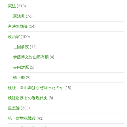
憲法
(213)
憲法典
(76)
憲法無効論
(14)
政治家
(100)
亡国前夜
(14)
伊藤博文対山縣有朋
(4)
寺内対原
(5)
橋下徹
(9)
検証 倉山満はなぜ闘ったのか
(15)
検証財務省の近現代史
(8)
皇室論
(235)
第一次増税戦役
(41)