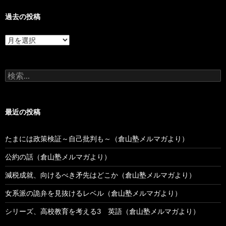
過去の投稿
過
去
の
投
検
稿
索:
最近の投稿
たまには政策検証～自己批判も～（倉山塾メルマガより）
公約の話（倉山塾メルマガより）
減税成就、向けるべき矛先はどこか（倉山塾メルマガより）
女系派の詭弁を見抜けるレベル（倉山塾メルマガより）
シリーズ、高校教育を考える3 英語（倉山塾メルマガより）