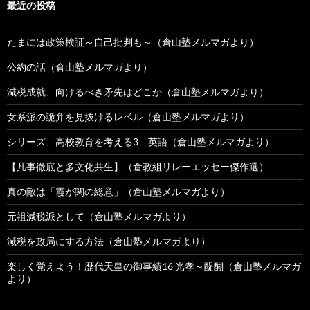
最近の投稿
たまには政策検証～自己批判も～（倉山塾メルマガより）
公約の話（倉山塾メルマガより）
減税成就、向けるべき矛先はどこか（倉山塾メルマガより）
女系派の詭弁を見抜けるレベル（倉山塾メルマガより）
シリーズ、高校教育を考える3 英語（倉山塾メルマガより）
【凡事徹底と多文化共生】（倉教組リレーエッセー傑作選）
真の敵は「霞が関の総意」（倉山塾メルマガより）
元祖減税派として（倉山塾メルマガより）
減税を政局にする方法（倉山塾メルマガより）
楽しく覚えよう！歴代天皇の御事績16 光孝～醍醐（倉山塾メルマガ
より）