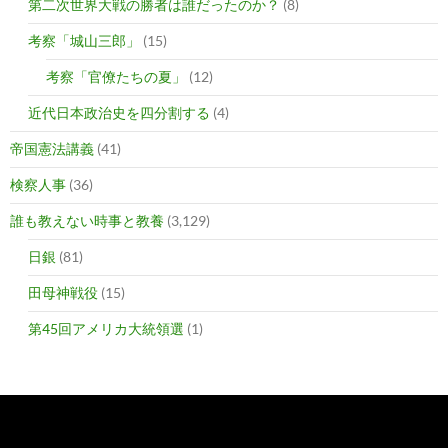
第二次世界大戦の勝者は誰だったのか？
(8)
考察「城山三郎」
(15)
考察「官僚たちの夏」
(12)
近代日本政治史を四分割する
(4)
帝国憲法講義
(41)
検察人事
(36)
誰も教えない時事と教養
(3,129)
日銀
(81)
田母神戦役
(15)
第45回アメリカ大統領選
(1)