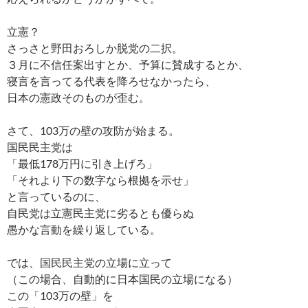
立憲？
さっさと野田おろしか脱党の二択。
３月に不信任案出すとか、予算に賛成するとか、
寝言を言ってる代表を降ろせなかったら、
日本の憲政そのものが歪む。
さて、103万の壁の攻防が始まる。
国民民主党は
「最低178万円に引き上げろ」
「それより下の数字なら根拠を示せ」
と言っているのに、
自民党は立憲民主党に劣るとも優らぬ
愚かな言動を繰り返している。
では、国民民主党の立場に立って
（この場合、自動的に日本国民の立場になる）
この「103万の壁」を