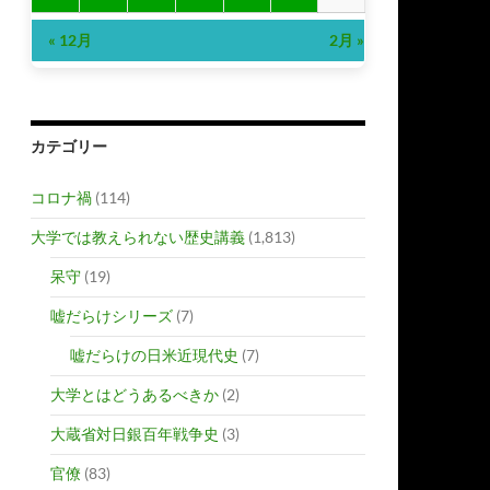
« 12月
2月 »
カテゴリー
コロナ禍
(114)
大学では教えられない歴史講義
(1,813)
呆守
(19)
嘘だらけシリーズ
(7)
嘘だらけの日米近現代史
(7)
大学とはどうあるべきか
(2)
大蔵省対日銀百年戦争史
(3)
官僚
(83)