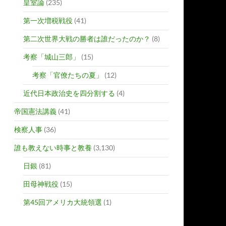
皇室論
(235)
第一次増税戦役
(41)
第二次世界大戦の勝者は誰だったのか？
(8)
考察「城山三郎」
(15)
考察「官僚たちの夏」
(12)
近代日本政治史を四分割する
(4)
帝国憲法講義
(41)
検察人事
(36)
誰も教えない時事と教養
(3,130)
日銀
(81)
田母神戦役
(15)
第45回アメリカ大統領選
(1)