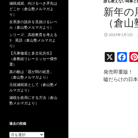
誰も教えない時事と
減税成就、向けるべき矛先は
新年の
どこか（倉山塾メルマガよ
り）
（倉山
女系派の詭弁を見抜けるレベ
ル（倉山塾メルマガより）
シリーズ、高校教育を考える
2025年1月1日
3 英語（倉山塾メルマガよ
り）
【凡事徹底と多文化共生】
X
F
（倉教組リレーエッセー傑作
ac
選）
発売即重版！
真の敵は「霞が関の総意」
e
（倉山塾メルマガより）
嘘だらけの日本
b
元祖減税派として（倉山塾メ
ルマガより）
o
減税を政局にする方法（倉山
o
塾メルマガより）
k
過去の投稿
過