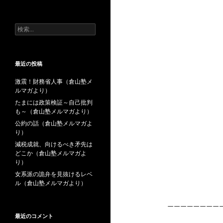
去
の
投
検
稿
索:
最近の投稿
激震！財務省人事（倉山塾メ
ルマガより）
たまには政策検証～自己批判
も～（倉山塾メルマガより）
公約の話（倉山塾メルマガよ
り）
減税成就、向けるべき矛先は
どこか（倉山塾メルマガよ
り）
女系派の詭弁を見抜けるレベ
ル（倉山塾メルマガより）
————————
最近のコメント