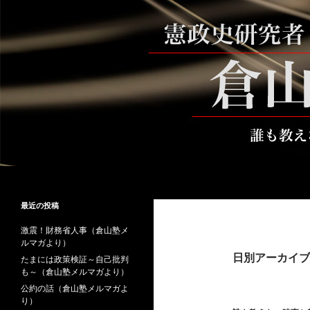
コ
ン
テ
ン
ツ
へ
ス
キ
ッ
プ
検
倉山満公式サイト
索
倉山満の砦～誰も教えない時事と教
最近の投稿
養
激震！財務省人事（倉山塾メ
ルマガより）
日別アーカイブ: 
たまには政策検証～自己批判
も～（倉山塾メルマガより）
公約の話（倉山塾メルマガよ
り）