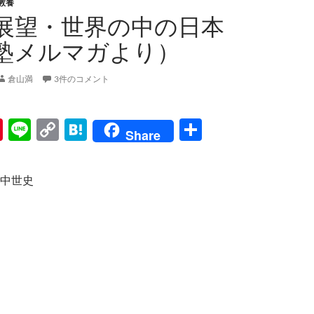
教養
展望・世界の中の日本
塾メルマガより）
倉山満
3件のコメント
Pi
Li
C
H
共
Share
nt
n
o
at
有
er
e
p
e
中世史
es
y
n
t
Li
a
n
k