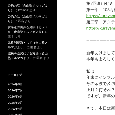
第7回倉山ゼミ
公約の話（倉山塾メルマガよ
第一部「103
り）
に
POPOR
より
https://kuraya
公約の話（倉山塾メルマガよ
り）
に
匿名
より
第二部「アクテ
女系派の詭弁を見抜けるレベ
https://kuraya
ル（倉山塾メルマガより）
に
匿名
より
————————
元祖減税派として（倉山塾メ
ルマガより）
に
匿名
より
新年あけまして
減税を政局にする方法（倉山
塾メルマガより）
に
匿名
より
本年もよろしく
私は
アーカイブ
年末にインフル
その余波で〆切
2026年8月
正月？何それ？
2026年7月
ですが、新年の
2026年6月
2026年5月
さて、本日は新
2026年4月
2026年3月