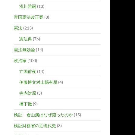
浅川雅嗣
(13)
帝国憲法改正案
(8)
憲法
(213)
憲法典
(76)
憲法無効論
(14)
政治家
(100)
亡国前夜
(14)
伊藤博文対山縣有朋
(4)
寺内対原
(5)
橋下徹
(9)
検証 倉山満はなぜ闘ったのか
(15)
検証財務省の近現代史
(8)