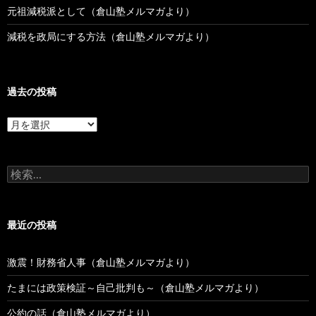
元祖減税派として（倉山塾メルマガより）
減税を政局にする方法（倉山塾メルマガより）
過去の投稿
過
去
の
投
検
稿
索:
最近の投稿
激震！財務省人事（倉山塾メルマガより）
たまには政策検証～自己批判も～（倉山塾メルマガより）
公約の話（倉山塾メルマガより）