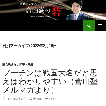
コ
ン
テ
ン
検
ツ
倉山満公式サイト
索
へ
メインメ
ス
ニュー
キ
日別アーカイブ: 2022年2月18日
ッ
プ
誰も教えない時事と教養
プーチンは戦国大名だと思
えばわかりやすい（倉山塾
メルマガより）
2022年2月18日
倉山満
1件のコメント