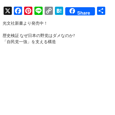
X
F
Pi
Li
C
H
共
Share
ac
nt
n
o
at
有
光文社新書より発売中！
e
er
e
p
e
b
es
y
n
歴史検証 なぜ日本の野党はダメなのか?
o
t
Li
a
「自民党一強」を支える構造
o
n
k
k