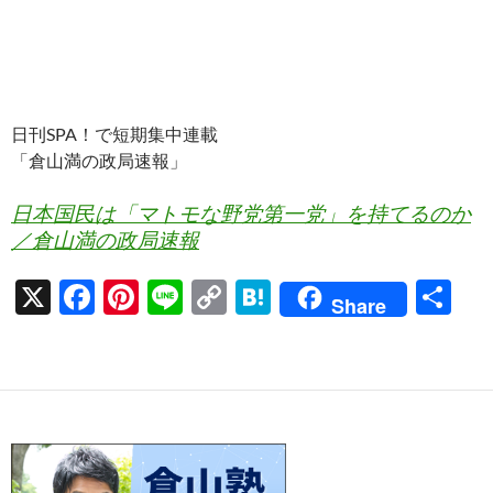
日刊SPA！で短期集中連載
「倉山満の政局速報」
日本国民は「マトモな野党第一党」を持てるのか
／倉山満の政局速報
X
F
Pi
Li
C
H
共
Share
ac
nt
n
o
at
有
e
er
e
p
e
b
es
y
n
o
t
Li
a
o
n