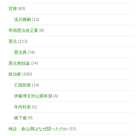
官僚
(83)
浅川雅嗣
(13)
帝国憲法改正案
(8)
憲法
(213)
憲法典
(76)
憲法無効論
(14)
政治家
(100)
亡国前夜
(14)
伊藤博文対山縣有朋
(4)
寺内対原
(5)
橋下徹
(9)
検証 倉山満はなぜ闘ったのか
(15)