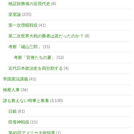
検証財務省の近現代史
(8)
皇室論
(235)
第一次増税戦役
(41)
第二次世界大戦の勝者は誰だったのか？
(8)
考察「城山三郎」
(15)
考察「官僚たちの夏」
(12)
近代日本政治史を四分割する
(4)
帝国憲法講義
(41)
検察人事
(36)
誰も教えない時事と教養
(3,130)
日銀
(81)
田母神戦役
(15)
第45回アメリカ大統領選
(1)