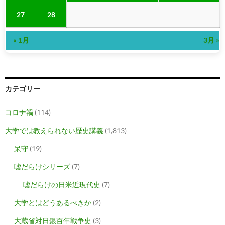
27
28
« 1月
3月 »
カテゴリー
コロナ禍
(114)
大学では教えられない歴史講義
(1,813)
呆守
(19)
嘘だらけシリーズ
(7)
嘘だらけの日米近現代史
(7)
大学とはどうあるべきか
(2)
大蔵省対日銀百年戦争史
(3)