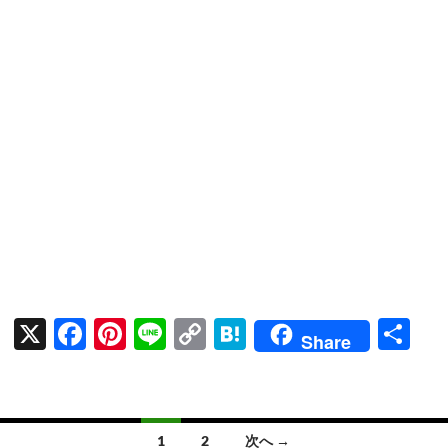
X
F
Pi
Li
C
H
共
Share
ac
nt
n
o
at
有
e
er
e
p
e
b
es
y
n
投
1
2
次へ →