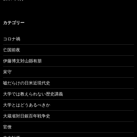
カテゴリー
コロナ禍
亡国前夜
伊藤博文対山縣有朋
呆守
嘘だらけの日米近現代史
大学では教えられない歴史講義
大学とはどうあるべきか
大蔵省対日銀百年戦争史
官僚