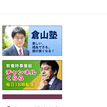
o
t
Li
a
稿
o
n
ナ
k
k
ビ
ゲ
ー
シ
ョ
ン