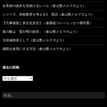
女系派の詭弁を見抜けるレベル（倉山塾メルマガより）
シリーズ、高校教育を考える3 英語（倉山塾メルマガより）
【凡事徹底と多文化共生】（倉教組リレーエッセー傑作選）
真の敵は「霞が関の総意」（倉山塾メルマガより）
元祖減税派として（倉山塾メルマガより）
減税を政局にする方法（倉山塾メルマガより）
過去の投稿
過
去
の
投
検
稿
索: