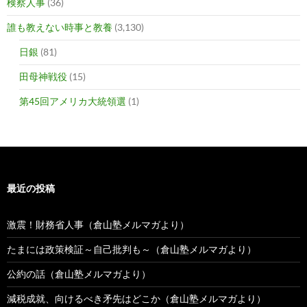
検察人事
(36)
誰も教えない時事と教養
(3,130)
日銀
(81)
田母神戦役
(15)
第45回アメリカ大統領選
(1)
最近の投稿
激震！財務省人事（倉山塾メルマガより）
たまには政策検証～自己批判も～（倉山塾メルマガより）
公約の話（倉山塾メルマガより）
減税成就、向けるべき矛先はどこか（倉山塾メルマガより）