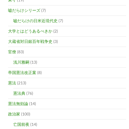
嘘だらけシリーズ
(7)
嘘だらけの日米近現代史
(7)
大学とはどうあるべきか
(2)
大蔵省対日銀百年戦争史
(3)
官僚
(83)
浅川雅嗣
(13)
帝国憲法改正案
(8)
憲法
(213)
憲法典
(76)
憲法無効論
(14)
政治家
(100)
亡国前夜
(14)