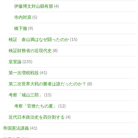
伊藤博文対山縣有朋
(4)
寺内対原
(5)
橋下徹
(9)
検証 倉山満はなぜ闘ったのか
(15)
検証財務省の近現代史
(8)
皇室論
(235)
第一次増税戦役
(41)
第二次世界大戦の勝者は誰だったのか？
(8)
考察「城山三郎」
(15)
考察「官僚たちの夏」
(12)
近代日本政治史を四分割する
(4)
帝国憲法講義
(41)