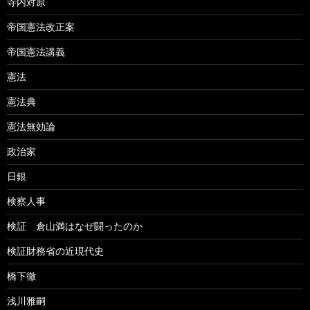
寺内対原
帝国憲法改正案
帝国憲法講義
憲法
憲法典
憲法無効論
政治家
日銀
検察人事
検証 倉山満はなぜ闘ったのか
検証財務省の近現代史
橋下徹
浅川雅嗣