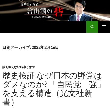
コ
ン
テ
ン
検
ツ
倉山満公式サイト
索
へ
メインメ
ス
ニュー
キ
日別アーカイブ: 2022年2月16日
ッ
プ
誰も教えない時事と教養
歴史検証 なぜ日本の野党は
ダメなのか? 「自民党一強」
を支える構造（光文社新
書）