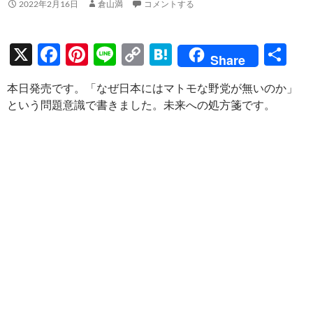
2022年2月16日
倉山満
コメントする
X
F
Pi
Li
C
H
共
Share
ac
nt
n
o
at
有
本日発売です。「なぜ日本にはマトモな野党が無いのか」
e
er
e
p
e
という問題意識で書きました。未来への処方箋です。
b
es
y
n
o
t
Li
a
o
n
k
k