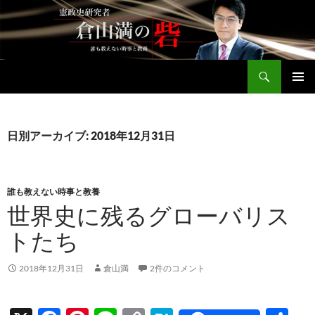
コ
ン
テ
ン
検
ツ
倉山満公式サイト
索
へ
メインメ
ス
ニュー
キ
日別アーカイブ: 2018年12月31日
ッ
プ
誰も教えない時事と教養
世界史に残るグローバリス
トたち
2018年12月31日
倉山満
2件のコメント