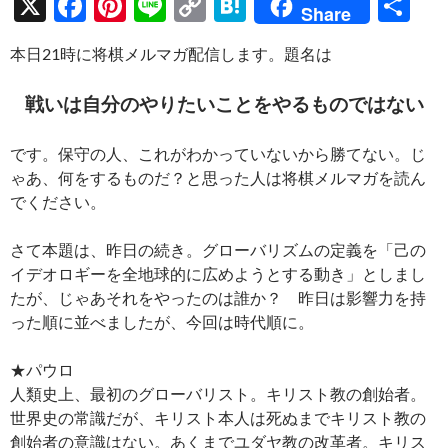
X
F
Pi
Li
C
H
共
Share
ac
nt
n
o
at
有
本日21時に将棋メルマガ配信します。題名は
e
er
e
p
e
b
es
y
n
戦いは自分のやりたいことをやるものではない
o
t
Li
a
です。保守の人、これがわかっていないから勝てない。じ
o
n
ゃあ、何をするものだ？と思った人は将棋メルマガを読ん
k
k
でください。
さて本題は、昨日の続き。グローバリズムの定義を「己の
イデオロギーを全地球的に広めようとする動き」としまし
たが、じゃあそれをやったのは誰か？ 昨日は影響力を持
った順に並べましたが、今回は時代順に。
★パウロ
人類史上、最初のグローバリスト。キリスト教の創始者。
世界史の常識だが、キリスト本人は死ぬまでキリスト教の
創始者の意識はない。あくまでユダヤ教の改革者。キリス