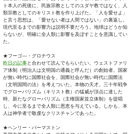
ト本人の死後に、民族宗教としてのユダヤ教ではなく、人
類宗教としてのキリスト教を作り上げた。「人を愛せよ」
と言う思想は、「愛せない者は人間ではない」の裏返し。
現代至るまでの影響力は説明不要だろう。地球はどうか知
らないが、明確に全人類に影響を及ぼすことを意識してい
た。
★フーゴ―・グロチウス
昨日の記事
と合わせて読んでもらいたい。ウェストファリ
ア体制（明治人は文明国の通義と呼んだ）の創始者。国家
が無い時代に国際社会を、国際社会が無い時代に国際法
（文明国間の法）を考えついた。本物の天才。三十年戦争
でグローバリズム（キリスト教）の猛威が頂点に達した
時、新たなグローバリズム（主権国家並立体制）を提唱
し、今に至るまで全人類に恩恵を与えている。しかも、本
人は神学者で敬虔なクリスチャンであった。
★ヘンリー・パーマストン