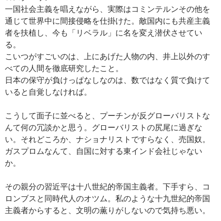
一国社会主義を唱えながら、実際はコミンテルンその他を
通じて世界中に間接侵略を仕掛けた。敵国内にも共産主義
者を扶植し、今も「リベラル」に名を変え潜伏させてい
る。
こいつがすごいのは、上にあげた人物の内、井上以外のす
べての人間を徹底研究したこと。
日本の保守が負けっぱなしなのは、数ではなく質で負けて
いると自覚しなければ。
こうして面子に並べると、プーチンが反グローバリストな
んて何の冗談かと思う。グローバリストの尻尾に過ぎな
い。それどころか、ナショナリストですらなく、売国奴。
ガスプロムなんて、自国に対する東インド会社じゃない
か。
その親分の習近平は十八世紀的帝国主義者。下手すら、コ
ロンブスと同時代人のオツム。私のような十九世紀的帝国
主義者からすると、文明の薫りがしないので気持ち悪い。