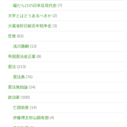
嘘だらけの日米近現代史
(7)
大学とはどうあるべきか
(2)
大蔵省対日銀百年戦争史
(3)
官僚
(83)
浅川雅嗣
(13)
帝国憲法改正案
(8)
憲法
(213)
憲法典
(76)
憲法無効論
(14)
政治家
(100)
亡国前夜
(14)
伊藤博文対山縣有朋
(4)