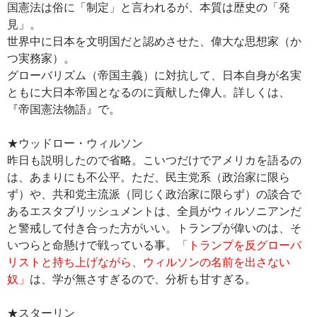
国憲法は俗に「制定」と言われるが、本質は歴史の「発
見」。
世界中に日本を文明国だと認めさせた、偉大な思想家（か
つ実務家）。
グローバリズム（帝国主義）に対抗して、日本自身が名実
ともに大日本帝国となるのに貢献した偉人。詳しくは、
『帝国憲法物語』で。
★ウッドロー・ウィルソン
昨日も説明したので省略。こいつだけでアメリカを語るの
は、あまりにも不公平。ただ、民主党系（政治家に限ら
ず）や、共和党主流派（同じく政治家に限らず）の談合で
あるエスタブリッシュメントは、全員がウィルソニアンだ
と警戒して付き合った方がいい。トランプが偉いのは、そ
いつらと命懸けで戦っている事。
「トランプを反グローバ
リストと持ち上げながら、ウィルソンの名前を出さない
奴」
は、学が無さすぎるので、分析も甘すぎる。
★スターリン