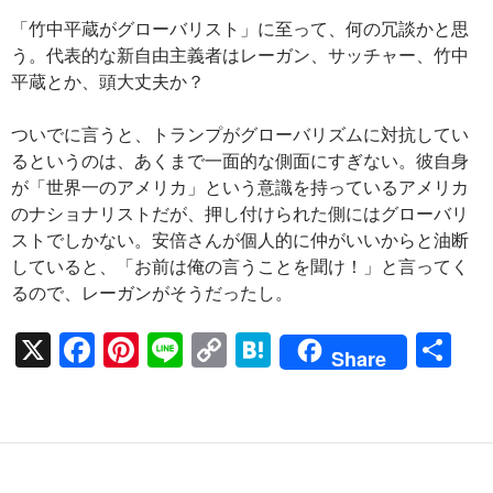
「竹中平蔵がグローバリスト」に至って、何の冗談かと思
う。代表的な新自由主義者はレーガン、サッチャー、竹中
平蔵とか、頭大丈夫か？
ついでに言うと、トランプがグローバリズムに対抗してい
るというのは、あくまで一面的な側面にすぎない。彼自身
が「世界一のアメリカ」という意識を持っているアメリカ
のナショナリストだが、押し付けられた側にはグローバリ
ストでしかない。安倍さんが個人的に仲がいいからと油断
していると、「お前は俺の言うことを聞け！」と言ってく
るので、レーガンがそうだったし。
X
F
Pi
Li
C
H
共
Share
ac
nt
n
o
at
有
e
er
e
p
e
b
es
y
n
o
t
Li
a