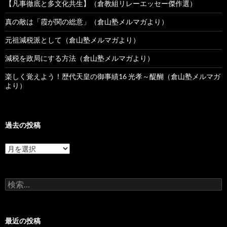
【凡事徹底と多文化共生】（倉教組リレーエッセー傑作選）
真の敵は「霞が関の総意」（倉山塾メルマガより）
元祖減税派として（倉山塾メルマガより）
減税を政局にする方法（倉山塾メルマガより）
楽しく覚えよう！歴代天皇の御事績16 光孝～醍醐（倉山塾メルマガ
より）
過去の投稿
過
去
の
投
検
稿
索:
最近の投稿