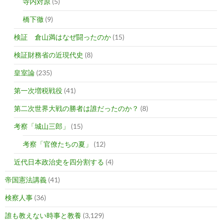
寺内対原
(5)
橋下徹
(9)
検証 倉山満はなぜ闘ったのか
(15)
検証財務省の近現代史
(8)
皇室論
(235)
第一次増税戦役
(41)
第二次世界大戦の勝者は誰だったのか？
(8)
考察「城山三郎」
(15)
考察「官僚たちの夏」
(12)
近代日本政治史を四分割する
(4)
帝国憲法講義
(41)
検察人事
(36)
誰も教えない時事と教養
(3,129)