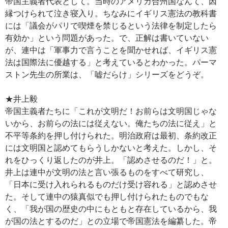
帝国主義者代表として。当時のアメリカ合州国なんて、因
縁つけられて泣き寝入り。ちなみにイギリス憲法の教科書
には「議会がパリで喫煙を禁じるという法律を制定したら
有効か」という問題があった。で、正解は書いていない
が、連中は「軍事力で言うことを聞かせれば、イギリス憲
法は国際法に優越する」と考えているとわかった。パーマ
ストン先生の所業は、「嘘だらけ」シリーズをどうぞ。
★井上毅
帝国主義者たちに「これが文明だ！お前らは文明国じゃな
いから、お前らの法には従えない。俺たちの法に従え」と
不平等条約を押し付けられた。明治政府は最初、条約改正
には文明国と認めてもらうしかないと考えた。しかし、そ
れをひっくり返したのが井上。「認めさせるのだ！」と。
井上は連中が文明の法と言い張るものをすべて研究し、
「日本に受け入れられるものだけ受け容れる」と認めさせ
た。そして連中の猿真似でも押し付けられたものでもな
く、「我が国の歴史の中にもともと存在しているから、我
が国の法とするのだ」との立場で帝国憲法を編纂した。帝