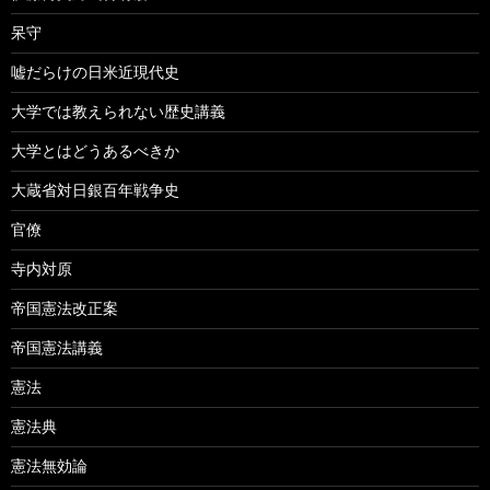
呆守
嘘だらけの日米近現代史
大学では教えられない歴史講義
大学とはどうあるべきか
大蔵省対日銀百年戦争史
官僚
寺内対原
帝国憲法改正案
帝国憲法講義
憲法
憲法典
憲法無効論