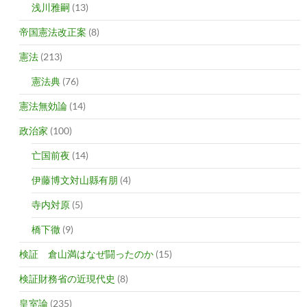
浅川雅嗣
(13)
帝国憲法改正案
(8)
憲法
(213)
憲法典
(76)
憲法無効論
(14)
政治家
(100)
亡国前夜
(14)
伊藤博文対山縣有朋
(4)
寺内対原
(5)
橋下徹
(9)
検証 倉山満はなぜ闘ったのか
(15)
検証財務省の近現代史
(8)
皇室論
(235)