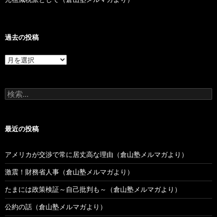
過去の投稿
過
去
の
投
検
稿
索:
最近の投稿
アメリカが交渉で常に居丈高な理由（倉山塾メルマガより）
激震！財務省人事（倉山塾メルマガより）
たまには政策検証～自己批判も～（倉山塾メルマガより）
公約の話（倉山塾メルマガより）