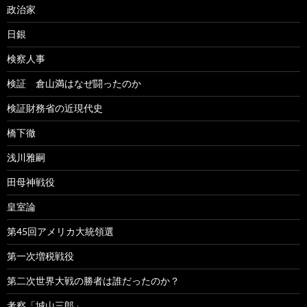
政治家
日銀
検察人事
検証 倉山満はなぜ闘ったのか
検証財務省の近現代史
橋下徹
浅川雅嗣
田母神戦役
皇室論
第45回アメリカ大統領選
第一次増税戦役
第二次世界大戦の勝者は誰だったのか？
考察「城山三郎」