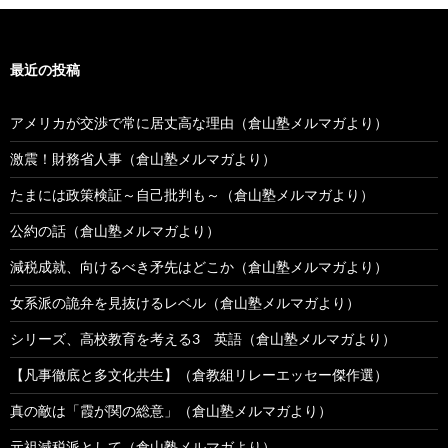
最近の投稿
アメリカが交渉で常に居丈高な理由（倉山塾メルマガより）
激震！財務省人事（倉山塾メルマガより）
たまには政策検証～自己批判も～（倉山塾メルマガより）
公約の話（倉山塾メルマガより）
減税成就、向けるべき矛先はどこか（倉山塾メルマガより）
女系派の詭弁を見抜けるレベル（倉山塾メルマガより）
シリーズ、高校教育を考える3 英語（倉山塾メルマガより）
【凡事徹底と多文化共生】（倉教組リレーエッセー傑作選）
真の敵は「霞が関の総意」（倉山塾メルマガより）
元祖減税派として（倉山塾メルマガより）