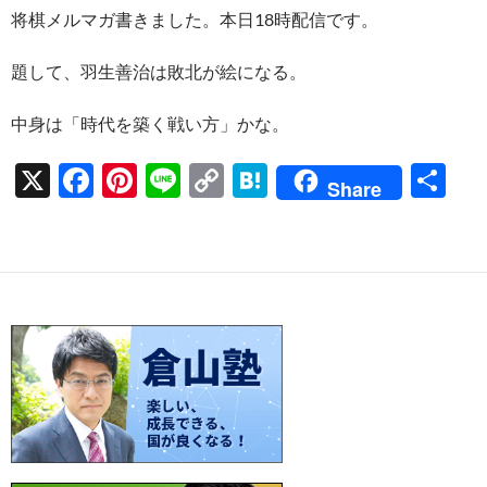
ac
nt
n
o
at
有
将棋メルマガ書きました。本日18時配信です。
e
er
e
p
e
b
es
y
n
題して、羽生善治は敗北が絵になる。
o
t
Li
a
中身は「時代を築く戦い方」かな。
o
n
k
k
X
F
Pi
Li
C
H
共
Share
ac
nt
n
o
at
有
e
er
e
p
e
b
es
y
n
o
t
Li
a
o
n
k
k