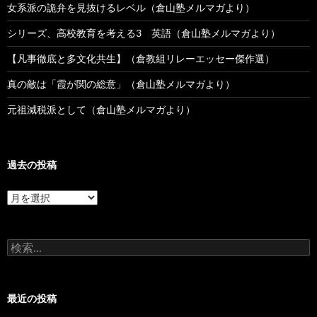
女系派の詭弁を見抜けるレベル（倉山塾メルマガより）
シリーズ、高校教育を考える3 英語（倉山塾メルマガより）
【凡事徹底と多文化共生】（倉教組リレーエッセー傑作選）
真の敵は「霞が関の総意」（倉山塾メルマガより）
元祖減税派として（倉山塾メルマガより）
過去の投稿
過
去
の
投
検
稿
索:
最近の投稿