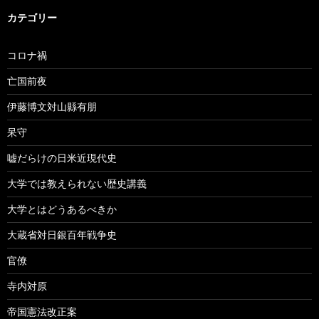
カテゴリー
コロナ禍
亡国前夜
伊藤博文対山縣有朋
呆守
嘘だらけの日米近現代史
大学では教えられない歴史講義
大学とはどうあるべきか
大蔵省対日銀百年戦争史
官僚
寺内対原
帝国憲法改正案