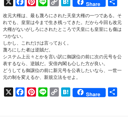
X
F
Pi
Li
C
H
共
Share
ac
nt
n
o
at
有
改元大権は、最も蔑ろにされた天皇大権の一つである。そ
e
er
e
p
e
れでも、皇室は今まで生き残ってきた。だから今回も改元
b
es
y
n
大権がないがしろにされたところで天皇にも皇室にも傷は
o
t
Li
a
つかない。
しかし、これだけは言っておく。
o
n
蔑ろにした者は逆賊だ。
k
k
システム上云々とかを言い訳に御譲位の前に次の元号を公
表するなら、逆賊だ。安倍内閣も心した方が良い。
どうしても御譲位の前に新元号を公表したいなら、一世一
元の制を変えるか、新規立法をせよ。
X
F
Pi
Li
C
H
共
Share
ac
nt
n
o
at
有
e
er
e
p
e
b
es
y
n