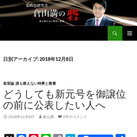
コ
ン
テ
ン
検
ツ
倉山満公式サイト
索
へ
メインメ
ス
ニュー
キ
日別アーカイブ: 2018年12月8日
ッ
プ
皇室論
,
誰も教えない時事と教養
どうしても新元号を御譲位
の前に公表したい人へ
2018年12月8日
倉山満
2件のコメント