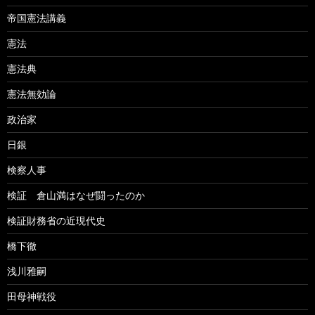
帝国憲法講義
憲法
憲法典
憲法無効論
政治家
日銀
検察人事
検証 倉山満はなぜ闘ったのか
検証財務省の近現代史
橋下徹
浅川雅嗣
田母神戦役