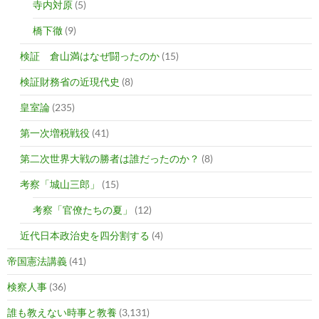
寺内対原
(5)
橋下徹
(9)
検証 倉山満はなぜ闘ったのか
(15)
検証財務省の近現代史
(8)
皇室論
(235)
第一次増税戦役
(41)
第二次世界大戦の勝者は誰だったのか？
(8)
考察「城山三郎」
(15)
考察「官僚たちの夏」
(12)
近代日本政治史を四分割する
(4)
帝国憲法講義
(41)
検察人事
(36)
誰も教えない時事と教養
(3,131)