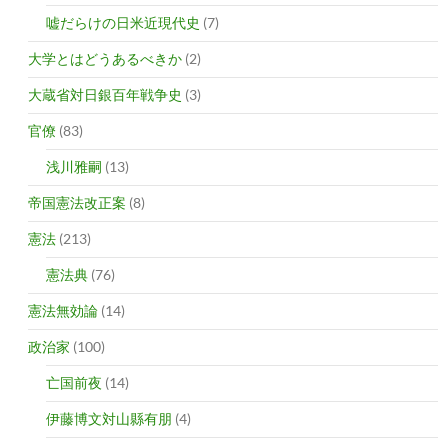
嘘だらけの日米近現代史
(7)
大学とはどうあるべきか
(2)
大蔵省対日銀百年戦争史
(3)
官僚
(83)
浅川雅嗣
(13)
帝国憲法改正案
(8)
憲法
(213)
憲法典
(76)
憲法無効論
(14)
政治家
(100)
亡国前夜
(14)
伊藤博文対山縣有朋
(4)