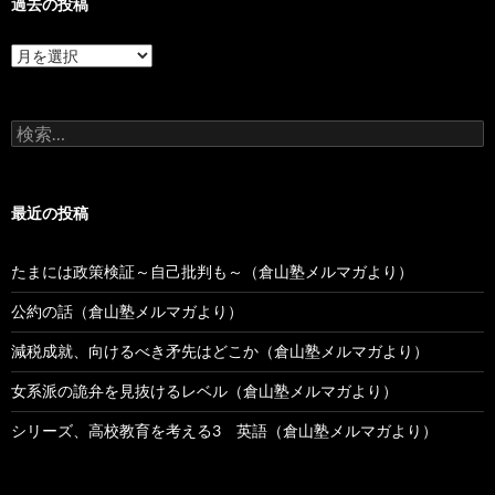
過去の投稿
過
去
の
投
検
稿
索:
最近の投稿
たまには政策検証～自己批判も～（倉山塾メルマガより）
公約の話（倉山塾メルマガより）
減税成就、向けるべき矛先はどこか（倉山塾メルマガより）
女系派の詭弁を見抜けるレベル（倉山塾メルマガより）
シリーズ、高校教育を考える3 英語（倉山塾メルマガより）