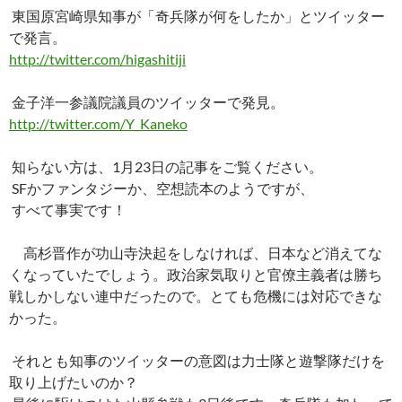
ac
nt
n
o
at
有
東国原宮崎県知事が「奇兵隊が何をしたか」とツイッター
e
er
e
p
e
で発言。
b
es
y
n
http://twitter.com/higashitiji
o
t
Li
a
金子洋一参議院議員のツイッターで発見。
o
n
http://twitter.com/Y_Kaneko
k
k
知らない方は、1月23日の記事をご覧ください。
SFかファンタジーか、空想読本のようですが、
すべて事実です！
高杉晋作が功山寺決起をしなければ、日本など消えてな
くなっていたでしょう。政治家気取りと官僚主義者は勝ち
戦しかしない連中だったので。とても危機には対応できな
かった。
それとも知事のツイッターの意図は力士隊と遊撃隊だけを
取り上げたいのか？