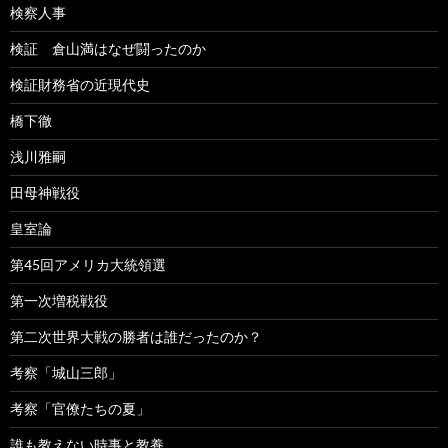
検察人事
検証 倉山満はなぜ闘ったのか
検証財務省の近現代史
橋下徹
浅川雅嗣
田母神戦役
皇室論
第45回アメリカ大統領選
第一次増税戦役
第二次世界大戦の勝者は誰だったのか？
考察「城山三郎」
考察「官僚たちの夏」
誰も教えない時事と教養