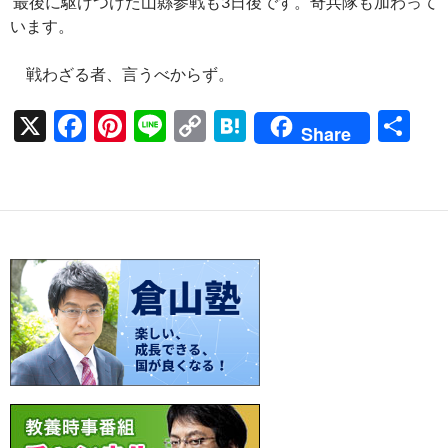
最後に駆けつけた山縣参戦も3日後です。奇兵隊も加わって
います。
戦わざる者、言うべからず。
X
F
Pi
Li
C
H
共
Share
ac
nt
n
o
at
有
e
er
e
p
e
b
es
y
n
o
t
Li
a
o
n
k
k