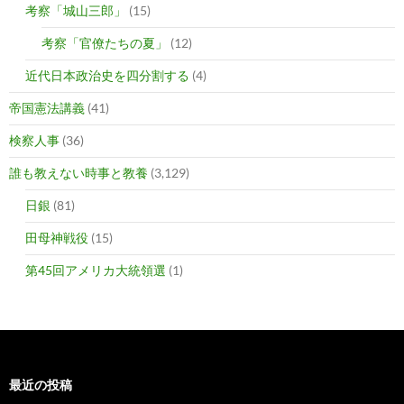
考察「城山三郎」
(15)
考察「官僚たちの夏」
(12)
近代日本政治史を四分割する
(4)
帝国憲法講義
(41)
検察人事
(36)
誰も教えない時事と教養
(3,129)
日銀
(81)
田母神戦役
(15)
第45回アメリカ大統領選
(1)
最近の投稿