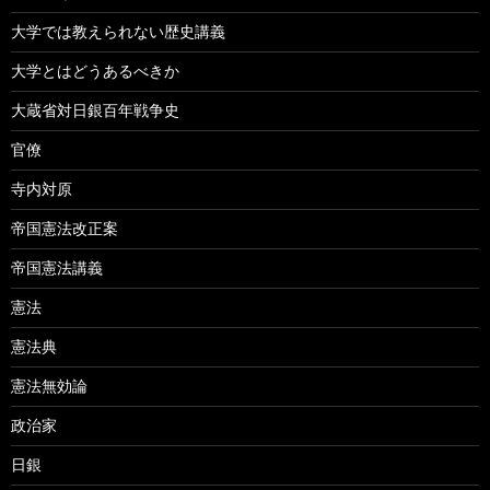
大学では教えられない歴史講義
大学とはどうあるべきか
大蔵省対日銀百年戦争史
官僚
寺内対原
帝国憲法改正案
帝国憲法講義
憲法
憲法典
憲法無効論
政治家
日銀