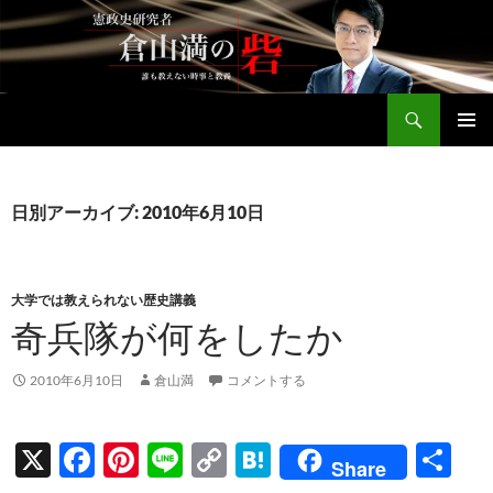
コ
ン
テ
ン
検
ツ
倉山満公式サイト
索
へ
メインメ
ス
ニュー
キ
日別アーカイブ: 2010年6月10日
ッ
プ
大学では教えられない歴史講義
奇兵隊が何をしたか
2010年6月10日
倉山満
コメントする
X
F
Pi
Li
C
H
共
Share