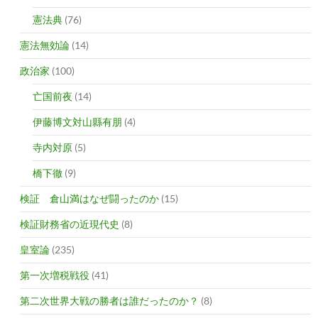
憲法典
(76)
憲法無効論
(14)
政治家
(100)
亡国前夜
(14)
伊藤博文対山縣有朋
(4)
寺内対原
(5)
橋下徹
(9)
検証 倉山満はなぜ闘ったのか
(15)
検証財務省の近現代史
(8)
皇室論
(235)
第一次増税戦役
(41)
第二次世界大戦の勝者は誰だったのか？
(8)