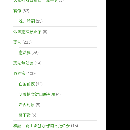
大蔵省対日銀百年戦争史
(3)
官僚
(83)
浅川雅嗣
(13)
帝国憲法改正案
(8)
憲法
(213)
憲法典
(76)
憲法無効論
(14)
政治家
(100)
亡国前夜
(14)
伊藤博文対山縣有朋
(4)
寺内対原
(5)
橋下徹
(9)
検証 倉山満はなぜ闘ったのか
(15)