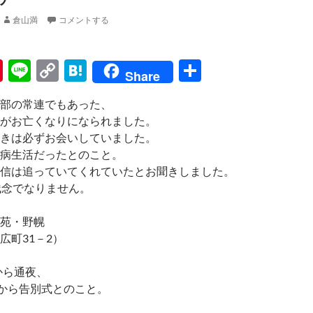
倉山満
コメントする
Pi
Li
C
H
共
Share
nt
n
o
at
有
部の常連でもあった、
er
e
p
e
がお亡くなりになられました。
es
y
n
きは必ずお会いしていました。
t
Li
a
病生活だったとのこと。
信は追っていてくれていたとお聞きしました。
n
残念でなりません。
k
苑・野幌
広町31－2）
から通夜、
時から告別式とのこと。