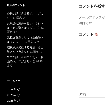
ー
最近のコメント
コメントを残す
シ
公約の話（倉山塾メルマガよ
メールアドレスが
ョ
り）
に
匿名
より
項目です
女系派の詭弁を見抜けるレベ
ン
ル（倉山塾メルマガより）
に
匿名
より
コメント
※
元祖減税派として（倉山塾メ
ルマガより）
に
匿名
より
減税を政局にする方法（倉山
塾メルマガより）
に
匿名
より
皇室の話、有利？不利？（倉
山塾メルマガより）
に
0728
より
アーカイブ
2026年8月
名前
2026年7月
2026年6月