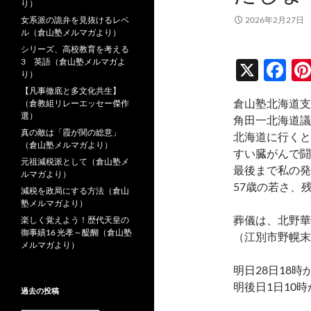
り）
女系派の詭弁を見抜けるレベ
2026年2月27日
ル（倉山塾メルマガより）
シリーズ、高校教育を考える
3 英語（倉山塾メルマガよ
X
F
り）
ac
【凡事徹底と多文化共生】
倉山塾北海道支
（倉教組リレーエッセー傑作
e
選）
角田一北海道議
b
真の敵は「霞が関の総意」
北海道に行くと
（倉山塾メルマガより）
o
すい臓がんで闘
元祖減税派として（倉山塾メ
最後まで私の発
o
ルマガより）
57歳の若さ、
減税を政局にする方法（倉山
k
塾メルマガより）
葬儀は、北野華
楽しく覚えよう！歴代天皇の
御事績16 光孝～醍醐（倉山塾
（江別市野幌末
メルマガより）
明日28日18時
明後日1日10
過去の投稿