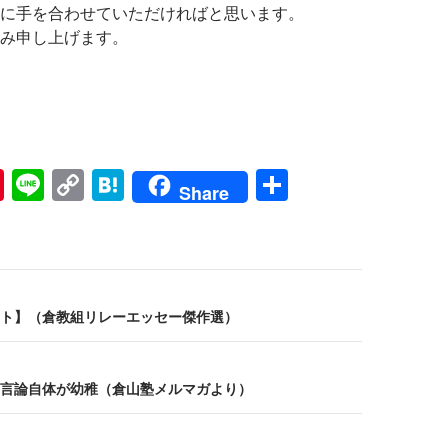
に手を合わせていただければと思います。
み申し上げます。
Pi
Li
C
H
共
Share
nt
n
o
at
有
er
e
p
e
es
y
n
t
Li
a
ト】（倉教組リレーエッセー傑作選）
n
k
言論自体が幼稚（倉山塾メルマガより）