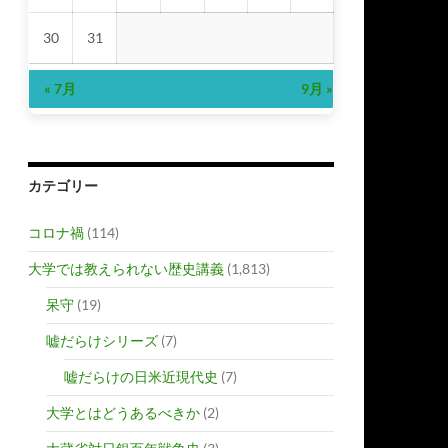
30
31
« 7月
9月 »
カテゴリー
コロナ禍
(114)
大学では教えられない歴史講義
(1,813)
呆守
(19)
嘘だらけシリーズ
(7)
嘘だらけの日米近現代史
(7)
大学とはどうあるべきか
(2)