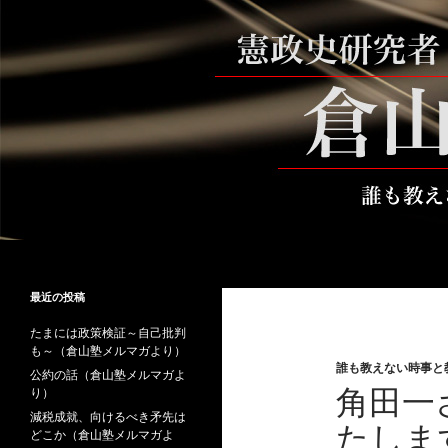
コ
ン
テ
ン
ツ
へ
ス
キ
ッ
プ
検
倉山満公式サイト
索
倉山満の砦～誰も教えない時事と教
最近の投稿
養
たまには政策検証～自己批判
も～（倉山塾メルマガより）
誰も教えない時事と
公約の話（倉山塾メルマガよ
角田一
り）
減税成就、向けるべき矛先は
たしま
どこか（倉山塾メルマガよ