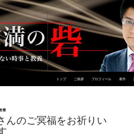
トップ
ご挨拶
プロフィール
著作
教養
さんのご冥福をお祈りい
す