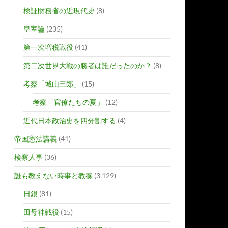
検証財務省の近現代史
(8)
皇室論
(235)
第一次増税戦役
(41)
第二次世界大戦の勝者は誰だったのか？
(8)
考察「城山三郎」
(15)
考察「官僚たちの夏」
(12)
近代日本政治史を四分割する
(4)
帝国憲法講義
(41)
検察人事
(36)
誰も教えない時事と教養
(3,129)
日銀
(81)
田母神戦役
(15)