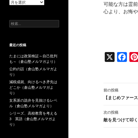
過
可能な方は霊前
去
心より、お悔や
の
投
検
稿
索:
最近の投稿
X
F
たまには政策検証～自己批判
も～（倉山塾メルマガより）
ac
公約の話（倉山塾メルマガよ
e
り）
減税成就、向けるべき矛先は
b
投
どこか（倉山塾メルマガよ
前の投稿
o
り）
稿
【まじめファース
女系派の詭弁を見抜けるレベ
o
ル（倉山塾メルマガより）
ナ
次の投稿
k
シリーズ、高校教育を考える
ビ
3 英語（倉山塾メルマガよ
敵を見つけて叩く
り）
ゲ