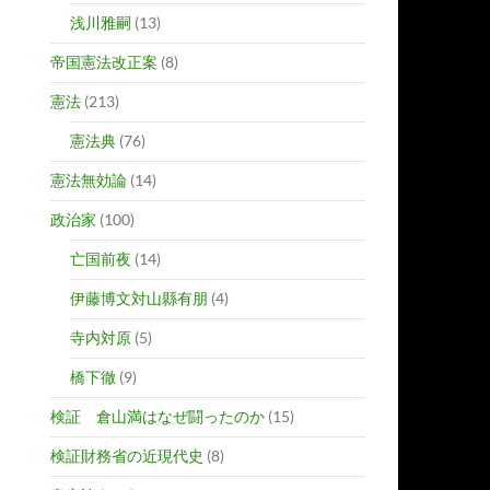
浅川雅嗣
(13)
帝国憲法改正案
(8)
憲法
(213)
憲法典
(76)
憲法無効論
(14)
政治家
(100)
亡国前夜
(14)
伊藤博文対山縣有朋
(4)
寺内対原
(5)
橋下徹
(9)
検証 倉山満はなぜ闘ったのか
(15)
検証財務省の近現代史
(8)