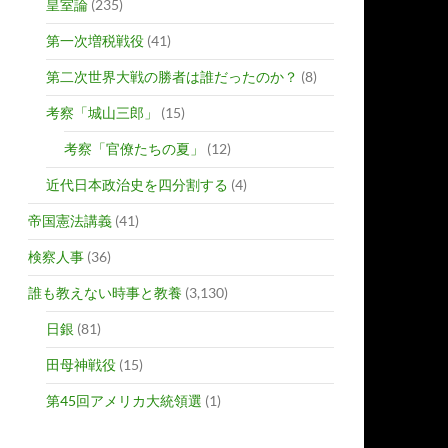
皇室論
(235)
第一次増税戦役
(41)
第二次世界大戦の勝者は誰だったのか？
(8)
考察「城山三郎」
(15)
考察「官僚たちの夏」
(12)
近代日本政治史を四分割する
(4)
帝国憲法講義
(41)
検察人事
(36)
誰も教えない時事と教養
(3,130)
日銀
(81)
田母神戦役
(15)
第45回アメリカ大統領選
(1)