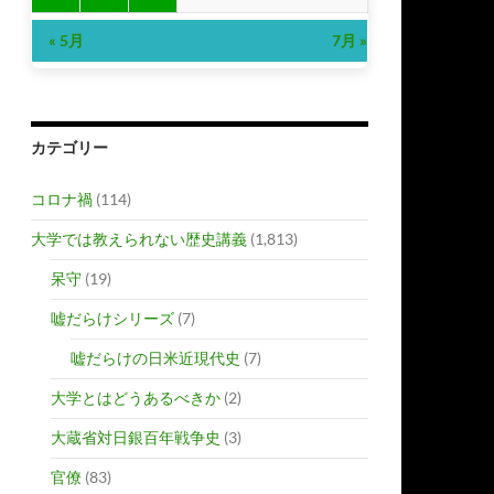
« 5月
7月 »
カテゴリー
コロナ禍
(114)
大学では教えられない歴史講義
(1,813)
呆守
(19)
嘘だらけシリーズ
(7)
嘘だらけの日米近現代史
(7)
大学とはどうあるべきか
(2)
大蔵省対日銀百年戦争史
(3)
官僚
(83)