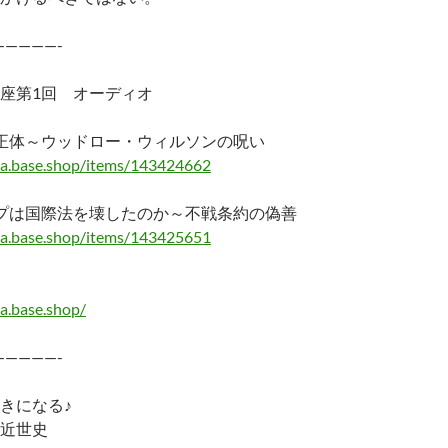
—————-
座第1回 オーディオ
正体～ウッドロー・ウィルソンの呪い
ma.base.shop/items/143424662
プは国際法を壊したのか～不戦条約の偽善
ma.base.shop/items/143425651
a.base.shop/
—————-
きになる♪
近世史