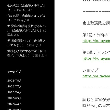
公約の話（倉山塾メルマガよ
り）
に
POPOR
より
————————
公約の話（倉山塾メルマガよ
り）
に
匿名
より
倉山塾憲政史講
女系派の詭弁を見抜けるレベ
ル（倉山塾メルマガより）
に
第1講：分断の
匿名
より
https://kuraya
元祖減税派として（倉山塾メ
ルマガより）
に
匿名
より
減税を政局にする方法（倉山
第2講：トラン
塾メルマガより）
に
匿名
より
https://kuraya
ショップ
アーカイブ
https://kurayam
2026年8月
2026年7月
————————
2026年6月
2026年5月
読むと皇室が好
2026年4月
嘘だらけの日本
2026年3月