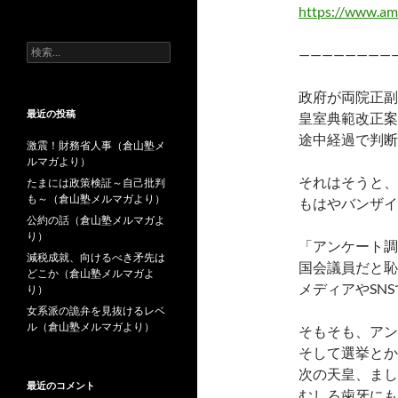
去
https://www.am
の
投
検
————————
稿
索:
政府が両院正副
最近の投稿
皇室典範改正案
途中経過で判断
激震！財務省人事（倉山塾メ
ルマガより）
それはそうと、
たまには政策検証～自己批判
も～（倉山塾メルマガより）
もはやバンザイ
公約の話（倉山塾メルマガよ
り）
「アンケート調
減税成就、向けるべき矛先は
国会議員だと恥
どこか（倉山塾メルマガよ
メディアやSN
り）
女系派の詭弁を見抜けるレベ
ル（倉山塾メルマガより）
そもそも、アン
そして選挙とか
次の天皇、まし
最近のコメント
むしろ歯牙にも