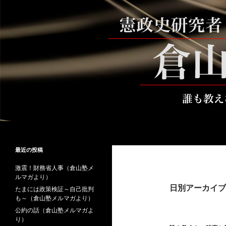
コ
ン
テ
ン
ツ
へ
ス
キ
ッ
プ
検
倉山満公式サイト
索
倉山満の砦～誰も教えない時事と教
最近の投稿
養
激震！財務省人事（倉山塾メ
ルマガより）
日別アーカイブ: 
たまには政策検証～自己批判
も～（倉山塾メルマガより）
公約の話（倉山塾メルマガよ
り）