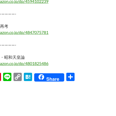
azon.co.jp/dp/4594102239
—————-
再考
azon.co.jp/dp/4847075781
—————-
・昭和天皇論
azon.co.jp/dp/4801825486
Pi
Li
C
H
共
Share
nt
n
o
at
有
er
e
p
e
es
y
n
t
Li
a