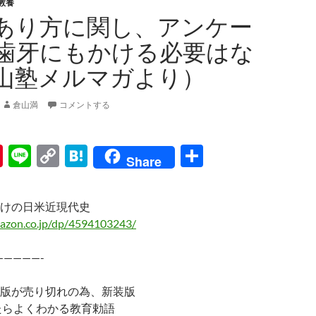
教養
あり方に関し、アンケー
歯牙にもかける必要はな
山塾メルマガより）
倉山満
コメントする
Pi
Li
C
H
共
Share
nt
n
o
at
有
er
e
p
e
けの日米近現代史
es
y
n
azon.co.jp/dp/4594103243/
t
Li
a
—————-
n
k
版が売り切れの為、新装版
たらよくわかる教育勅語