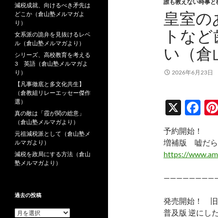
誰も教えない時事と
減税成就、向けるべき矛先は
皇室の
どこか（倉山塾メルマガよ
り）
トなど
女系派の詭弁を見抜けるレベ
ル（倉山塾メルマガより）
い（倉
シリーズ、高校教育を考える
3 英語（倉山塾メルマガよ
り）
2026年6月23日
【凡事徹底と多文化共生】
（倉教組リレーエッセー傑作
選）
X
F
真の敵は「霞が関の総意」
ac
（倉山塾メルマガより）
予約開始！
e
元祖減税派として（倉山塾メ
増補版 嘘だら
ルマガより）
b
https://www.am
減税を政局にする方法（倉山
塾メルマガより）
o
————————
o
k
過去の投稿
発売開始！ 旧
普及版 逆にし
過