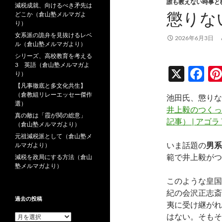
誰も教えない時事と
減税成就、向けるべき矛先は
懲りな
どこか（倉山塾メルマガよ
り）
女系派の詭弁を見抜けるレベ
2026年6月3日
ル（倉山塾メルマガより）
シリーズ、高校教育を考える
3 英語（倉山塾メルマガよ
X
F
り）
ac
【凡事徹底と多文化共生】
（倉教組リレーエッセー傑作
池田氏、懲りな
e
選）
井上毅のつくっ
真の敵は「霞が関の総意」
b
記事） | アゴ
（倉山塾メルマガより）
o
元祖減税派として（倉山塾メ
いま話題の
男系
ルマガより）
o
範で井上毅がつ
減税を政局にする方法（倉山
k
塾メルマガより）
このような皇国
紀の会沢正志斎
過去の投稿
夷に受け継がれ
はない。そもそ
過