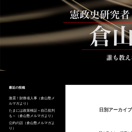
コ
ン
テ
ン
ツ
へ
ス
キ
ッ
プ
検
倉山満公式サイト
索
倉山満の砦～誰も教えない時事と教
最近の投稿
養
激震！財務省人事（倉山塾メ
ルマガより）
日別アーカイブ: 
たまには政策検証～自己批判
も～（倉山塾メルマガより）
公約の話（倉山塾メルマガよ
り）