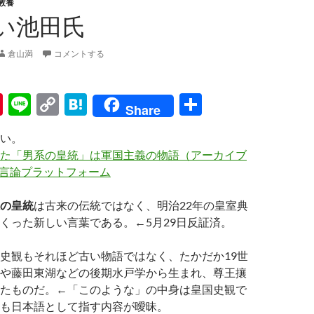
教養
い池田氏
倉山満
コメントする
Pi
Li
C
H
共
Share
nt
n
o
at
有
い。
er
e
p
e
た「男系の皇統」は軍国主義の物語（アーカイブ
es
y
n
ラ 言論プラットフォーム
t
Li
a
の皇統
は古来の伝統ではなく、明治22年の皇室典
n
くった新しい言葉である。←5月29日反証済。
k
史観もそれほど古い物語ではなく、たかだか19世
や藤田東湖などの後期水戸学から生まれ、尊王攘
たものだ。←「このような」の中身は皇国史観で
も日本語として指す内容が曖昧。