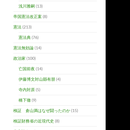
浅川雅嗣
(13)
帝国憲法改正案
(8)
憲法
(213)
憲法典
(76)
憲法無効論
(14)
政治家
(100)
亡国前夜
(14)
伊藤博文対山縣有朋
(4)
寺内対原
(5)
橋下徹
(9)
検証 倉山満はなぜ闘ったのか
(15)
検証財務省の近現代史
(8)