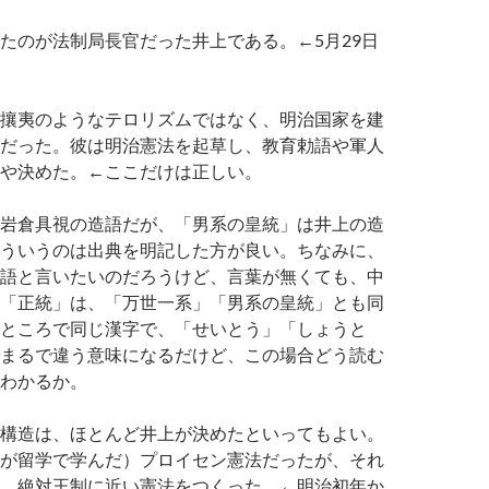
たのが法制局長官だった井上である。←5月29日
攘夷のようなテロリズムではなく、明治国家を建
だった。彼は明治憲法を起草し、教育勅語や軍人
や決めた。←ここだけは正しい。
岩倉具視の造語だが、「男系の皇統」は井上の造
ういうのは出典を明記した方が良い。ちなみに、
語と言いたいのだろうけど、言葉が無くても、中
「正統」は、「万世一系」「男系の皇統」とも同
ところで同じ漢字で、「せいとう」「しょうと
まるで違う意味になるだけど、この場合どう読む
わかるか。
構造は、ほとんど井上が決めたといってもよい。
が留学で学んだ）プロイセン憲法だったが、それ
、絶対王制に近い憲法をつくった。←明治初年か