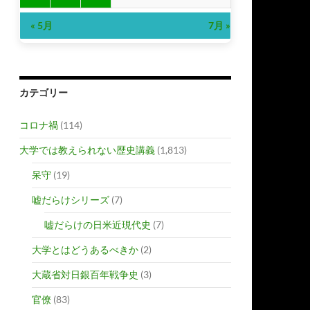
« 5月
7月 »
カテゴリー
コロナ禍
(114)
大学では教えられない歴史講義
(1,813)
呆守
(19)
嘘だらけシリーズ
(7)
嘘だらけの日米近現代史
(7)
大学とはどうあるべきか
(2)
大蔵省対日銀百年戦争史
(3)
官僚
(83)