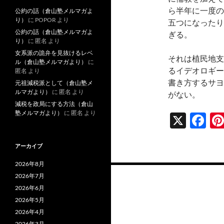
ら半年に一度の
公約の話（倉山塾メルマガよ
り）
に
POPOR
より
五つになったり
公約の話（倉山塾メルマガよ
ぎる。
り）
に
匿名
より
女系派の詭弁を見抜けるレベ
それは植民地支
ル（倉山塾メルマガより）
に
るイデオロギー
匿名
より
書き方するサヨ
元祖減税派として（倉山塾メ
ルマガより）
に
匿名
より
がない。
減税を政局にする方法（倉山
塾メルマガより）
に
匿名
より
X
F
ac
アーカイブ
e
b
2026年8月
投
2026年7月
o
稿
2026年6月
o
2026年5月
ナ
k
2026年4月
2026年3月