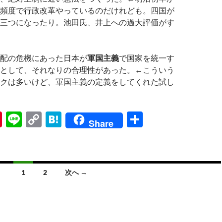
頻度で行政改革やっているのだけれども。四国が
三つになったり。池田氏、井上への過大評価がす
配の危機にあった日本が
軍国主義
で国家を統一す
として、それなりの合理性があった。←こういう
クは多いけど、軍国主義の定義をしてくれた試し
Pi
Li
C
H
共
Share
nt
n
o
at
有
er
e
p
e
es
y
n
1
2
次へ →
t
Li
a
n
k