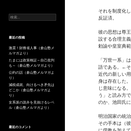
去
の
それを制度化し
投
検
反証済。
稿
索:
彼の思想は尊王
最近の投稿
設する合理主義
勅諭や皇室典範
激震！財務省人事（倉山塾メ
ルマガより）
「万世一系」は
たまには政策検証～自己批判
も～（倉山塾メルマガより）
語である。←そ
公約の話（倉山塾メルマガよ
近代の新しい用
り）
身は存在した。
減税成就、向けるべき矛先は
じ意味になる。
どこか（倉山塾メルマガよ
う」と読み方で
り）
のか、池田氏に
女系派の詭弁を見抜けるレベ
ル（倉山塾メルマガより）
明治国家の統治
その手本は（彼
最近のコメント
に儒教を加えて