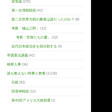
皇室論
(235)
第一次増税戦役
(41)
第二次世界大戦の勝者は誰だったのか？
(8)
考察「城山三郎」
(15)
考察「官僚たちの夏」
(12)
近代日本政治史を四分割する
(4)
帝国憲法講義
(41)
検察人事
(36)
誰も教えない時事と教養
(3,130)
日銀
(81)
田母神戦役
(15)
第45回アメリカ大統領選
(1)