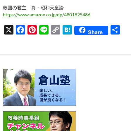
救国の君主 真・昭和天皇論
https://www.amazon.co.jp/dp/4801825486
X
F
Pi
Li
C
H
共
Share
ac
nt
n
o
at
有
e
er
e
p
e
b
es
y
n
o
t
Li
a
o
n
k
k