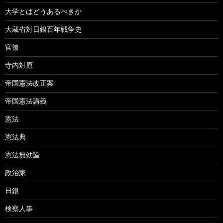
大学とはどうあるべきか
大蔵省対日銀百年戦争史
官僚
寺内対原
帝国憲法改正案
帝国憲法講義
憲法
憲法典
憲法無効論
政治家
日銀
検察人事