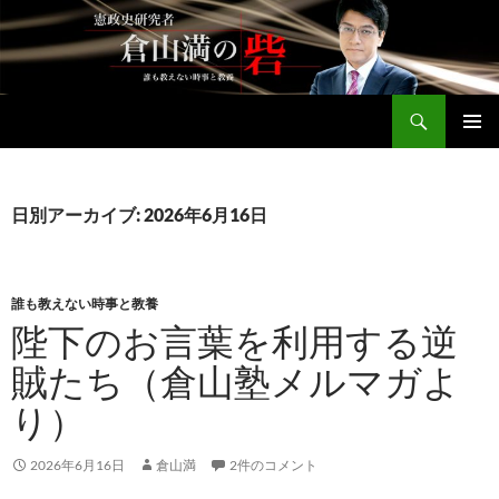
コ
ン
テ
ン
検
ツ
倉山満公式サイト
索
へ
メインメ
ス
ニュー
キ
日別アーカイブ: 2026年6月16日
ッ
プ
誰も教えない時事と教養
陛下のお言葉を利用する逆
賊たち（倉山塾メルマガよ
り）
2026年6月16日
倉山満
2件のコメント