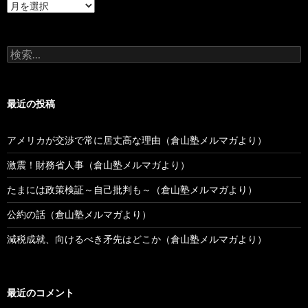
過
去
の
投
検
稿
索:
最近の投稿
アメリカが交渉で常に居丈高な理由（倉山塾メルマガより）
激震！財務省人事（倉山塾メルマガより）
たまには政策検証～自己批判も～（倉山塾メルマガより）
公約の話（倉山塾メルマガより）
減税成就、向けるべき矛先はどこか（倉山塾メルマガより）
最近のコメント