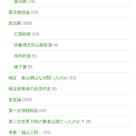
憲法典
(76)
憲法無効論
(14)
政治家
(100)
亡国前夜
(14)
伊藤博文対山縣有朋
(4)
寺内対原
(5)
橋下徹
(9)
検証 倉山満はなぜ闘ったのか
(15)
検証財務省の近現代史
(8)
皇室論
(235)
第一次増税戦役
(41)
第二次世界大戦の勝者は誰だったのか？
(8)
考察「城山三郎」
(15)