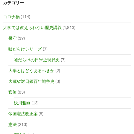
カテゴリー
コロナ禍
(114)
大学では教えられない歴史講義
(1,813)
呆守
(19)
嘘だらけシリーズ
(7)
嘘だらけの日米近現代史
(7)
大学とはどうあるべきか
(2)
大蔵省対日銀百年戦争史
(3)
官僚
(83)
浅川雅嗣
(13)
帝国憲法改正案
(8)
憲法
(213)