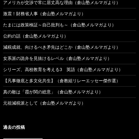
アメリカが交渉で常に居丈高な理由（倉山塾メルマガより）
激震！財務省人事（倉山塾メルマガより）
たまには政策検証～自己批判も～（倉山塾メルマガより）
公約の話（倉山塾メルマガより）
減税成就、向けるべき矛先はどこか（倉山塾メルマガより）
女系派の詭弁を見抜けるレベル（倉山塾メルマガより）
シリーズ、高校教育を考える3 英語（倉山塾メルマガより）
【凡事徹底と多文化共生】（倉教組リレーエッセー傑作選）
真の敵は「霞が関の総意」（倉山塾メルマガより）
元祖減税派として（倉山塾メルマガより）
過去の投稿