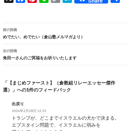
Share
ac
nt
n
o
at
有
e
er
e
p
e
b
es
y
n
投
前の投稿
o
t
Li
a
稿
めでたい、めでたい（倉山塾メルマガより）
o
n
ナ
次の投稿
k
k
ビ
角田一さんのご冥福をお祈りいたします
ゲ
ー
「【まじめファースト】（倉教組リレーエッセー傑作
シ
選）」への1件のフィードバック
ョ
出戻り
ン
2026年2月28日 12:35
トランプが、どこまでイスラエルの犬かで決まる。
エプスタイン問題で、イスラエルに弱みを