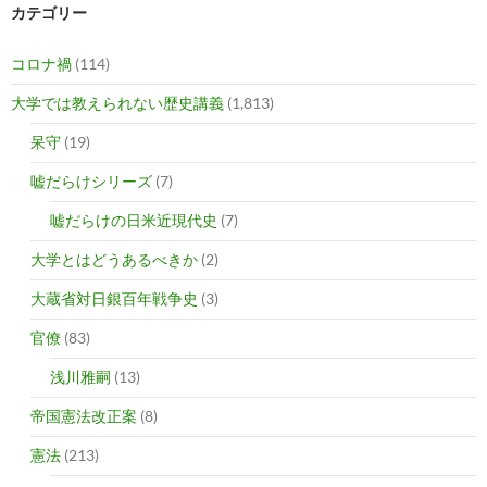
カテゴリー
コロナ禍
(114)
大学では教えられない歴史講義
(1,813)
呆守
(19)
嘘だらけシリーズ
(7)
嘘だらけの日米近現代史
(7)
大学とはどうあるべきか
(2)
大蔵省対日銀百年戦争史
(3)
官僚
(83)
浅川雅嗣
(13)
帝国憲法改正案
(8)
憲法
(213)