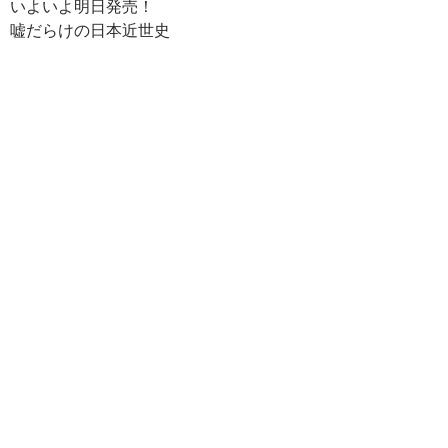
いよいよ明日発売！
e
er
e
p
e
嘘だらけの日本近世史
b
es
y
n
o
t
Li
a
o
n
k
k