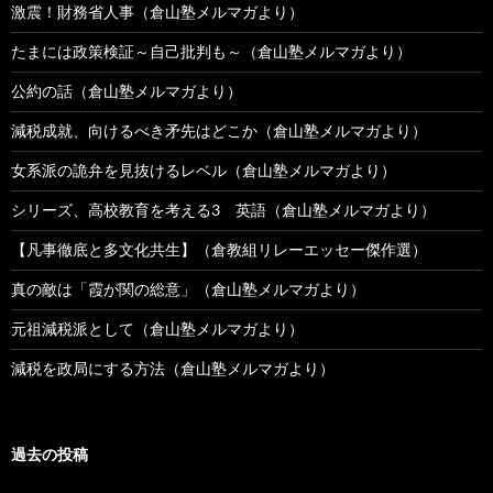
激震！財務省人事（倉山塾メルマガより）
たまには政策検証～自己批判も～（倉山塾メルマガより）
公約の話（倉山塾メルマガより）
減税成就、向けるべき矛先はどこか（倉山塾メルマガより）
女系派の詭弁を見抜けるレベル（倉山塾メルマガより）
シリーズ、高校教育を考える3 英語（倉山塾メルマガより）
【凡事徹底と多文化共生】（倉教組リレーエッセー傑作選）
真の敵は「霞が関の総意」（倉山塾メルマガより）
元祖減税派として（倉山塾メルマガより）
減税を政局にする方法（倉山塾メルマガより）
過去の投稿