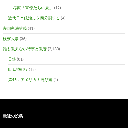
考察「官僚たちの夏」
(12)
近代日本政治史を四分割する
(4)
帝国憲法講義
(41)
検察人事
(36)
誰も教えない時事と教養
(3,130)
日銀
(81)
田母神戦役
(15)
第45回アメリカ大統領選
(1)
最近の投稿