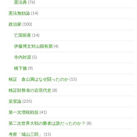
憲法典
(76)
憲法無効論
(14)
政治家
(100)
亡国前夜
(14)
伊藤博文対山縣有朋
(4)
寺内対原
(5)
橋下徹
(9)
検証 倉山満はなぜ闘ったのか
(15)
検証財務省の近現代史
(8)
皇室論
(235)
第一次増税戦役
(41)
第二次世界大戦の勝者は誰だったのか？
(8)
考察「城山三郎」
(15)