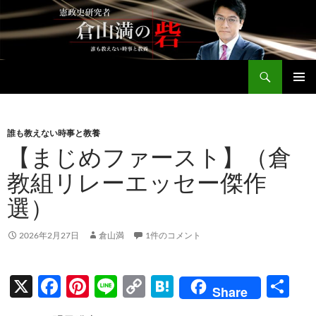
コ
ン
テ
ン
検
ツ
倉山満公式サイト
索
へ
メインメ
ス
ニュー
キ
誰も教えない時事と教養
ッ
【まじめファースト】（倉
プ
教組リレーエッセー傑作
選）
2026年2月27日
倉山満
1件のコメント
X
F
Pi
Li
C
H
共
Share
ac
nt
n
o
at
有