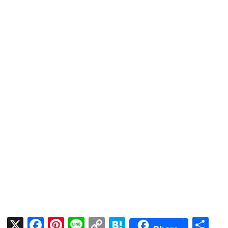
X
F
Pi
Li
C
H
共