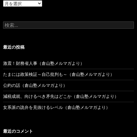
過
去
の
投
検
稿
索:
最近の投稿
激震！財務省人事（倉山塾メルマガより）
たまには政策検証～自己批判も～（倉山塾メルマガより）
公約の話（倉山塾メルマガより）
減税成就、向けるべき矛先はどこか（倉山塾メルマガより）
女系派の詭弁を見抜けるレベル（倉山塾メルマガより）
最近のコメント