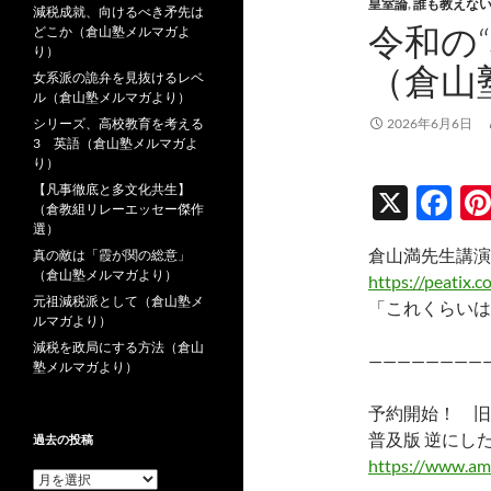
皇室論
,
誰も教えな
減税成就、向けるべき矛先は
令和の“
どこか（倉山塾メルマガよ
り）
（倉山
女系派の詭弁を見抜けるレベ
ル（倉山塾メルマガより）
シリーズ、高校教育を考える
2026年6月6日
3 英語（倉山塾メルマガよ
り）
【凡事徹底と多文化共生】
X
F
（倉教組リレーエッセー傑作
ac
選）
倉山満先生講演
真の敵は「霞が関の総意」
e
（倉山塾メルマガより）
https://peatix.
b
元祖減税派として（倉山塾メ
「これくらいは
ルマガより）
o
減税を政局にする方法（倉山
————————
o
塾メルマガより）
k
予約開始！ 旧
普及版 逆にし
過去の投稿
https://www.am
過