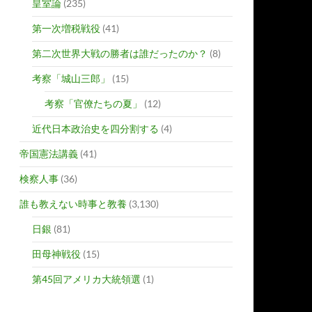
皇室論
(235)
第一次増税戦役
(41)
第二次世界大戦の勝者は誰だったのか？
(8)
考察「城山三郎」
(15)
考察「官僚たちの夏」
(12)
近代日本政治史を四分割する
(4)
帝国憲法講義
(41)
検察人事
(36)
誰も教えない時事と教養
(3,130)
日銀
(81)
田母神戦役
(15)
第45回アメリカ大統領選
(1)