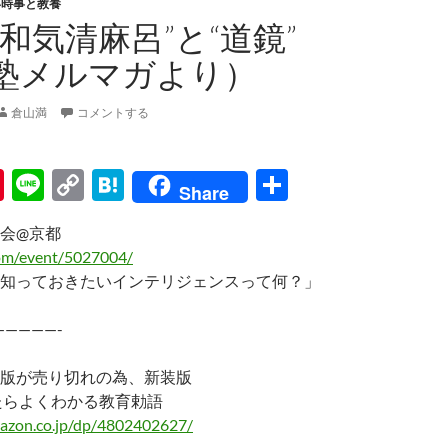
い時事と教養
和気清麻呂”と“道鏡”
塾メルマガより）
倉山満
コメントする
Pi
Li
C
H
共
Share
nt
n
o
at
有
会@京都
er
e
p
e
com/event/5027004/
es
y
n
知っておきたいインテリジェンスって何？」
t
Li
a
—————-
n
k
版が売り切れの為、新装版
たらよくわかる教育勅語
azon.co.jp/dp/4802402627/