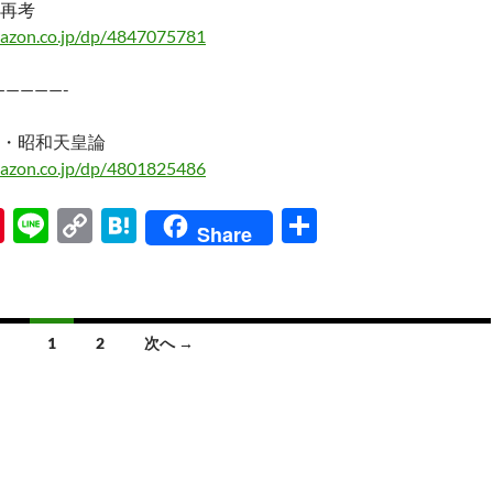
再考
azon.co.jp/dp/4847075781
—————-
・昭和天皇論
azon.co.jp/dp/4801825486
Pi
Li
C
H
共
Share
nt
n
o
at
有
er
e
p
e
es
y
n
1
2
次へ →
t
Li
a
n
k