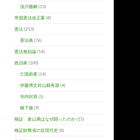
浅川雅嗣
(13)
帝国憲法改正案
(8)
憲法
(213)
憲法典
(76)
憲法無効論
(14)
政治家
(100)
亡国前夜
(14)
伊藤博文対山縣有朋
(4)
寺内対原
(5)
橋下徹
(9)
検証 倉山満はなぜ闘ったのか
(15)
検証財務省の近現代史
(8)