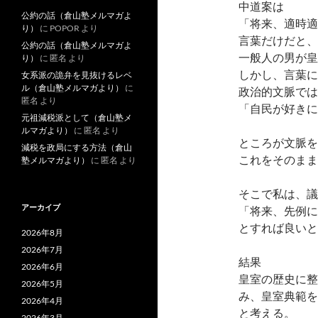
中道案は
公約の話（倉山塾メルマガよ
「将来、適時適
り）
に
POPOR
より
言葉だけだと、
公約の話（倉山塾メルマガよ
一般人の男が皇
り）
に
匿名
より
しかし、言葉に
女系派の詭弁を見抜けるレベ
ル（倉山塾メルマガより）
に
政治的文脈では
匿名
より
「自民が好きに
元祖減税派として（倉山塾メ
ルマガより）
に
匿名
より
ところが文脈を
減税を政局にする方法（倉山
これをそのまま
塾メルマガより）
に
匿名
より
そこで私は、議
アーカイブ
「将来、先例に
とすれば良いと
2026年8月
2026年7月
結果
2026年6月
皇室の歴史に整
2026年5月
み、皇室典範を
2026年4月
と考える。
2026年3月