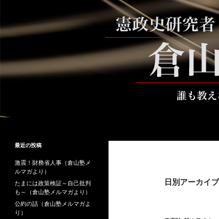
コ
ン
テ
ン
ツ
へ
ス
キ
ッ
プ
検
倉山満公式サイト
索
倉山満の砦～誰も教えない時事と教
最近の投稿
養
激震！財務省人事（倉山塾メ
ルマガより）
日別アーカイブ: 
たまには政策検証～自己批判
も～（倉山塾メルマガより）
公約の話（倉山塾メルマガよ
り）