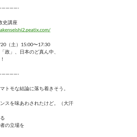
—————-
政史講座
akenseishi2.peatix.com/
/20（土）15:00〜17:30
「政」、日本のど真ん中、
！
—————-
マトモな結論に落ち着きそう。
ンスを味あわされたけど。（大汗
る
者の立場を