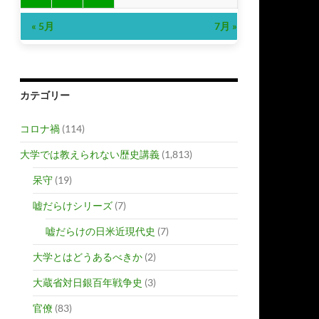
« 5月
7月 »
カテゴリー
コロナ禍
(114)
大学では教えられない歴史講義
(1,813)
呆守
(19)
嘘だらけシリーズ
(7)
嘘だらけの日米近現代史
(7)
大学とはどうあるべきか
(2)
大蔵省対日銀百年戦争史
(3)
官僚
(83)