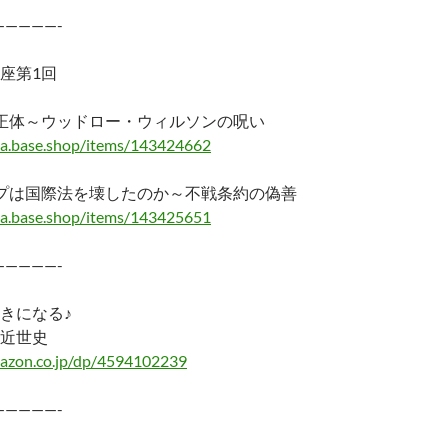
—————-
座第1回
正体～ウッドロー・ウィルソンの呪い
ma.base.shop/items/143424662
プは国際法を壊したのか～不戦条約の偽善
ma.base.shop/items/143425651
—————-
きになる♪
近世史
azon.co.jp/dp/4594102239
—————-