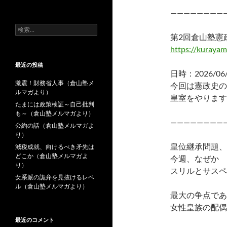
去
————————
の
投
検
稿
第2回倉山塾憲
索:
https://kurayam
最近の投稿
日時：2026/06
激震！財務省人事（倉山塾メ
今回は憲政史の
ルマガより）
皇室をやります
たまには政策検証～自己批判
も～（倉山塾メルマガより）
————————
公約の話（倉山塾メルマガよ
り）
皇位継承問題、
減税成就、向けるべき矛先は
どこか（倉山塾メルマガよ
今週、なぜか
り）
スリルとサスペ
女系派の詭弁を見抜けるレベ
ル（倉山塾メルマガより）
最大の争点であ
女性皇族の配偶
最近のコメント