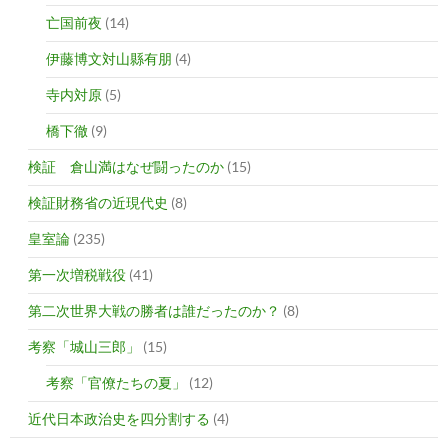
亡国前夜
(14)
伊藤博文対山縣有朋
(4)
寺内対原
(5)
橋下徹
(9)
検証 倉山満はなぜ闘ったのか
(15)
検証財務省の近現代史
(8)
皇室論
(235)
第一次増税戦役
(41)
第二次世界大戦の勝者は誰だったのか？
(8)
考察「城山三郎」
(15)
考察「官僚たちの夏」
(12)
近代日本政治史を四分割する
(4)