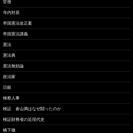
官僚
寺内対原
帝国憲法改正案
帝国憲法講義
憲法
憲法典
憲法無効論
政治家
日銀
検察人事
検証 倉山満はなぜ闘ったのか
検証財務省の近現代史
橋下徹