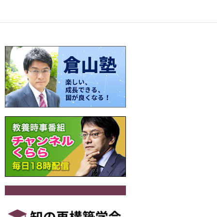
o
t
Li
a
稿
o
n
ナ
k
k
ビ
ゲ
ー
シ
ョ
ン