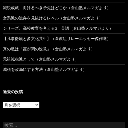
減税成就、向けるべき矛先はどこか（倉山塾メルマガより）
女系派の詭弁を見抜けるレベル（倉山塾メルマガより）
シリーズ、高校教育を考える3 英語（倉山塾メルマガより）
【凡事徹底と多文化共生】（倉教組リレーエッセー傑作選）
真の敵は「霞が関の総意」（倉山塾メルマガより）
元祖減税派として（倉山塾メルマガより）
減税を政局にする方法（倉山塾メルマガより）
過去の投稿
過
去
の
投
検
稿