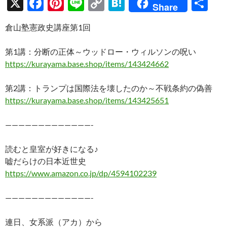
X
F
Pi
Li
C
H
共
Share
ac
nt
n
o
at
有
倉山塾憲政史講座第1回
e
er
e
p
e
b
es
y
n
第1講：分断の正体～ウッドロー・ウィルソンの呪い
o
t
Li
a
https://kurayama.base.shop/items/143424662
o
n
第2講：トランプは国際法を壊したのか～不戦条約の偽善
k
k
https://kurayama.base.shop/items/143425651
—————————————-
読むと皇室が好きになる♪
嘘だらけの日本近世史
https://www.amazon.co.jp/dp/4594102239
—————————————-
連日、女系派（アカ）から