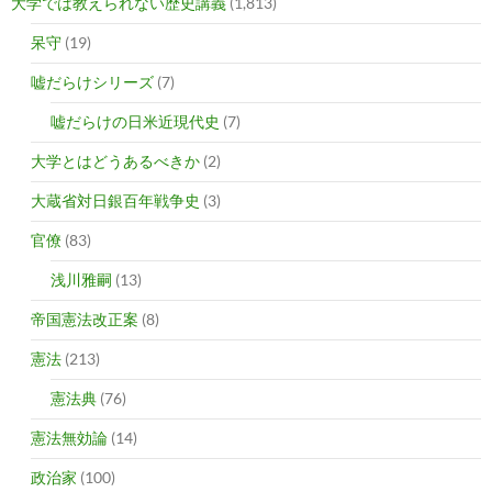
大学では教えられない歴史講義
(1,813)
呆守
(19)
嘘だらけシリーズ
(7)
嘘だらけの日米近現代史
(7)
大学とはどうあるべきか
(2)
大蔵省対日銀百年戦争史
(3)
官僚
(83)
浅川雅嗣
(13)
帝国憲法改正案
(8)
憲法
(213)
憲法典
(76)
憲法無効論
(14)
政治家
(100)