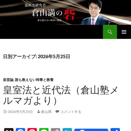
コ
ン
テ
ン
検
ツ
倉山満公式サイト
索
へ
メインメ
ス
ニュー
キ
日別アーカイブ: 2026年5月25日
ッ
プ
皇室論
,
誰も教えない時事と教養
皇室法と近代法（倉山塾メ
ルマガより）
2026年5月25日
倉山満
コメントする