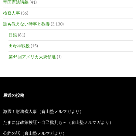
帝国憲法講義
(41)
検察人事
(36)
誰も教えない時事と教養
(3,130)
日銀
(81)
田母神戦役
(15)
第45回アメリカ大統領選
(1)
最近の投稿
激震！財務省人事（倉山塾メルマガより）
たまには政策検証～自己批判も～（倉山塾メルマガより）
公約の話（倉山塾メルマガより）