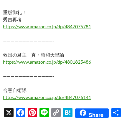
重版御礼！
秀吉再考
https://www.amazon.co.jp/dp/4847075781
—————————————-
救国の君主 真・昭和天皇論
https://www.amazon.co.jp/dp/4801825486
—————————————-
合憲自衛隊
https://www.amazon.co.jp/dp/4847076141
X
F
Pi
Li
C
H
共
Share
ac
nt
n
o
at
有
e
er
e
p
e