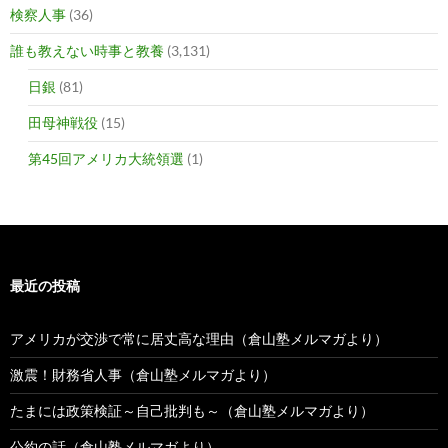
検察人事
(36)
誰も教えない時事と教養
(3,131)
日銀
(81)
田母神戦役
(15)
第45回アメリカ大統領選
(1)
最近の投稿
アメリカが交渉で常に居丈高な理由（倉山塾メルマガより）
激震！財務省人事（倉山塾メルマガより）
たまには政策検証～自己批判も～（倉山塾メルマガより）
公約の話（倉山塾メルマガより）