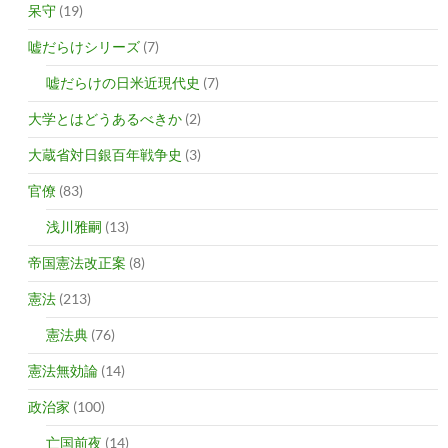
呆守
(19)
嘘だらけシリーズ
(7)
嘘だらけの日米近現代史
(7)
大学とはどうあるべきか
(2)
大蔵省対日銀百年戦争史
(3)
官僚
(83)
浅川雅嗣
(13)
帝国憲法改正案
(8)
憲法
(213)
憲法典
(76)
憲法無効論
(14)
政治家
(100)
亡国前夜
(14)