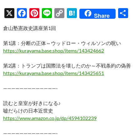
X
F
Pi
Li
C
H
共
Share
ac
nt
n
o
at
有
倉山塾憲政史講座第1回
e
er
e
p
e
b
es
y
n
第1講：分断の正体～ウッドロー・ウィルソンの呪い
o
t
Li
a
https://kurayama.base.shop/items/143424662
o
n
第2講：トランプは国際法を壊したのか～不戦条約の偽善
k
k
https://kurayama.base.shop/items/143425651
—————————————-
読むと皇室が好きになる♪
嘘だらけの日本近世史
https://www.amazon.co.jp/dp/4594102239
—————————————-