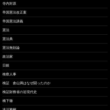
寺内対原
帝国憲法改正案
帝国憲法講義
憲法
憲法典
憲法無効論
政治家
日銀
検察人事
検証 倉山満はなぜ闘ったのか
検証財務省の近現代史
橋下徹
浅川雅嗣