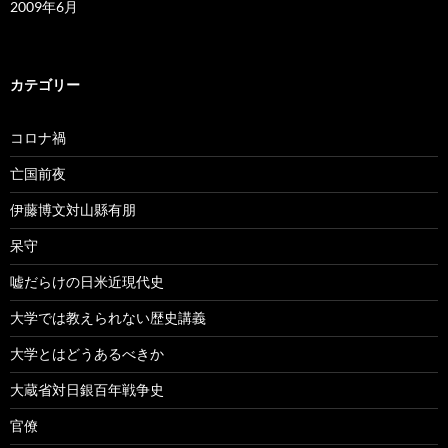
2009年6月
カテゴリー
コロナ禍
亡国前夜
伊藤博文対山縣有朋
呆守
嘘だらけの日米近現代史
大学では教えられない歴史講義
大学とはどうあるべきか
大蔵省対日銀百年戦争史
官僚