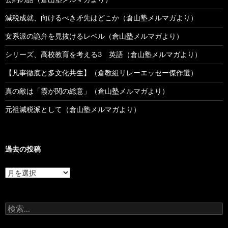
減税成就、向けるべき矛先はどこか（倉山塾メルマガより）
女系派の詭弁を見抜けるレベル（倉山塾メルマガより）
シリーズ、高校教育を考える3 英語（倉山塾メルマガより）
【凡事徹底と多文化共生】（倉教組リレーエッセー傑作選）
真の敵は「霞が関の総意」（倉山塾メルマガより）
元祖減税派として（倉山塾メルマガより）
過去の投稿
過
去
の
投
検
稿
索: