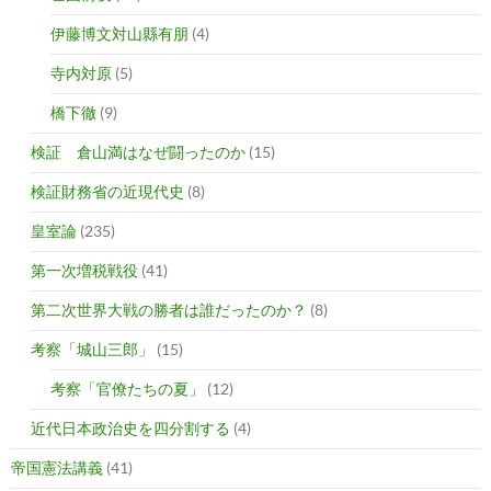
伊藤博文対山縣有朋
(4)
寺内対原
(5)
橋下徹
(9)
検証 倉山満はなぜ闘ったのか
(15)
検証財務省の近現代史
(8)
皇室論
(235)
第一次増税戦役
(41)
第二次世界大戦の勝者は誰だったのか？
(8)
考察「城山三郎」
(15)
考察「官僚たちの夏」
(12)
近代日本政治史を四分割する
(4)
帝国憲法講義
(41)