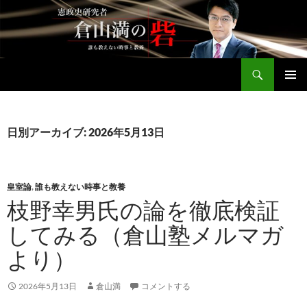
コ
ン
テ
ン
検
ツ
倉山満公式サイト
索
へ
メインメ
ス
ニュー
キ
日別アーカイブ: 2026年5月13日
ッ
プ
皇室論
,
誰も教えない時事と教養
枝野幸男氏の論を徹底検証
してみる（倉山塾メルマガ
より）
2026年5月13日
倉山満
コメントする