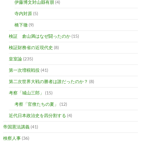
伊藤博文対山縣有朋
(4)
寺内対原
(5)
橋下徹
(9)
検証 倉山満はなぜ闘ったのか
(15)
検証財務省の近現代史
(8)
皇室論
(235)
第一次増税戦役
(41)
第二次世界大戦の勝者は誰だったのか？
(8)
考察「城山三郎」
(15)
考察「官僚たちの夏」
(12)
近代日本政治史を四分割する
(4)
帝国憲法講義
(41)
検察人事
(36)