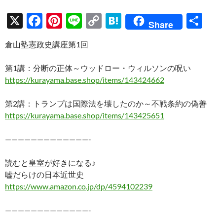
X
F
Pi
Li
C
H
共
Share
ac
nt
n
o
at
有
倉山塾憲政史講座第1回
e
er
e
p
e
b
es
y
n
第1講：分断の正体～ウッドロー・ウィルソンの呪い
o
t
Li
a
https://kurayama.base.shop/items/143424662
o
n
第2講：トランプは国際法を壊したのか～不戦条約の偽善
k
k
https://kurayama.base.shop/items/143425651
—————————————-
読むと皇室が好きになる♪
嘘だらけの日本近世史
https://www.amazon.co.jp/dp/4594102239
—————————————-