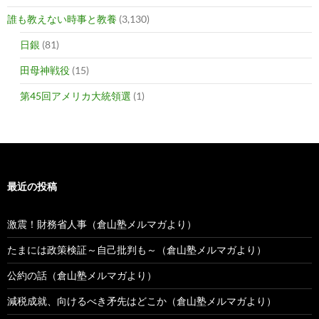
誰も教えない時事と教養
(3,130)
日銀
(81)
田母神戦役
(15)
第45回アメリカ大統領選
(1)
最近の投稿
激震！財務省人事（倉山塾メルマガより）
たまには政策検証～自己批判も～（倉山塾メルマガより）
公約の話（倉山塾メルマガより）
減税成就、向けるべき矛先はどこか（倉山塾メルマガより）