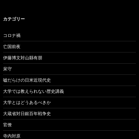
カテゴリー
コロナ禍
亡国前夜
伊藤博文対山縣有朋
呆守
嘘だらけの日米近現代史
大学では教えられない歴史講義
大学とはどうあるべきか
大蔵省対日銀百年戦争史
官僚
寺内対原