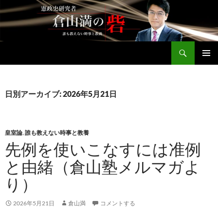
コ
ン
テ
ン
検
ツ
倉山満公式サイト
索
へ
メインメ
ス
ニュー
キ
日別アーカイブ: 2026年5月21日
ッ
プ
皇室論
,
誰も教えない時事と教養
先例を使いこなすには准例
と由緒（倉山塾メルマガよ
り）
2026年5月21日
倉山満
コメントする