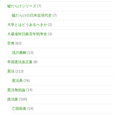
嘘だらけシリーズ
(7)
嘘だらけの日米近現代史
(7)
大学とはどうあるべきか
(2)
大蔵省対日銀百年戦争史
(3)
官僚
(83)
浅川雅嗣
(13)
帝国憲法改正案
(8)
憲法
(213)
憲法典
(76)
憲法無効論
(14)
政治家
(100)
亡国前夜
(14)