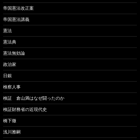
帝国憲法改正案
帝国憲法講義
憲法
憲法典
憲法無効論
政治家
日銀
検察人事
検証 倉山満はなぜ闘ったのか
検証財務省の近現代史
橋下徹
浅川雅嗣