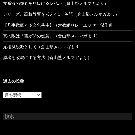
女系派の詭弁を見抜けるレベル（倉山塾メルマガより）
シリーズ、高校教育を考える3 英語（倉山塾メルマガより）
【凡事徹底と多文化共生】（倉教組リレーエッセー傑作選）
真の敵は「霞が関の総意」（倉山塾メルマガより）
元祖減税派として（倉山塾メルマガより）
減税を政局にする方法（倉山塾メルマガより）
過去の投稿
過
去
の
投
検
稿
索: