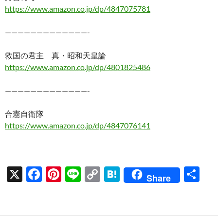
https://www.amazon.co.jp/dp/4847075781
—————————————-
救国の君主 真・昭和天皇論
https://www.amazon.co.jp/dp/4801825486
—————————————-
合憲自衛隊
https://www.amazon.co.jp/dp/4847076141
X
F
Pi
Li
C
H
共
Share
ac
nt
n
o
at
有
e
er
e
p
e