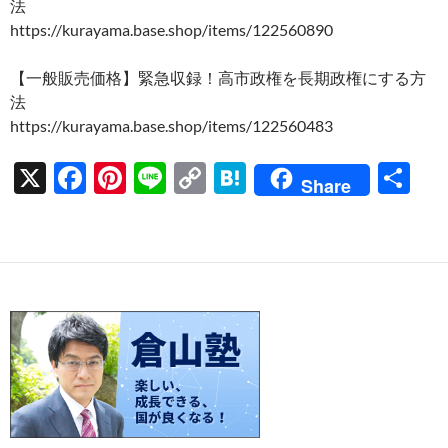
法
https://kurayama.base.shop/items/122560890
【一般販売価格】緊急収録！高市政権を長期政権にする方
法
https://kurayama.base.shop/items/122560483
X
F
Pi
Li
C
H
共
Share
ac
nt
n
o
at
有
e
er
e
p
e
b
es
y
n
o
t
Li
a
o
n
k
k