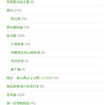
帝国憲法改正案
(8)
憲法
(213)
憲法典
(76)
憲法無効論
(14)
政治家
(100)
亡国前夜
(14)
伊藤博文対山縣有朋
(4)
寺内対原
(5)
橋下徹
(9)
検証 倉山満はなぜ闘ったのか
(15)
検証財務省の近現代史
(8)
皇室論
(235)
第一次増税戦役
(41)