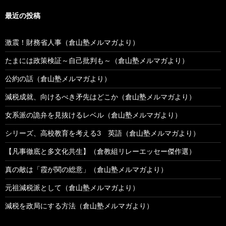
最近の投稿
激震！財務省人事（倉山塾メルマガより）
たまには政策検証～自己批判も～（倉山塾メルマガより）
公約の話（倉山塾メルマガより）
減税成就、向けるべき矛先はどこか（倉山塾メルマガより）
女系派の詭弁を見抜けるレベル（倉山塾メルマガより）
シリーズ、高校教育を考える3 英語（倉山塾メルマガより）
【凡事徹底と多文化共生】（倉教組リレーエッセー傑作選）
真の敵は「霞が関の総意」（倉山塾メルマガより）
元祖減税派として（倉山塾メルマガより）
減税を政局にする方法（倉山塾メルマガより）