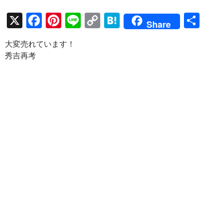
X
F
Pi
Li
C
H
共
Share
ac
nt
n
o
at
有
大変売れています！
e
er
e
p
e
秀吉再考
b
es
y
n
o
t
Li
a
o
n
k
k