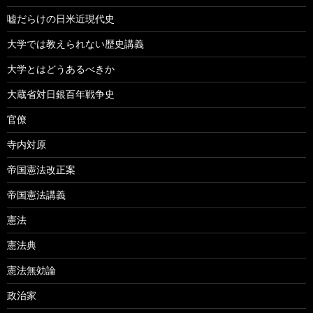
嘘だらけの日米近現代史
大学では教えられない歴史講義
大学とはどうあるべきか
大蔵省対日銀百年戦争史
官僚
寺内対原
帝国憲法改正案
帝国憲法講義
憲法
憲法典
憲法無効論
政治家