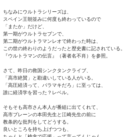
ちなみにウルトラシリーズは、
スペイン王朝並みに何度も終わっているので
「またか」だけど、
第一期がウルトラセブンで、
第二期がウルトラマンレオで終わった時は、
この世の終わりのようだったと歴史書に記されている。
『ウルトラマンの伝言』（著者名不肖）を参照。
さて、昨日の救国シンクタンクライブ、
「高市絶賛」と勘違いしている人がいる。
「高圧経済って、バラマキだろ」に至っては、
誰に経済学を習った？レベル。
そもそも高市さん本人が番組に出てくれて、
高市ブレーンの本田先生と江崎先生の前に
教条的な批判をしてどうする。
良いところを持ち上げつつも、
ちゃんと「槍衾で応援」って言ってんじゃん。