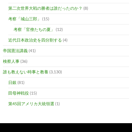
第二次世界大戦の勝者は誰だったのか？
(8)
考察「城山三郎」
(15)
考察「官僚たちの夏」
(12)
近代日本政治史を四分割する
(4)
帝国憲法講義
(41)
検察人事
(36)
誰も教えない時事と教養
(3,130)
日銀
(81)
田母神戦役
(15)
第45回アメリカ大統領選
(1)