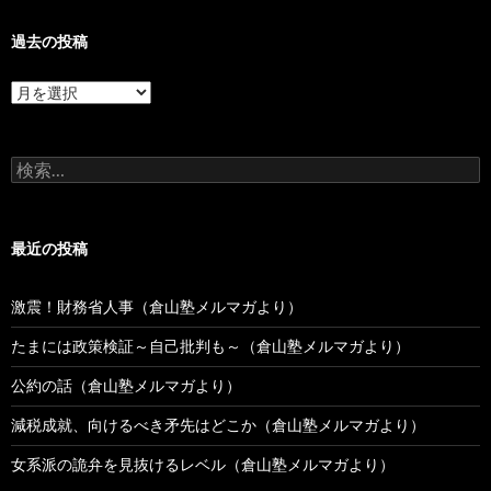
過去の投稿
過
去
の
投
検
稿
索:
最近の投稿
激震！財務省人事（倉山塾メルマガより）
たまには政策検証～自己批判も～（倉山塾メルマガより）
公約の話（倉山塾メルマガより）
減税成就、向けるべき矛先はどこか（倉山塾メルマガより）
女系派の詭弁を見抜けるレベル（倉山塾メルマガより）