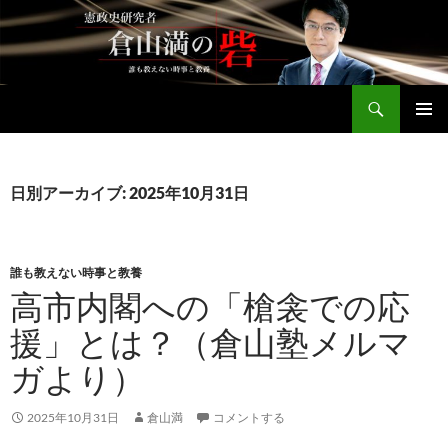
コ
ン
テ
ン
検
ツ
倉山満公式サイト
索
へ
メインメ
ス
ニュー
キ
日別アーカイブ: 2025年10月31日
ッ
プ
誰も教えない時事と教養
高市内閣への「槍衾での応
援」とは？（倉山塾メルマ
ガより）
2025年10月31日
倉山満
コメントする