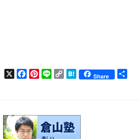
X
F
Pi
Li
C
H
共
Share
ac
nt
n
o
at
有
e
er
e
p
e
b
es
y
n
o
t
Li
a
o
n
k
k