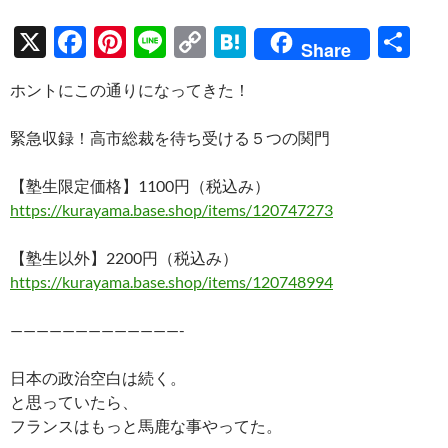
X
F
Pi
Li
C
H
共
Share
ac
nt
n
o
at
有
ホントにこの通りになってきた！
e
er
e
p
e
b
es
y
n
緊急収録！高市総裁を待ち受ける５つの関門
o
t
Li
a
【塾生限定価格】1100円（税込み）
o
n
https://kurayama.base.shop/items/120747273
k
k
【塾生以外】2200円（税込み）
https://kurayama.base.shop/items/120748994
—————————————-
日本の政治空白は続く。
と思っていたら、
フランスはもっと馬鹿な事やってた。