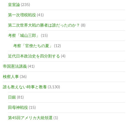
皇室論
(235)
第一次増税戦役
(41)
第二次世界大戦の勝者は誰だったのか？
(8)
考察「城山三郎」
(15)
考察「官僚たちの夏」
(12)
近代日本政治史を四分割する
(4)
帝国憲法講義
(41)
検察人事
(36)
誰も教えない時事と教養
(3,130)
日銀
(81)
田母神戦役
(15)
第45回アメリカ大統領選
(1)