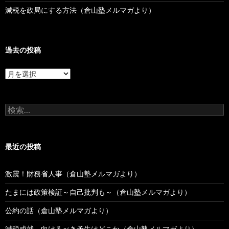
減税を政局にする方法（倉山塾メルマガより）
過去の投稿
過
去
の
投
検
稿
索:
最近の投稿
激震！財務省人事（倉山塾メルマガより）
たまには政策検証～自己批判も～（倉山塾メルマガより）
公約の話（倉山塾メルマガより）
減税成就、向けるべき矛先はどこか（倉山塾メルマガより）