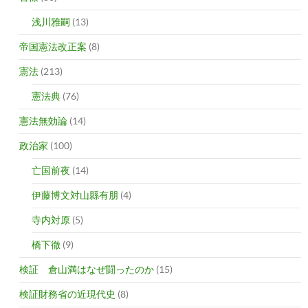
浅川雅嗣
(13)
帝国憲法改正案
(8)
憲法
(213)
憲法典
(76)
憲法無効論
(14)
政治家
(100)
亡国前夜
(14)
伊藤博文対山縣有朋
(4)
寺内対原
(5)
橋下徹
(9)
検証 倉山満はなぜ闘ったのか
(15)
検証財務省の近現代史
(8)