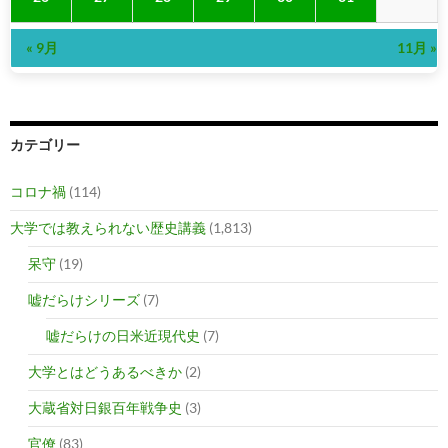
« 9月
11月 »
カテゴリー
コロナ禍
(114)
大学では教えられない歴史講義
(1,813)
呆守
(19)
嘘だらけシリーズ
(7)
嘘だらけの日米近現代史
(7)
大学とはどうあるべきか
(2)
大蔵省対日銀百年戦争史
(3)
官僚
(83)