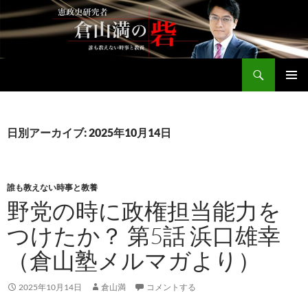
コ
ン
テ
ン
検
ツ
倉山満公式サイト
索
へ
メインメ
ス
ニュー
キ
日別アーカイブ: 2025年10月14日
ッ
プ
誰も教えない時事と教養
野党の時に政権担当能力を
つけたか？ 第5話 浜口雄幸
（倉山塾メルマガより）
2025年10月14日
倉山満
コメントする