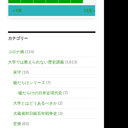
« 9月
11月 »
カテゴリー
コロナ禍
(114)
大学では教えられない歴史講義
(1,813)
呆守
(19)
嘘だらけシリーズ
(7)
嘘だらけの日米近現代史
(7)
大学とはどうあるべきか
(2)
大蔵省対日銀百年戦争史
(3)
官僚
(83)