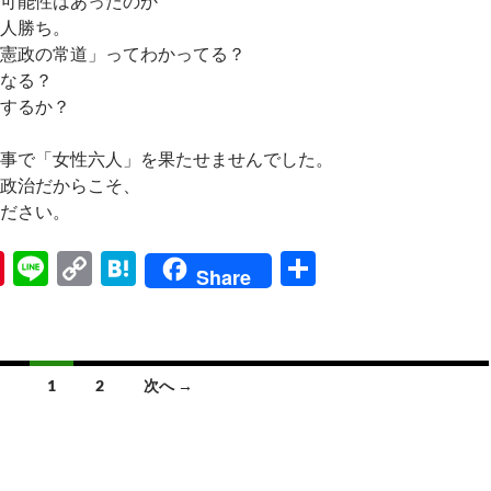
可能性はあったのか
人勝ち。
憲政の常道」ってわかってる？
なる？
するか？
事で「女性六人」を果たせませんでした。
政治だからこそ、
ださい。
Pi
Li
C
H
共
Share
nt
n
o
at
有
er
e
p
e
es
y
n
1
2
次へ →
t
Li
a
n
k