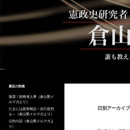
コ
ン
テ
ン
ツ
へ
ス
キ
ッ
プ
検
倉山満公式サイト
索
倉山満の砦～誰も教えない時事と教
最近の投稿
養
激震！財務省人事（倉山塾メ
ルマガより）
日別アーカイブ: 
たまには政策検証～自己批判
も～（倉山塾メルマガより）
公約の話（倉山塾メルマガよ
り）