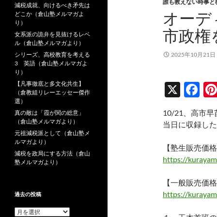
誰も教えない時事と
減税成就、向けるべき矛先は
オーデ
どこか（倉山塾メルマガよ
り）
市政権
女系派の詭弁を見抜けるレベ
ル（倉山塾メルマガより）
シリーズ、高校教育を考える
2025年10月21日
3 英語（倉山塾メルマガよ
り）
【凡事徹底と多文化共生】
X
F
（倉教組リレーエッセー傑作
ac
選）
10/21、高
真の敵は「霞が関の総意」
e
（倉山塾メルマガより）
当日に収録した
b
元祖減税派として（倉山塾メ
ルマガより）
o
【塾生販売価格
減税を政局にする方法（倉山
https://kuraya
o
塾メルマガより）
k
【一般販売価格
https://kuraya
過去の投稿
過