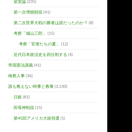
皇室論
(235)
第一次増税戦役
(41)
第二次世界大戦の勝者は誰だったのか？
(8)
考察「城山三郎」
(15)
考察「官僚たちの夏」
(12)
近代日本政治史を四分割する
(4)
帝国憲法講義
(41)
検察人事
(36)
誰も教えない時事と教養
(3,130)
日銀
(81)
田母神戦役
(15)
第45回アメリカ大統領選
(1)