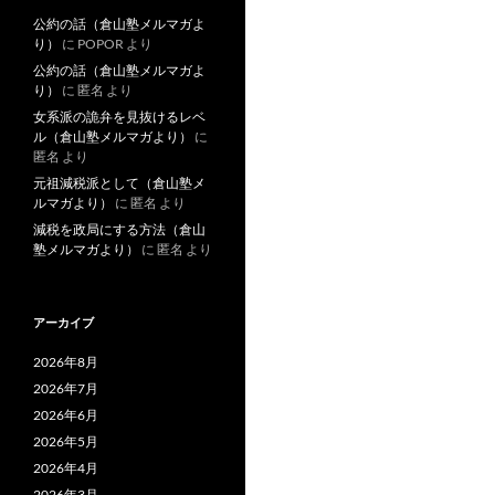
ビ
公約の話（倉山塾メルマガよ
ゲ
り）
に
POPOR
より
公約の話（倉山塾メルマガよ
ー
り）
に
匿名
より
シ
女系派の詭弁を見抜けるレベ
ル（倉山塾メルマガより）
に
ョ
匿名
より
元祖減税派として（倉山塾メ
ン
ルマガより）
に
匿名
より
減税を政局にする方法（倉山
塾メルマガより）
に
匿名
より
アーカイブ
2026年8月
2026年7月
2026年6月
2026年5月
2026年4月
2026年3月