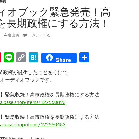
教養
ィオブック緊急発売！高
を長期政権にする方法！
倉山満
コメントする
Pi
Li
C
H
共
Share
nt
n
o
at
有
市早苗政権が誕生したことをうけて、
er
e
p
e
オーディオブックです。
es
y
n
t
Li
a
】緊急収録！高市政権を長期政権にする方法
ma.base.shop/items/122560890
n
k
】緊急収録！高市政権を長期政権にする方法
ma.base.shop/items/122560483