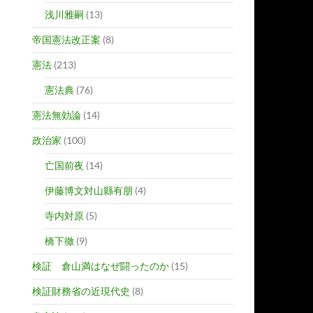
浅川雅嗣
(13)
帝国憲法改正案
(8)
憲法
(213)
憲法典
(76)
憲法無効論
(14)
政治家
(100)
亡国前夜
(14)
伊藤博文対山縣有朋
(4)
寺内対原
(5)
橋下徹
(9)
検証 倉山満はなぜ闘ったのか
(15)
検証財務省の近現代史
(8)