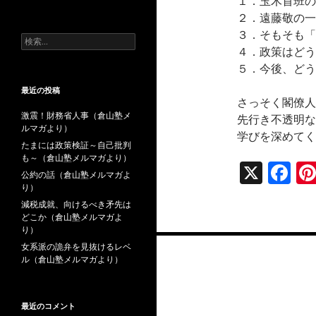
１．玉木首班の
去
２．遠藤敬の一
の
投
３．そもそも「
検
稿
４．政策はどう
索:
５．今後、どう
最近の投稿
さっそく閣僚人
激震！財務省人事（倉山塾メ
先行き不透明な
ルマガより）
学びを深めてく
たまには政策検証～自己批判
も～（倉山塾メルマガより）
X
F
公約の話（倉山塾メルマガよ
ac
り）
減税成就、向けるべき矛先は
e
どこか（倉山塾メルマガよ
り）
b
投
女系派の詭弁を見抜けるレベ
o
ル（倉山塾メルマガより）
稿
o
ナ
k
最近のコメント