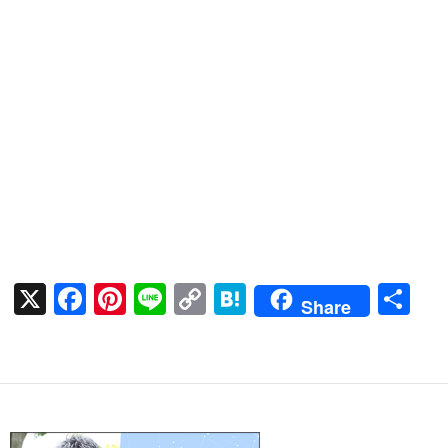
X
F
Pi
Li
C
H
共
Share
ac
nt
n
o
at
有
e
er
e
p
e
b
es
y
n
o
t
Li
a