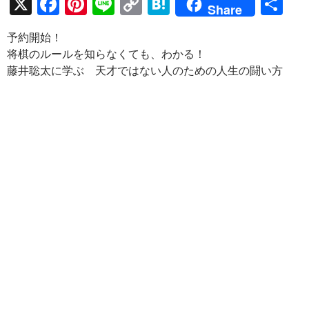
X
F
Pi
Li
C
H
共
Share
ac
nt
n
o
at
有
予約開始！
e
er
e
p
e
将棋のルールを知らなくても、わかる！
b
es
y
n
藤井聡太に学ぶ 天才ではない人のための人生の闘い方
o
t
Li
a
o
n
k
k