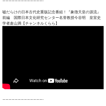
—————————————-
嘘だらけの日本古代史重版記念番組！『象徴天皇の源流』
前編 国際日本文化研究センター名誉教授今谷明 皇室史
学者倉山満【チャンネルくらら】
—————————————-