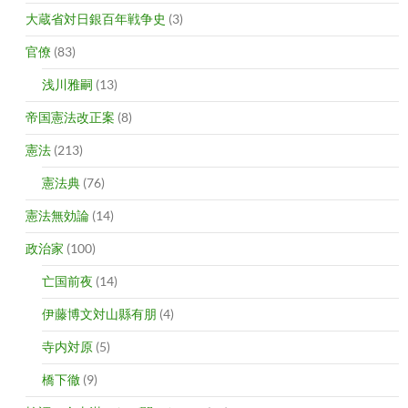
大蔵省対日銀百年戦争史
(3)
官僚
(83)
浅川雅嗣
(13)
帝国憲法改正案
(8)
憲法
(213)
憲法典
(76)
憲法無効論
(14)
政治家
(100)
亡国前夜
(14)
伊藤博文対山縣有朋
(4)
寺内対原
(5)
橋下徹
(9)