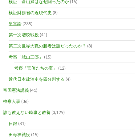
検証 倉山満はなぜ闘ったのか
(15)
検証財務省の近現代史
(8)
皇室論
(235)
第一次増税戦役
(41)
第二次世界大戦の勝者は誰だったのか？
(8)
考察「城山三郎」
(15)
考察「官僚たちの夏」
(12)
近代日本政治史を四分割する
(4)
帝国憲法講義
(41)
検察人事
(36)
誰も教えない時事と教養
(3,129)
日銀
(81)
田母神戦役
(15)