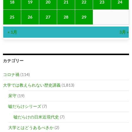
18
19
20
21
22
23
24
25
26
27
28
29
« 1月
3月 »
カテゴリー
コロナ禍
(114)
大学では教えられない歴史講義
(1,813)
呆守
(19)
嘘だらけシリーズ
(7)
嘘だらけの日米近現代史
(7)
大学とはどうあるべきか
(2)