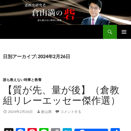
コ
ン
テ
ン
検
ツ
倉山満公式サイト
索
へ
メインメ
ス
ニュー
キ
日別アーカイブ: 2024年2月26日
ッ
プ
誰も教えない時事と教養
【質が先、量が後】（倉教
組リレーエッセー傑作選）
2024年2月26日
倉山満
コメントする