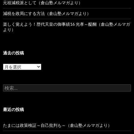
元祖減税派として（倉山塾メルマガより）
減税を政局にする方法（倉山塾メルマガより）
楽しく覚えよう！歴代天皇の御事績16 光孝～醍醐（倉山塾メルマガ
より）
過去の投稿
過
去
の
投
検
稿
索:
最近の投稿
たまには政策検証～自己批判も～（倉山塾メルマガより）