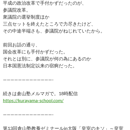
平成の政治改革で手付かずだったのが、
参議院改革。
衆議院の選挙制度ほか
三点セットを終えたところで力尽きたけど、
その中途半端さも、参議院がねじれていたから。
前回お話の通り、
国会改革にも手付かずだった。
それとは別に、参議院が何の為にあるのか
日本国憲法制定以来の宿痾だった。
—————————————-
続きは倉山塾メルマガで。18時配信
https://kurayama-school.com/
—————————————-
第13回倉山塾教養ゼミナールin大阪「皇室のキソ」～皇室