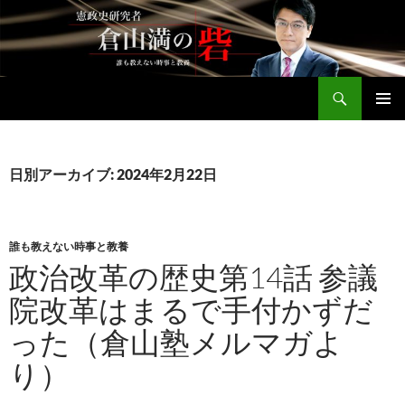
コ
ン
テ
ン
検
ツ
倉山満公式サイト
索
へ
メインメ
ス
ニュー
キ
日別アーカイブ: 2024年2月22日
ッ
プ
誰も教えない時事と教養
政治改革の歴史第14話 参議
院改革はまるで手付かずだ
った（倉山塾メルマガよ
り）