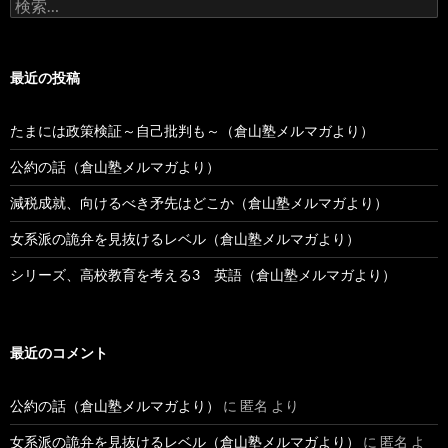
検
稿
索:
最近の投稿
たまには政策検証～自己批判も～（倉山塾メルマガより）
公約の話（倉山塾メルマガより）
減税成就、向けるべき矛先はどこか（倉山塾メルマガより）
女系派の詭弁を見抜けるレベル（倉山塾メルマガより）
シリーズ、高校教育を考える3 英語（倉山塾メルマガより）
最近のコメント
公約の話（倉山塾メルマガより）
に
匿名
より
女系派の詭弁を見抜けるレベル（倉山塾メルマガより）
に
匿名
よ