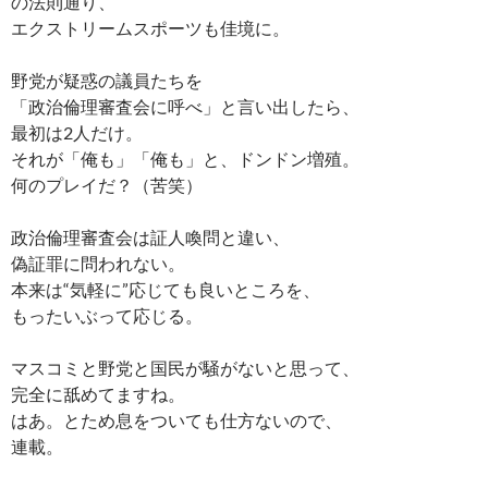
の法則通り、
エクストリームスポーツも佳境に。
野党が疑惑の議員たちを
「政治倫理審査会に呼べ」と言い出したら、
最初は2人だけ。
それが「俺も」「俺も」と、ドンドン増殖。
何のプレイだ？（苦笑）
政治倫理審査会は証人喚問と違い、
偽証罪に問われない。
本来は“気軽に”応じても良いところを、
もったいぶって応じる。
マスコミと野党と国民が騒がないと思って、
完全に舐めてますね。
はあ。とため息をついても仕方ないので、
連載。