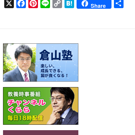
X
F
Pi
Li
C
H
共
Share
ac
nt
n
o
at
有
e
er
e
p
e
b
es
y
n
o
t
Li
a
o
n
k
k