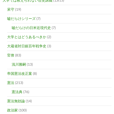
大学では教えられない歴史講義
(1,813)
呆守
(19)
嘘だらけシリーズ
(7)
嘘だらけの日米近現代史
(7)
大学とはどうあるべきか
(2)
大蔵省対日銀百年戦争史
(3)
官僚
(83)
浅川雅嗣
(13)
帝国憲法改正案
(8)
憲法
(213)
憲法典
(76)
憲法無効論
(14)
政治家
(100)