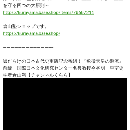
を守る四つの大原則～
https://kurayama.base.shop/items/78687211
倉山塾ショップです。
https://kurayama.base.shop/
—————————————-
嘘だらけの日本古代史重版記念番組！『象徴天皇の源流』
前編 国際日本文化研究センター名誉教授今谷明 皇室史
学者倉山満【チャンネルくらら】