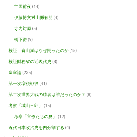
亡国前夜
(14)
伊藤博文対山縣有朋
(4)
寺内対原
(5)
橋下徹
(9)
検証 倉山満はなぜ闘ったのか
(15)
検証財務省の近現代史
(8)
皇室論
(235)
第一次増税戦役
(41)
第二次世界大戦の勝者は誰だったのか？
(8)
考察「城山三郎」
(15)
考察「官僚たちの夏」
(12)
近代日本政治史を四分割する
(4)