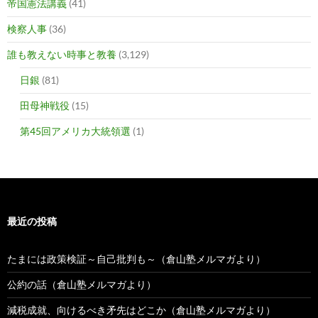
帝国憲法講義
(41)
検察人事
(36)
誰も教えない時事と教養
(3,129)
日銀
(81)
田母神戦役
(15)
第45回アメリカ大統領選
(1)
最近の投稿
たまには政策検証～自己批判も～（倉山塾メルマガより）
公約の話（倉山塾メルマガより）
減税成就、向けるべき矛先はどこか（倉山塾メルマガより）