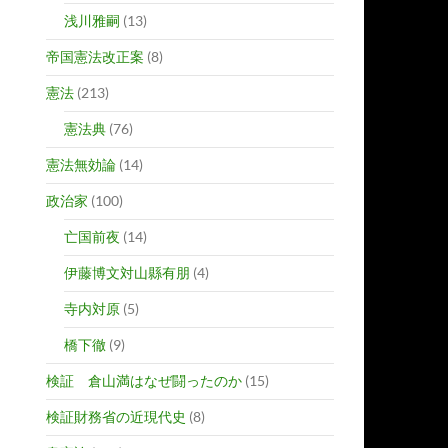
浅川雅嗣
(13)
帝国憲法改正案
(8)
憲法
(213)
憲法典
(76)
憲法無効論
(14)
政治家
(100)
亡国前夜
(14)
伊藤博文対山縣有朋
(4)
寺内対原
(5)
橋下徹
(9)
検証 倉山満はなぜ闘ったのか
(15)
検証財務省の近現代史
(8)