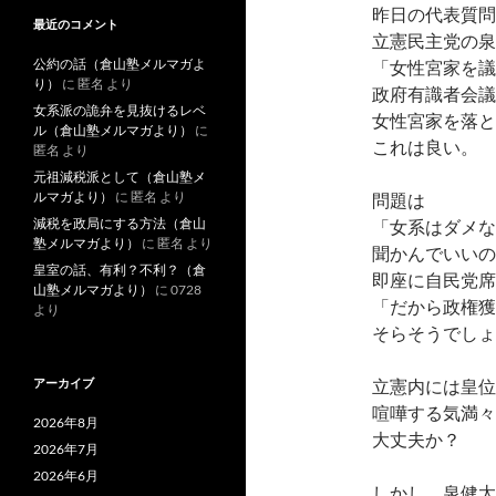
昨日の代表質問
最近のコメント
立憲民主党の泉
公約の話（倉山塾メルマガよ
「女性宮家を議
り）
に
匿名
より
政府有識者会議
女系派の詭弁を見抜けるレベ
女性宮家を落と
ル（倉山塾メルマガより）
に
これは良い。
匿名
より
元祖減税派として（倉山塾メ
ルマガより）
に
匿名
より
問題は
減税を政局にする方法（倉山
「女系はダメな
塾メルマガより）
に
匿名
より
聞かんでいいの
皇室の話、有利？不利？（倉
即座に自民党席
山塾メルマガより）
に
0728
「だから政権獲
より
そらそうでしょ
アーカイブ
立憲内には皇位
喧嘩する気満々
2026年8月
大丈夫か？
2026年7月
2026年6月
しかし、泉健太