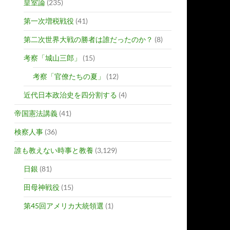
皇室論
(235)
第一次増税戦役
(41)
第二次世界大戦の勝者は誰だったのか？
(8)
考察「城山三郎」
(15)
考察「官僚たちの夏」
(12)
近代日本政治史を四分割する
(4)
帝国憲法講義
(41)
検察人事
(36)
誰も教えない時事と教養
(3,129)
日銀
(81)
田母神戦役
(15)
第45回アメリカ大統領選
(1)