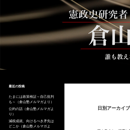
コ
ン
テ
ン
ツ
へ
ス
キ
ッ
プ
検
倉山満公式サイト
索
倉山満の砦～誰も教えない時事と教
最近の投稿
養
たまには政策検証～自己批判
も～（倉山塾メルマガより）
日別アーカイブ: 
公約の話（倉山塾メルマガよ
り）
減税成就、向けるべき矛先は
どこか（倉山塾メルマガよ