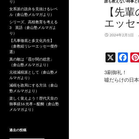
誰も教えない時事と
り）
【先輩
女系派の詭弁を見抜けるレベ
ル（倉山塾メルマガより）
エッセ
シリーズ、高校教育を考える
3 英語（倉山塾メルマガよ
り）
2024年2月1日
【凡事徹底と多文化共生】
（倉教組リレーエッセー傑作
選）
X
F
真の敵は「霞が関の総意」
ac
（倉山塾メルマガより）
3刷御礼！
元祖減税派として（倉山塾メ
e
ルマガより）
噓だらけの日本
b
減税を政局にする方法（倉山
塾メルマガより）
o
楽しく覚えよう！歴代天皇の
o
御事績16 光孝～醍醐（倉山塾
メルマガより）
k
過去の投稿