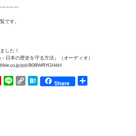
—————-
覧です。
ました！
論 – 日本の歴史を守る方法』（オーディオ）
udible.co.jp/pd/B0BWRYGH6H
Pi
Li
C
H
共
Share
nt
n
o
at
有
er
e
p
e
es
y
n
t
Li
a
n