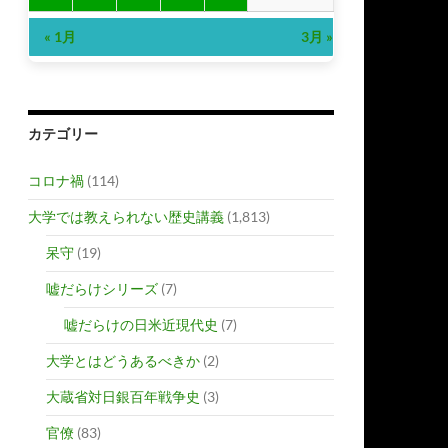
« 1月
3月 »
カテゴリー
コロナ禍
(114)
大学では教えられない歴史講義
(1,813)
呆守
(19)
嘘だらけシリーズ
(7)
嘘だらけの日米近現代史
(7)
大学とはどうあるべきか
(2)
大蔵省対日銀百年戦争史
(3)
官僚
(83)