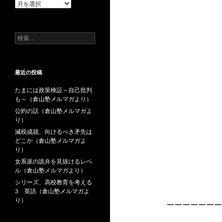
過
去
の
投
検
稿
索:
最近の投稿
たまには政策検証～自己批判
も～（倉山塾メルマガより）
公約の話（倉山塾メルマガよ
り）
減税成就、向けるべき矛先は
どこか（倉山塾メルマガよ
り）
女系派の詭弁を見抜けるレベ
ル（倉山塾メルマガより）
シリーズ、高校教育を考える
3 英語（倉山塾メルマガよ
り）
ーーーーーーー