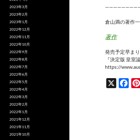
————————
2023年3月
2023年2月
倉山満の著作一
2023年1月
2022年12月
著作
2022年11月
2022年10月
発売予定早まり
2022年9月
『決定版 皇室
2022年8月
https://www.a
2022年7月
2022年6月
X
F
2022年5月
2022年4月
ac
2022年3月
e
2022年2月
b
2022年1月
2021年12月
o
2021年11月
o
2021年10月