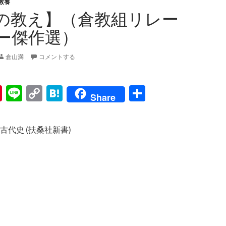
教養
の教え】（倉教組リレー
ー傑作選）
倉山満
コメントする
Pi
Li
C
H
共
Share
nt
n
o
at
有
er
e
p
e
古代史 (扶桑社新書)
es
y
n
t
Li
a
n
k