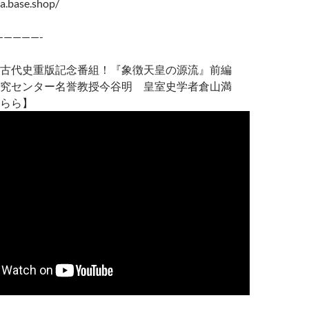
a.base.shop/
—————-
本古代史重版記念番組！『象徴天皇の源流』前編
究センター名誉教授今谷明 皇室史学者倉山満
らら】