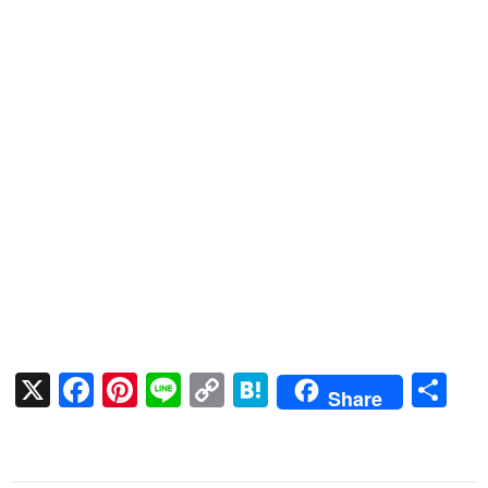
X
F
Pi
Li
C
H
共
Share
ac
nt
n
o
at
有
e
er
e
p
e