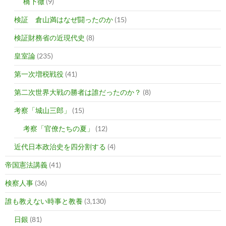
橋下徹
(9)
検証 倉山満はなぜ闘ったのか
(15)
検証財務省の近現代史
(8)
皇室論
(235)
第一次増税戦役
(41)
第二次世界大戦の勝者は誰だったのか？
(8)
考察「城山三郎」
(15)
考察「官僚たちの夏」
(12)
近代日本政治史を四分割する
(4)
帝国憲法講義
(41)
検察人事
(36)
誰も教えない時事と教養
(3,130)
日銀
(81)