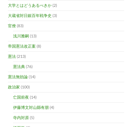
大学とはどうあるべきか
(2)
大蔵省対日銀百年戦争史
(3)
官僚
(83)
浅川雅嗣
(13)
帝国憲法改正案
(8)
憲法
(213)
憲法典
(76)
憲法無効論
(14)
政治家
(100)
亡国前夜
(14)
伊藤博文対山縣有朋
(4)
寺内対原
(5)