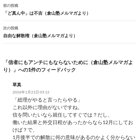
b
es
y
n
投
前の投稿
o
t
Li
a
稿
「ど真ん中」は不吉（倉山塾メルマガより）
o
n
ナ
次の投稿
k
k
ビ
自由な解散権（倉山塾メルマガより）
ゲ
ー
「信者にもアンチにもならないために（倉山塾メルマガよ
シ
り）」への1件のフィードバック
ョ
草真
ン
2026年1月21日 03:12
「総理がやると言ったらやる」
これ以外に理由がないですね。
信を問いたいなら就任してすぐでは？だし、
働いた結果と外交日程があったからなら12月にしてお
けば？で、
1月後半での解散に何の意味があるのかよく分からない