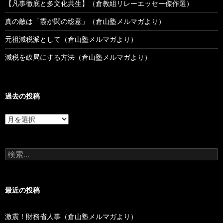
【凡事徹底と多文化共生】（倉教組リレーエッセー傑作選）
真の敵は「霞が関の総意」（倉山塾メルマガより）
元祖減税派として（倉山塾メルマガより）
減税を政局にする方法（倉山塾メルマガより）
過去の投稿
過
去
の
投
検
稿
索:
最近の投稿
激震！財務省人事（倉山塾メルマガより）