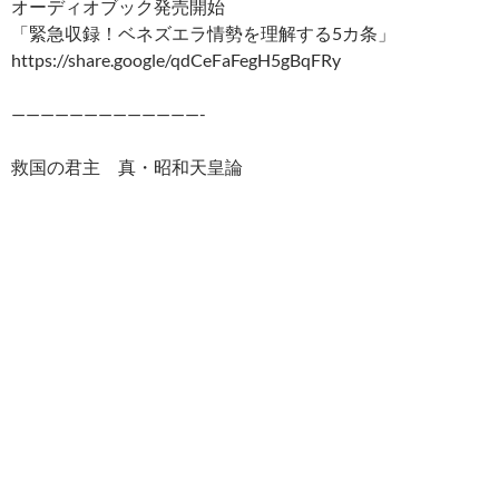
オーディオブック発売開始
e
er
e
p
e
「緊急収録！ベネズエラ情勢を理解する5カ条」
b
es
y
n
https://share.google/qdCeFaFegH5gBqFRy
o
t
Li
a
—————————————-
o
n
k
k
救国の君主 真・昭和天皇論