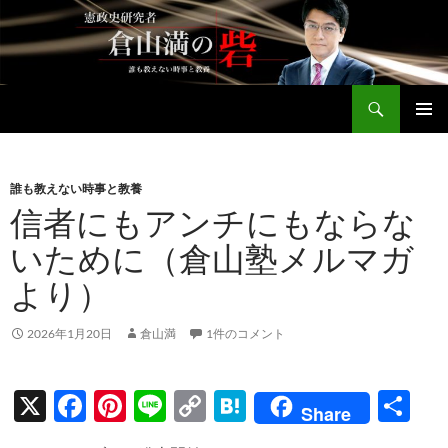
コ
ン
テ
ン
検
ツ
倉山満公式サイト
索
へ
メインメ
ス
ニュー
キ
誰も教えない時事と教養
ッ
信者にもアンチにもならな
プ
いために（倉山塾メルマガ
より）
2026年1月20日
倉山満
1件のコメント
X
F
Pi
Li
C
H
共
Share
ac
nt
n
o
at
有