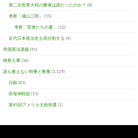
第二次世界大戦の勝者は誰だったのか？
(8)
考察「城山三郎」
(15)
考察「官僚たちの夏」
(12)
近代日本政治史を四分割する
(4)
帝国憲法講義
(41)
検察人事
(36)
誰も教えない時事と教養
(3,129)
日銀
(81)
田母神戦役
(15)
第45回アメリカ大統領選
(1)