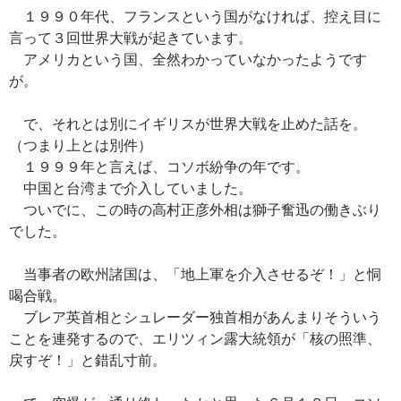
１９９０年代、フランスという国がなければ、控え目に
言って３回世界大戦が起きています。
アメリカという国、全然わかっていなかったようです
が。
で、それとは別にイギリスが世界大戦を止めた話を。
（つまり上とは別件）
１９９９年と言えば、コソボ紛争の年です。
中国と台湾まで介入していました。
ついでに、この時の高村正彦外相は獅子奮迅の働きぶり
でした。
当事者の欧州諸国は、「地上軍を介入させるぞ！」と恫
喝合戦。
ブレア英首相とシュレーダー独首相があんまりそういう
ことを連発するので、エリツィン露大統領が「核の照準、
戻すぞ！」と錯乱寸前。