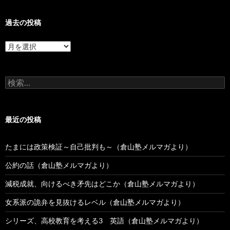
過去の投稿
過
去
の
投
検
稿
索:
最近の投稿
たまには政策検証～自己批判も～（倉山塾メルマガより）
公約の話（倉山塾メルマガより）
減税成就、向けるべき矛先はどこか（倉山塾メルマガより）
女系派の詭弁を見抜けるレベル（倉山塾メルマガより）
シリーズ、高校教育を考える3 英語（倉山塾メルマガより）