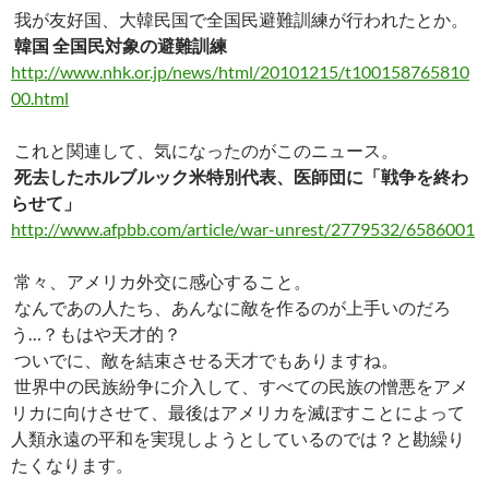
ac
nt
n
o
at
有
我が友好国、大韓民国で全国民避難訓練が行われたとか。
e
er
e
p
e
韓国 全国民対象の避難訓練
b
es
y
n
http://www.nhk.or.jp/news/html/20101215/t100158765810
o
t
Li
a
00.html
o
n
これと関連して、気になったのがこのニュース。
k
k
死去したホルブルック米特別代表、医師団に「戦争を終わ
らせて」
http://www.afpbb.com/article/war-unrest/2779532/6586001
常々、アメリカ外交に感心すること。
なんであの人たち、あんなに敵を作るのが上手いのだろ
う…？もはや天才的？
ついでに、敵を結束させる天才でもありますね。
世界中の民族紛争に介入して、すべての民族の憎悪をアメ
リカに向けさせて、最後はアメリカを滅ぼすことによって
人類永遠の平和を実現しようとしているのでは？と勘繰り
たくなります。