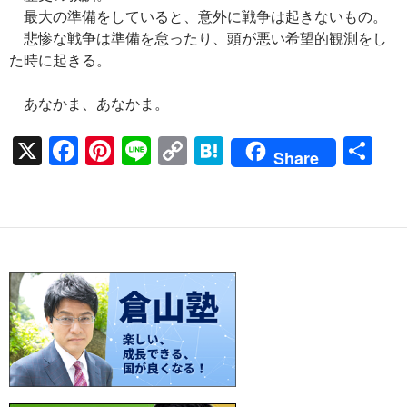
最大の準備をしていると、意外に戦争は起きないもの。
悲惨な戦争は準備を怠ったり、頭が悪い希望的観測をし
た時に起きる。
あなかま、あなかま。
X
F
Pi
Li
C
H
共
Share
ac
nt
n
o
at
有
e
er
e
p
e
b
es
y
n
o
t
Li
a
o
n
k
k