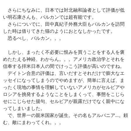
さらにちなみに、日本では対北融和論者として評価が低
い明石康さんも、バルカンでは超有能です。
さらについでに、田中真紀子外務大臣もバルカンを訪問
した時は借りてきた猫のようにおとなしかったです。
恐るべし、バルカン。。。
しかし、まったく不必要に恨みを買うことをする人を褒
めたたえる神経、わからん。。。アメリカ政治学とそれを
信奉する拝米日本人の間でけっこう評価が高いのですね。
デイトン合意の評価は、言いだすとそれだけで膨大なエ
ッセイになってしまうのでやめますが、簡単に言えば、ま
ったく現地の事情を理解していないアメリカがセルビアや
ロシアを挑発するようなことをしまくって、事態をこじら
せにこじらせた揚句、セルビアが親露だけでなく親中にな
ってしまいました。
で、世界一の親米国家が誕生。その名もアルバニア…。頼
む、敵にまわってくれ。。。