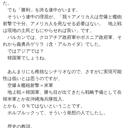
た。
でも「勝利」を誇る連中がいます。
そういう連中の理屈が、「我々アメリカ人は空爆と艦砲
射撃で十分。アメリカ人を死なせる必要はない。 地上戦
は現地の土民どもにやらせれば良い」です。
バルカンでは、クロアチア政府軍やボスニア政府軍、そ
れから義勇兵ゲリラ（含・アルカイダ）でした。
ではアジアでは？
韓国軍でしょうね。
あんまりにも稚拙なシナリオなので、さすがに実現可能
性は低いとは思うのですが、
空爆＆艦砲射撃＝米軍
地上戦＝韓国軍、勝ち目が出てきたら戦略予備として在
韓米軍とか在沖縄海兵隊投入、
とかも、０％ではないということです。
ホルブルックって、そういう発想の人でしたし。
歴史の教訓。