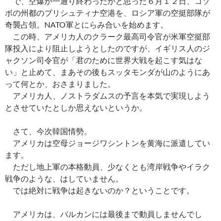
で、空爆が一通り終わったかと思った６月１２日、コソ
ボの州都のプリシュティナ空港を、ロシア軍の空挺部隊が
奇襲占領。NATO軍とにらみ合いを始めます。
この時、アメリカ人のクラーク最高司令官が米軍空挺部
隊投入により阻止しようとしたのですが、イギリス人のジ
ャクソン司令官が「君のために世界大戦を起こす気はな
い」と止めて、まあその後もスッタモンダが山のようにあ
って何とか、おさまりました。
アメリカ人、ノストラダムスの予言を本気で実現しよう
とさせていたとしか思えないというか。
さて、今次韓国情勢。
アメリカは空母ジョージワシントンを黄海に派遣してい
ます。
ただし地上軍の本格動員、少なくとも湾岸戦争やイラク
戦争のような、はしていません。
では絶対に戦争は起きないのか？ということです。
アメリカは、バルカンには最後まで動員しませんでし