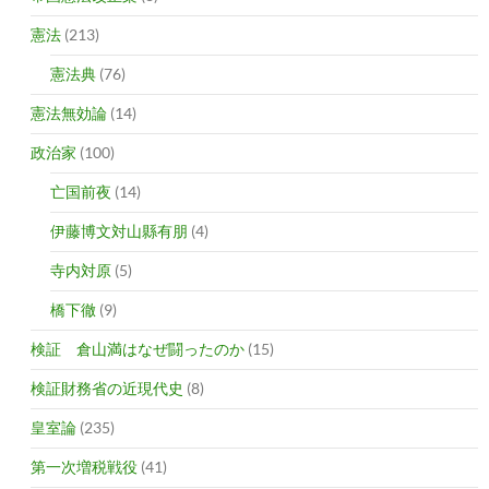
憲法
(213)
憲法典
(76)
憲法無効論
(14)
政治家
(100)
亡国前夜
(14)
伊藤博文対山縣有朋
(4)
寺内対原
(5)
橋下徹
(9)
検証 倉山満はなぜ闘ったのか
(15)
検証財務省の近現代史
(8)
皇室論
(235)
第一次増税戦役
(41)