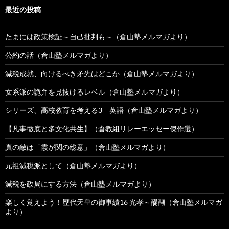
最近の投稿
たまには政策検証～自己批判も～（倉山塾メルマガより）
公約の話（倉山塾メルマガより）
減税成就、向けるべき矛先はどこか（倉山塾メルマガより）
女系派の詭弁を見抜けるレベル（倉山塾メルマガより）
シリーズ、高校教育を考える3 英語（倉山塾メルマガより）
【凡事徹底と多文化共生】（倉教組リレーエッセー傑作選）
真の敵は「霞が関の総意」（倉山塾メルマガより）
元祖減税派として（倉山塾メルマガより）
減税を政局にする方法（倉山塾メルマガより）
楽しく覚えよう！歴代天皇の御事績16 光孝～醍醐（倉山塾メルマガ
より）