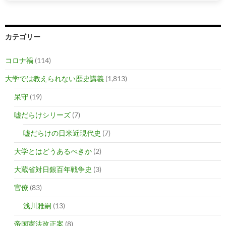
カテゴリー
コロナ禍
(114)
大学では教えられない歴史講義
(1,813)
呆守
(19)
嘘だらけシリーズ
(7)
嘘だらけの日米近現代史
(7)
大学とはどうあるべきか
(2)
大蔵省対日銀百年戦争史
(3)
官僚
(83)
浅川雅嗣
(13)
帝国憲法改正案
(8)