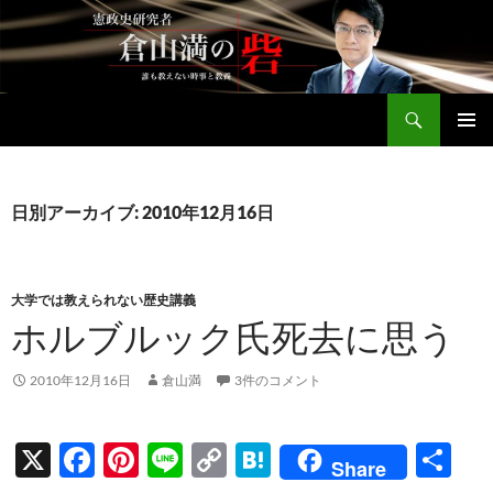
コ
ン
テ
ン
検
ツ
倉山満公式サイト
索
へ
メインメ
ス
ニュー
キ
日別アーカイブ: 2010年12月16日
ッ
プ
大学では教えられない歴史講義
ホルブルック氏死去に思う
2010年12月16日
倉山満
3件のコメント
X
F
Pi
Li
C
H
共
Share