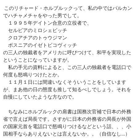
このリチャード・ホルブルックって、私の中ではバルカン
でハチャメチャをやった男でして。
１９９５年デイトン合意の立役者で、
セルビアのミロシェビッチ
クロアチアのトゥウジマン
ボスニアのイゼトビコヴィッチ
の三人の独裁者をアメリカに呼びつけて、和平を実現した
ということになっていますが。
私の手元の資料によると、この三人の独裁者を電話口で
何度も怒鳴りつけたとか。
１１月１日には間違いなくそういうことをしています
が、まあ他の日の態度も推して知るべしでしょう。それを
自慢にしていたような方なので。
ちなみにホルブルックの肩書は国務次官補で日本の外務
省で言えば局長です。さすがに日本の外務省の局長が外国
の国家元首を電話口で怒鳴りつけるなどという話、、、小
国相手ならありえないとは言えないか。。（自信なし…）