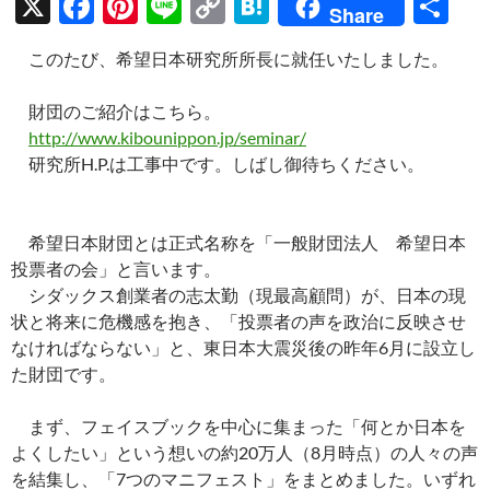
X
F
Pi
Li
C
H
共
Share
ac
nt
n
o
at
有
このたび、希望日本研究所所長に就任いたしました。
e
er
e
p
e
b
es
y
n
財団のご紹介はこちら。
o
t
Li
a
http://www.kibounippon.jp/seminar/
研究所H.P.は工事中です。しばし御待ちください。
o
n
k
k
希望日本財団とは正式名称を「一般財団法人 希望日本
投票者の会」と言います。
シダックス創業者の志太勤（現最高顧問）が、日本の現
状と将来に危機感を抱き、「投票者の声を政治に反映させ
なければならない」と、東日本大震災後の昨年6月に設立し
た財団です。
まず、フェイスブックを中心に集まった「何とか日本を
よくしたい」という想いの約20万人（8月時点）の人々の声
を結集し、「7つのマニフェスト」をまとめました。いずれ