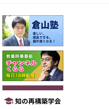
o
n
ナ
k
k
ビ
ゲ
ー
シ
ョ
ン