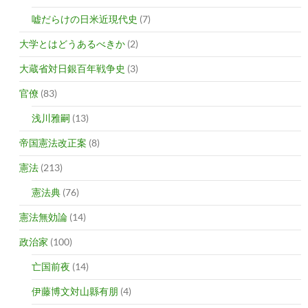
嘘だらけの日米近現代史
(7)
大学とはどうあるべきか
(2)
大蔵省対日銀百年戦争史
(3)
官僚
(83)
浅川雅嗣
(13)
帝国憲法改正案
(8)
憲法
(213)
憲法典
(76)
憲法無効論
(14)
政治家
(100)
亡国前夜
(14)
伊藤博文対山縣有朋
(4)