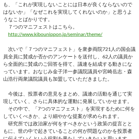
も、「これが実現しないことには日本が良くならないので
はないか」「なぜこれを実現してくれないのか」と思うよ
うなことばかりです。
７つのマニフェストはこちら。
http://www.kibounippon.jp/seminar/theme/
次いで「７つのマニフェスト」を衆参両院721人の国会議
員全員に賛成か否かのアンケートを送付し、62人の議員か
ら全面的に賛成のご回答を得て、議連を結成する動きにな
っています。おなじみ金子洋一参議院議員や宮崎岳志・森
山浩行両衆議院議員も加盟していただきました。
今後は、投票者の意見をまとめ、議連の活動を通じて実
現していく、さらに具体的な運動に発展していかせます。
その中で、「7つのマニフェスト」を実現するために何を
していくべきか、より細やかな提案が求められます。
研究所では政治家が何をすべきかという政策の提言とと
もに、世の中で起きていることの何が問題なのかを投票者
に伝えていくという役割を果たしていきたいと思います。