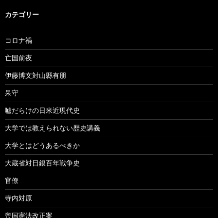
カテゴリー
コロナ禍
亡国前夜
伊藤博文対山縣有朋
呆守
嘘だらけの日米近現代史
大学では教えられない歴史講義
大学とはどうあるべきか
大蔵省対日銀百年戦争史
官僚
寺内対原
帝国憲法改正案