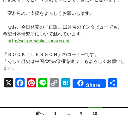
変わらぬご支援をよろしくお願いします。
なお、今日発売の『正論』12月号のインタビューでも、
希望日本研究所について触れています。
http://seiron-sankei.com/recent
「ＢＯＯＫ・ＬＥＳＳＯＮ」のコーナーです。
「そして歴史は中国?対決?政権を選ぶ」もよろしくお願いし
ます。
X
F
Pi
Li
C
H
共
Share
ac
nt
n
o
at
有
e
er
e
p
e
b
es
y
n
投
← 前へ
1
…
9
10
o
t
Li
a
稿