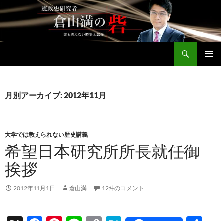
コ
ン
テ
ン
検
ツ
倉山満公式サイト
索
へ
メインメ
ス
ニュー
キ
月別アーカイブ: 2012年11月
ッ
プ
大学では教えられない歴史講義
希望日本研究所所長就任御
挨拶
2012年11月1日
倉山満
12件のコメント