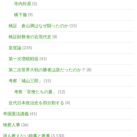
寺内対原
(5)
橋下徹
(9)
検証 倉山満はなぜ闘ったのか
(15)
検証財務省の近現代史
(8)
皇室論
(235)
第一次増税戦役
(41)
第二次世界大戦の勝者は誰だったのか？
(8)
考察「城山三郎」
(15)
考察「官僚たちの夏」
(12)
近代日本政治史を四分割する
(4)
帝国憲法講義
(41)
検察人事
(36)
誰も教えない時事と教養
(3,130)