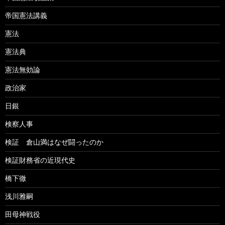
帝国憲法講義
憲法
憲法典
憲法無効論
政治家
日銀
検察人事
検証 倉山満はなぜ闘ったのか
検証財務省の近現代史
橋下徹
浅川雅嗣
田母神戦役