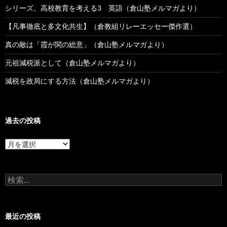
シリーズ、高校教育を考える3 英語（倉山塾メルマガより）
【凡事徹底と多文化共生】（倉教組リレーエッセー傑作選）
真の敵は「霞が関の総意」（倉山塾メルマガより）
元祖減税派として（倉山塾メルマガより）
減税を政局にする方法（倉山塾メルマガより）
過去の投稿
過
去
の
投
検
稿
索:
最近の投稿