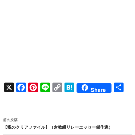
X
F
Pi
Li
C
H
共
Share
ac
nt
n
o
at
有
e
er
e
p
e
b
es
y
n
投
前の投稿
o
t
Li
a
稿
【税のクリアファイル】（倉教組リレーエッセー傑作選）