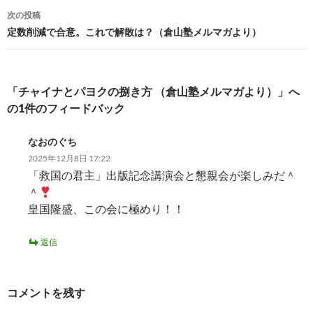
o
n
ナ
次の投稿
k
k
ビ
定数削減で合意。これで解散は？（倉山塾メルマガより）
ゲ
ー
「チャイナとパヨクの捌き方 （倉山塾メルマガより）」へ
シ
の1件のフィードバック
ョ
なおのぐち
ン
2025年12月8日 17:22
「救国の君主」出版記念講演会と懇親会が楽しみだ＾
＾
皇国隆盛、この会に極めり！！
返信
コメントを残す