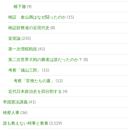
橋下徹
(9)
検証 倉山満はなぜ闘ったのか
(15)
検証財務省の近現代史
(8)
皇室論
(235)
第一次増税戦役
(41)
第二次世界大戦の勝者は誰だったのか？
(8)
考察「城山三郎」
(15)
考察「官僚たちの夏」
(12)
近代日本政治史を四分割する
(4)
帝国憲法講義
(41)
検察人事
(36)
誰も教えない時事と教養
(3,129)