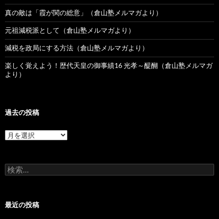
真の敵は「霞が関の総意」（倉山塾メルマガより）
元祖減税派として（倉山塾メルマガより）
減税を政局にする方法（倉山塾メルマガより）
楽しく覚えよう！歴代天皇の御事績16 光孝～醍醐（倉山塾メルマガ
より）
過去の投稿
過
去
の
投
検
稿
索:
最近の投稿