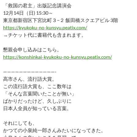
b
es
y
n
「救国の君主」出版記念講演会
o
t
Li
a
12月14日（日) 15:30～
東京都新宿区下宮比町３−２ 飯田橋スクエアビル 3階
o
n
https://kyukoku-no-kunsyu.peatix.com/
k
k
→チケット代に書籍代も含まれます。
懇親会申し込みはこちら。
https://konshinkai-kyukoku-no-kunsyu.peatix.com/
—————————————-
高市さん、流行語大賞。
この流行語大賞も、ここ数年は
「そんな言葉聞いたことが無い」
ばかりだったけど、久しぶりに
日本人全員が知っている言葉。
それにしても、
かつての小泉純一郎さんみたいになってきた。