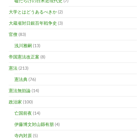
嘘だらけの日米近現代史
(7)
大学とはどうあるべきか
(2)
大蔵省対日銀百年戦争史
(3)
官僚
(83)
浅川雅嗣
(13)
帝国憲法改正案
(8)
憲法
(213)
憲法典
(76)
憲法無効論
(14)
政治家
(100)
亡国前夜
(14)
伊藤博文対山縣有朋
(4)
寺内対原
(5)