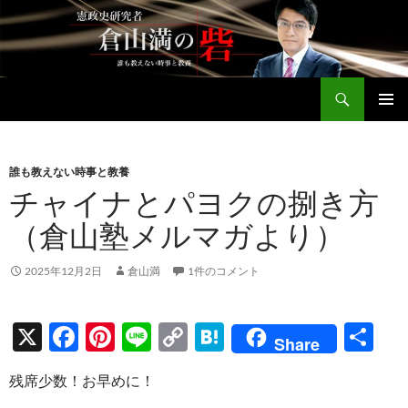
コ
ン
テ
ン
検
ツ
倉山満公式サイト
索
へ
メインメ
ス
ニュー
キ
誰も教えない時事と教養
ッ
チャイナとパヨクの捌き方
プ
（倉山塾メルマガより）
2025年12月2日
倉山満
1件のコメント
X
F
Pi
Li
C
H
共
Share
ac
nt
n
o
at
有
残席少数！お早めに！
e
er
e
p
e