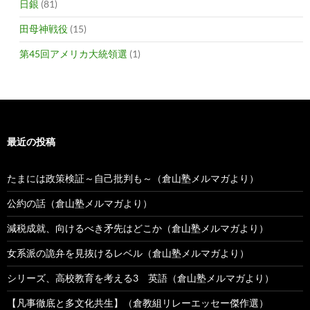
日銀
(81)
田母神戦役
(15)
第45回アメリカ大統領選
(1)
最近の投稿
たまには政策検証～自己批判も～（倉山塾メルマガより）
公約の話（倉山塾メルマガより）
減税成就、向けるべき矛先はどこか（倉山塾メルマガより）
女系派の詭弁を見抜けるレベル（倉山塾メルマガより）
シリーズ、高校教育を考える3 英語（倉山塾メルマガより）
【凡事徹底と多文化共生】（倉教組リレーエッセー傑作選）