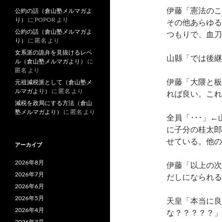
伊藤「憲法のこ
公約の話（倉山塾メルマガよ
り）
に
POPOR
より
その他あらゆる
公約の話（倉山塾メルマガよ
つもりで、血刀
り）
に
匿名
より
女系派の詭弁を見抜けるレベ
山縣「では後継
ル（倉山塾メルマガより）
に
匿名
より
伊藤「大隈と板
元祖減税派として（倉山塾メ
ルマガより）
に
匿名
より
れば良い。これ
減税を政局にする方法（倉山
塾メルマガより）
に
匿名
より
全員「･･･」
に子分の桂太郎
せている。他の
アーカイブ
2026年8月
伊藤「以上の次
2026年7月
だしになられる
2026年6月
2026年5月
天皇「本当に良
2026年4月
な？？？？？」
2026年3月