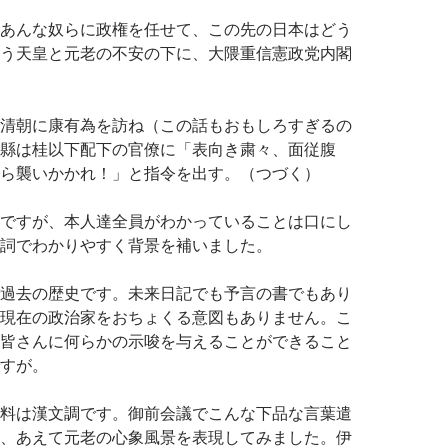
あんな奴らに政権を任せて、この先の日本はどう
う天皇と元老の不安の下に、大隈重信憲政党内閣
清朝に康有為を訪ね（この話もおもしろすぎるの
縣は桂以下配下の官僚に「表向き粛々、面従腹
ら襲いかかれ！」と指令を出す。
（つづく）
ですが、本人達全員がわかっていることは口にし
詞でわかりやすく背景を補いました。
過去の歴史です。未来日記でも予言の書でもあり
現在の政治家をおちょくる意図もありません。こ
皆さんに何らかの示唆を与えることができること
すが。
料は漢文調です。御前会議でこんな下品な言葉遣
、あえて元老の心象風景を表現してみました。伊