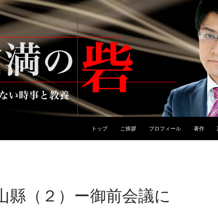
トップ
ご挨拶
プロフィール
著作
山縣（２）ー御前会議に