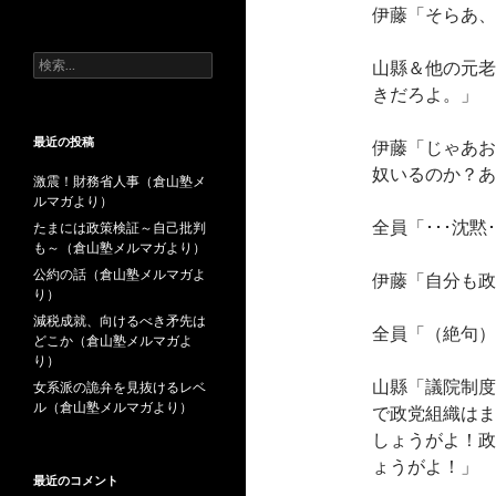
去
伊藤「そらあ、
の
投
検
山縣＆他の元老
稿
索:
きだろよ。」
最近の投稿
伊藤「じゃあお
奴いるのか？あ
激震！財務省人事（倉山塾メ
ルマガより）
全員「･･･沈黙･
たまには政策検証～自己批判
も～（倉山塾メルマガより）
公約の話（倉山塾メルマガよ
伊藤「自分も政
り）
減税成就、向けるべき矛先は
全員「（絶句）
どこか（倉山塾メルマガよ
り）
山縣「議院制度
女系派の詭弁を見抜けるレベ
ル（倉山塾メルマガより）
で政党組織はま
しょうがよ！政
ょうがよ！」
最近のコメント