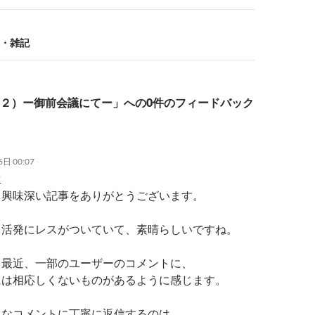
n
k
・雑記
２）ー御前会議にてー」への0件のフィードバック
日 00:07
生
、興味深い記事をありがとうございます。
、活発にレスがついていて、素晴らしいですね。
、最近、一部のユーザーのコメントに、
には相応しくないものがあるように感じます。
うなコメントに丁寧に返信するのは、