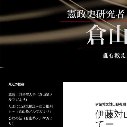
コ
ン
テ
ン
ツ
へ
ス
キ
ッ
プ
検
倉山満公式サイト
索
倉山満の砦～誰も教えない時事と教
最近の投稿
養
激震！財務省人事（倉山塾メ
ルマガより）
伊藤博文対山縣有朋
たまには政策検証～自己批判
伊藤対
も～（倉山塾メルマガより）
公約の話（倉山塾メルマガよ
てー
り）