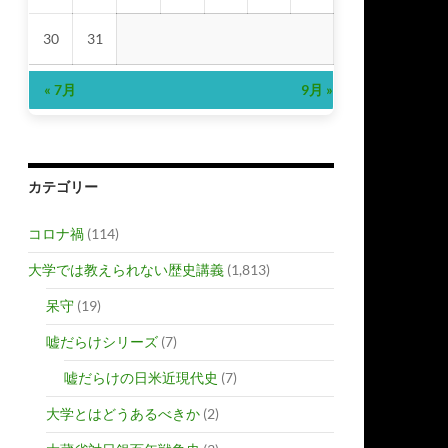
30
31
« 7月
9月 »
カテゴリー
コロナ禍
(114)
大学では教えられない歴史講義
(1,813)
呆守
(19)
嘘だらけシリーズ
(7)
嘘だらけの日米近現代史
(7)
大学とはどうあるべきか
(2)