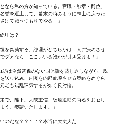
となら私の方が知っている。官職・勲章・爵位、
名誉を返上して、幕末の時のように志士に戻った
さげて戦うつもりでやる！」
総理は？」
垣を奏薦する。総理がどちらかは二人に決めさせ
でダメなら、ここいいる誰かが引き受けよ！」
←山縣は全然関係のない国体論を蒸し返しながら、既
を送り込み、内閣を内部崩壊させる策略をめぐら
元老も錯乱狂気するが如く反対論。
第で、陛下。大隈重信、板垣退助の両名をお召し
よう、奏請いたします。」
いのだな？？？？？本当に大丈夫だ