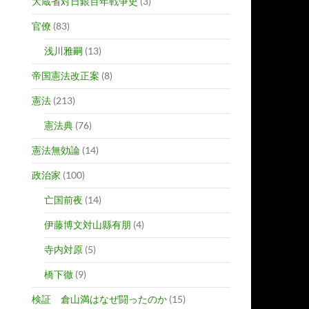
大蔵省対日銀百年戦争史
(3)
官僚
(83)
浅川雅嗣
(13)
帝国憲法改正案
(8)
憲法
(213)
憲法典
(76)
憲法無効論
(14)
政治家
(100)
亡国前夜
(14)
伊藤博文対山縣有朋
(4)
寺内対原
(5)
橋下徹
(9)
検証 倉山満はなぜ闘ったのか
(15)