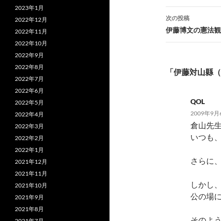
o
2023年1月
ナ
次の投稿
k
2022年12月
ビ
伊藤博文の憲法観
2022年11月
2022年10月
ゲ
2022年9月
ー
2022年8月
「伊藤対山縣（
シ
2022年7月
2022年6月
ョ
QOL
2022年5月
ン
2009年9月6
2022年4月
倉山先
2022年3月
いつも
2022年2月
2022年1月
さらに
2021年12月
2021年11月
しかし
2021年10月
公の場
2021年9月
2021年8月
そのよ
2021年7月