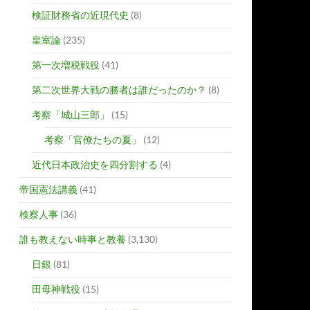
検証財務省の近現代史
(8)
皇室論
(235)
第一次増税戦役
(41)
第二次世界大戦の勝者は誰だったのか？
(8)
考察「城山三郎」
(15)
考察「官僚たちの夏」
(12)
近代日本政治史を四分割する
(4)
帝国憲法講義
(41)
検察人事
(36)
誰も教えない時事と教養
(3,130)
日銀
(81)
田母神戦役
(15)