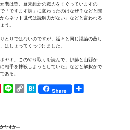
元老は皆、幕末維新の戦刃をくぐっていますの
で「ですます調」に変わったのはなぜ？などと聞
からネット世代は読解力がない」などと言われる
ょう。
りとりではないのですが、延々と同じ議論の蒸し
、はしょってくっつけました。
ボヤキ。このやり取りを読んで、伊藤と山縣が
に相手を抹殺しようとしていた」などと解釈がで
である。
Pi
Li
C
H
共
Share
nt
n
o
at
有
er
e
p
e
es
y
n
t
Li
a
かヤオか―