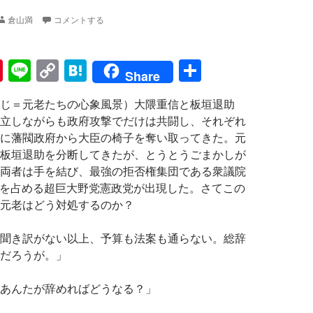
倉山満
コメントする
Pi
Li
C
H
共
Share
nt
n
o
at
有
じ＝元老たちの心象風景）大隈重信と板垣退助
er
e
p
e
立しながらも政府攻撃でだけは共闘し、それぞれ
es
y
n
に藩閥政府から大臣の椅子を奪い取ってきた。元
t
Li
a
板垣退助を分断してきたが、とうとうごまかしが
両者は手を結び、最強の拒否権集団である衆議院
n
数を占める超巨大野党憲政党が出現した。さてこの
k
元老はどう対処するのか？
聞き訳がない以上、予算も法案も通らない。総辞
だろうが。」
あんたが辞めればどうなる？」