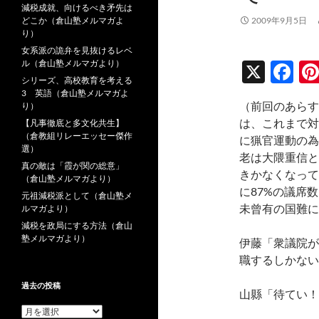
減税成就、向けるべき矛先は
どこか（倉山塾メルマガよ
2009年9月5日
り）
女系派の詭弁を見抜けるレベ
ル（倉山塾メルマガより）
X
F
シリーズ、高校教育を考える
ac
3 英語（倉山塾メルマガよ
（前回のあらす
り）
e
は、これまで対
【凡事徹底と多文化共生】
b
（倉教組リレーエッセー傑作
に猟官運動の為
選）
o
老は大隈重信と
真の敵は「霞が関の総意」
きかなくなって
o
（倉山塾メルマガより）
に87%の議席
元祖減税派として（倉山塾メ
k
未曾有の国難に
ルマガより）
減税を政局にする方法（倉山
塾メルマガより）
伊藤「衆議院が
職するしかない
過去の投稿
山縣「待てい！
過