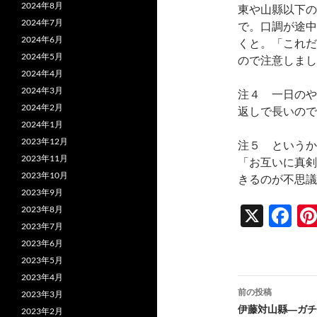
2024年8月
東や山縣以下の
2024年7月
で。口調が途中
2024年6月
くと。「これだ
2024年5月
ので注意しまし
2024年4月
2024年3月
注４ 一日のや
2024年2月
返しで長いので
2024年1月
2023年12月
注５ というか
2023年11月
「お互いに真剣
2023年10月
きるのが不思議
2023年9月
X
F
2023年8月
2023年7月
ac
2023年6月
e
2023年5月
b
2023年4月
投
前の投稿
2023年3月
o
稿
伊藤対山縣―ガチ
2023年2月