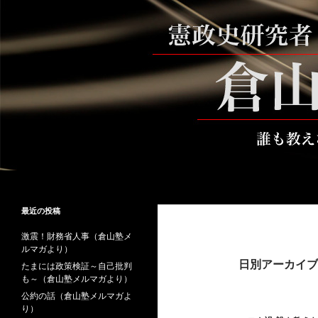
コ
ン
テ
ン
ツ
へ
ス
キ
ッ
プ
検
倉山満公式サイト
索
倉山満の砦～誰も教えない時事と教
最近の投稿
養
激震！財務省人事（倉山塾メ
ルマガより）
日別アーカイブ: 
たまには政策検証～自己批判
も～（倉山塾メルマガより）
公約の話（倉山塾メルマガよ
り）