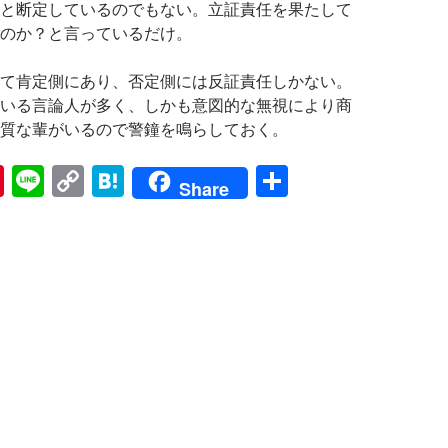
と断定しているのでもない。立証責任を果たして
のか？と言っているだけ。
て肯定側にあり、否定側には反証責任しかない。
いる言論人が多く、しかも意図的な無視により商
質な輩がいるので警鐘を鳴らしておく。
Pi
Li
C
H
共
Share
nt
n
o
at
有
er
e
p
e
es
y
n
t
Li
a
n
k