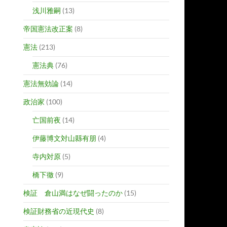
浅川雅嗣
(13)
帝国憲法改正案
(8)
憲法
(213)
憲法典
(76)
憲法無効論
(14)
政治家
(100)
亡国前夜
(14)
伊藤博文対山縣有朋
(4)
寺内対原
(5)
橋下徹
(9)
検証 倉山満はなぜ闘ったのか
(15)
検証財務省の近現代史
(8)