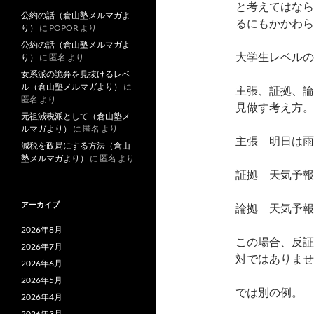
と考えてはなら
公約の話（倉山塾メルマガよ
るにもかかわら
り）
に
POPOR
より
公約の話（倉山塾メルマガよ
大学生レベルの
り）
に
匿名
より
女系派の詭弁を見抜けるレベ
ル（倉山塾メルマガより）
に
主張、証拠、論
匿名
より
見做す考え方。
元祖減税派として（倉山塾メ
ルマガより）
に
匿名
より
主張 明日は雨
減税を政局にする方法（倉山
塾メルマガより）
に
匿名
より
証拠 天気予報
アーカイブ
論拠 天気予報
2026年8月
この場合、反証
2026年7月
対ではありませ
2026年6月
2026年5月
では別の例。
2026年4月
2026年3月