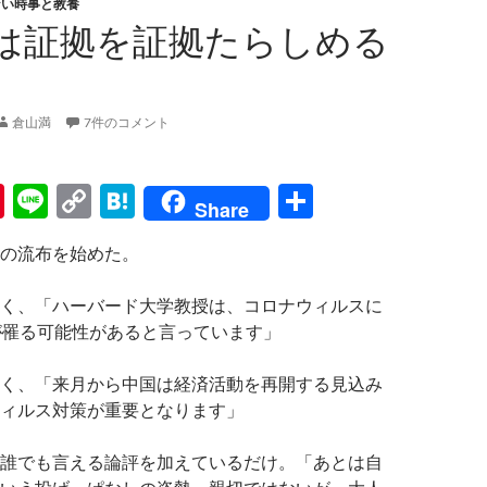
ない時事と教養
は証拠を証拠たらしめる
倉山満
7件のコメント
Pi
Li
C
H
共
Share
nt
n
o
at
有
の流布を始めた。
er
e
p
e
es
y
n
く、「ハーバード大学教授は、コロナウィルスに
t
Li
a
が罹る可能性があると言っています」
n
く、「来月から中国は経済活動を再開する見込み
k
ィルス対策が重要となります」
誰でも言える論評を加えているだけ。「あとは自