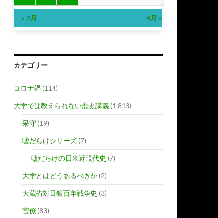
« 2月
4月 »
カテゴリー
コロナ禍
(114)
大学では教えられない歴史講義
(1,813)
呆守
(19)
嘘だらけシリーズ
(7)
嘘だらけの日米近現代史
(7)
大学とはどうあるべきか
(2)
大蔵省対日銀百年戦争史
(3)
官僚
(83)