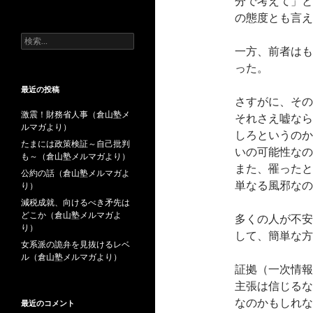
分で考えて」と
去
の態度とも言え
の
投
検
稿
一方、前者はも
索:
った。
最近の投稿
さすがに、その
激震！財務省人事（倉山塾メ
それさえ嘘なら
ルマガより）
しろというのか
たまには政策検証～自己批判
いの可能性な
も～（倉山塾メルマガより）
また、罹ったと
公約の話（倉山塾メルマガよ
単なる風邪なの
り）
減税成就、向けるべき矛先は
どこか（倉山塾メルマガよ
多くの人が不安
り）
して、簡単な方
女系派の詭弁を見抜けるレベ
ル（倉山塾メルマガより）
証拠（一次情報
主張は信じるな
なのかもしれな
最近のコメント