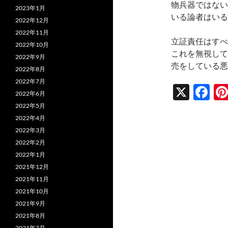
物兵器ではない
2023年1月
いる論者はいる
2022年12月
2022年11月
立証責任はすべ
2022年10月
これを無視して
2022年9月
売をしている悪
2022年8月
2022年7月
X
F
2022年6月
ac
2022年5月
2022年4月
e
2022年3月
b
2022年2月
o
2022年1月
2021年12月
o
2021年11月
k
2021年10月
2021年9月
2021年8月
2021年7月