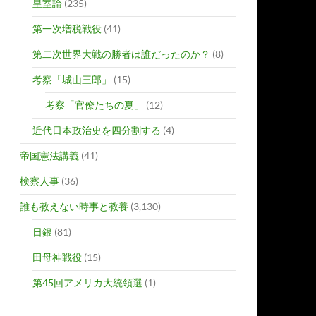
皇室論
(235)
第一次増税戦役
(41)
第二次世界大戦の勝者は誰だったのか？
(8)
考察「城山三郎」
(15)
考察「官僚たちの夏」
(12)
近代日本政治史を四分割する
(4)
帝国憲法講義
(41)
検察人事
(36)
誰も教えない時事と教養
(3,130)
日銀
(81)
田母神戦役
(15)
第45回アメリカ大統領選
(1)