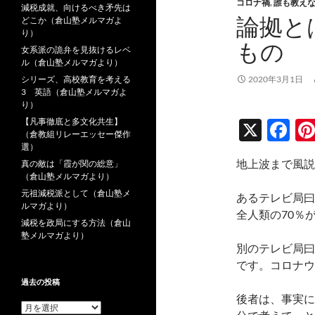
コロナ禍
,
誰も教え
減税成就、向けるべき矛先は
論拠と
どこか（倉山塾メルマガよ
り）
もの
女系派の詭弁を見抜けるレベ
ル（倉山塾メルマガより）
シリーズ、高校教育を考える
2020年3月1日
3 英語（倉山塾メルマガよ
り）
【凡事徹底と多文化共生】
X
F
（倉教組リレーエッセー傑作
ac
選）
地上波まで風説
真の敵は「霞が関の総意」
e
（倉山塾メルマガより）
b
元祖減税派として（倉山塾メ
あるテレビ局曰
ルマガより）
o
全人類の70％
減税を政局にする方法（倉山
o
塾メルマガより）
別のテレビ局曰
k
です。コロナウ
過去の投稿
後者は、事実に
過